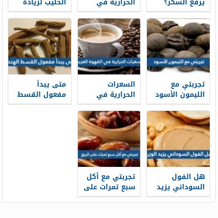
يرفع السكر؟
الحرارية في
الحليب لزيادة
الحقيقة الكاملة
الكفتة المشوية
الوزن للكبار
لمرضى السكري
بالفرن
تجربتي مع
السعرات
متى يبدأ
الليمون الأسود
الحرارية في
مفعول القسط
للتخسيس
القهوة العربية
الهندي وما
وفوائده للجسم
هي فوائده
والشعر
للرجال والنساء
والحامل
هل الفول
تجربتي مع أكل
السوداني يزيد
سبع تمرات على
الوزن
الريق