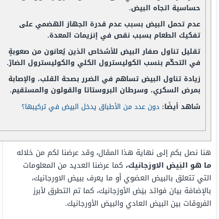
حساسية اتجاه البيض.
عدم تحمل البيض بسبب عدم قدرة الجهاز الهضمي على
تفكيك الطعام بسبب نقص في إنزيمات المعدة.
تقليل تناول صفار البيض للأشخاص الذين يُعانون من صعوبةٍ
في التحكّم بنسب الكوليسترول الكلي والكوليسترول الضارّ.
زيادة تناول البيض تساهم في الضرر بصحة القلب، والإصابة
بمرض السكري، وسرطان البروستاتا والقولون والمستقيم.
شاهد أيضًا:
دون عدد من الأطباق يدخل البيض في تركيبها؟
هنا نصل بكم إلى نهاية هذا المقال، وقد عرضنا لكم من خلاله
ما هو البَيض الاورَجانيك
،
كما عرضنا العديد من المعلومات
التي تتعلق بالبيض العضوي أو ما يعرف ببيض الاورجانيك،
بالإضافة بيان فوائد بيَض الأورَجانيك، كما تم التطرق لأبرز
الفروقات بين البيض العادي والبيض الأورجانيك.