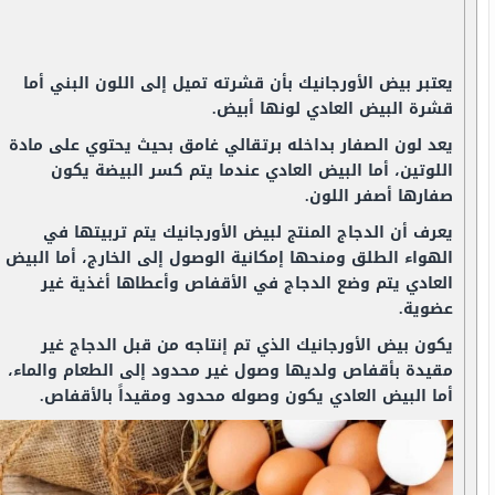
يعتبر بيض الأورجانيك بأن قشرته تميل إلى اللون البني أما
قشرة البيض العادي لونها أبيض.
يعد لون الصفار بداخله برتقالي غامق بحيث يحتوي على مادة
اللوتين، أما البيض العادي عندما يتم كسر البيضة يكون
صفارها أصفر اللون.
يعرف أن الدجاج المنتج لبيض الأورجانيك يتم تربيتها في
الهواء الطلق ومنحها إمكانية الوصول إلى الخارج، أما البيض
العادي يتم وضع الدجاج في الأقفاص وأعطاها أغذية غير
عضوية.
يكون بيض الأورجانيك الذي تم إنتاجه من قبل الدجاج غير
مقيدة بأقفاص ولديها وصول غير محدود إلى الطعام والماء،
أما البيض العادي يكون وصوله محدود ومقيداً بالأقفاص.