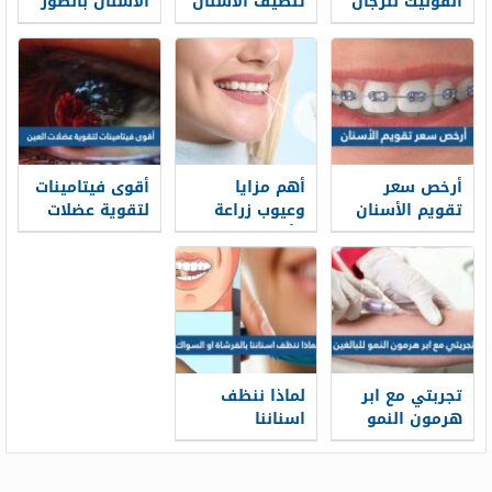
الفوليك للرجال
تنظيف الاسنان
الاسنان بالصور
من الجير
واسعارها 2026
لابتسامة أفضل
أرخص سعر
أهم مزايا
أقوى فيتامينات
تقويم الأسنان
وعيوب زراعة
لتقوية عضلات
2026 في
الأسنان
العين
السعودية
تجربتي مع ابر
لماذا ننظف
هرمون النمو
اسناننا
للبالغين وافضل
بالفرشاة او
وقت
السواك
لاستخدامها