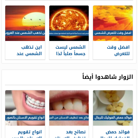
افضل وقت
الشمس ليست
اين تذهب
للتعرض
جسماً صلباً لذا
الشمس عند
للشمس
تدور الأجزاء
الغروب
المختلفة منها
بمعدلات مختلفة
الزوار شاهدوا أيضاً
فوائد حمض
نصائح بعد
انواع تقويم