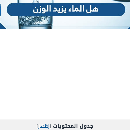
جدول المحتويات
[
إظهار
]