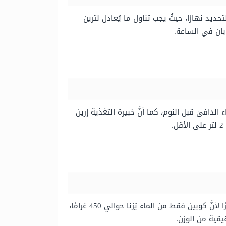
تحديد نهارًا، حيثُ يجب تناول ما يُعادل لترين
بان في الساعة.
اء الدافئ قبل النوم، كما أنَّ خبيرة التغذية إرين
إنَّ الماء كما ذُكر أعلاه لا يُزيد من الوزن، لكن قياس الوزن مُباشرًة بعد شُرب الماء يُعطي انطباعاً وهمياً بزيادة الوزن، نظرًا لأنَّ كوبين فقط من الماء يُزنا حوالي 450 غرامًا،
يقية من الوزن.