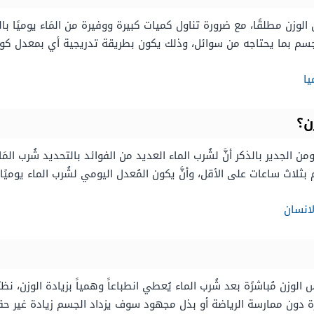
من الوزن مطلقًا، مع ضرورة تناول كميات كبيرة ووفيرة من المَاء يوميًا بال
الجسم بما يحتاجه من سوائل، وذلك يكون بطريقة تدريجية أي بمعدل كو
يا
ن؟
، ومن الجدير بالذكر أنَّ لشُرب الماء العديد من الفوائد بالتحديد شُرب المَ
عات على الأقل، وأنَّ يكون المُعدل اليومي لشُرب الماء يوميًا 2 لتر على الأقل.
لانسان
رًة دون ممارسة الرياضة أو بذل مجهود سوف يزداد الجسم زيادة غير حق