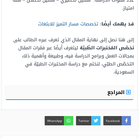
عدد سنوات الدراسة: ​ سنتين تحضيري – سنتين تخصص – سنة
امتياز​.
قد يهمك أيضًا:
تخصصات مسار التميز للابتعاث
إلى هنا نصل إلى نهاية المقال الذي تعرف عبره الطالب على
تخصّص المُختبرَات الطُبيّة
ليتعرف أيضًا عبر فقرات المقال
بمجالات العمل وبرامج الدراسة فيه، وطبيعة وأهمية ذلك
التخصّص الطبّي، لنختم مع دراسة المختبرات الطبيّة في
السعودية.
المراجع
WhatsApp
Twitter
Facebook