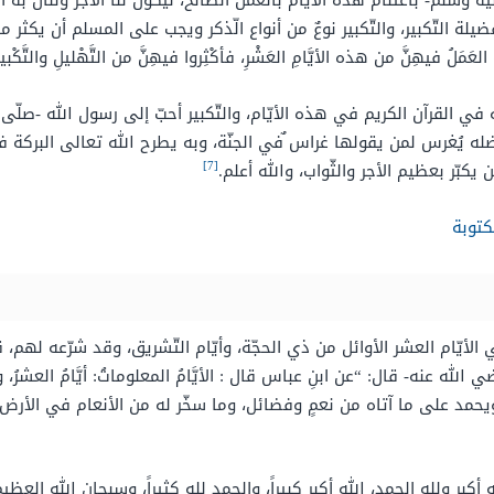
ه وسلّم- باغتنام هذه الأيّام بالعمل الصّالح، ليكون لنا الأجر وننال به ا
ضيلة التّكبير، والتّكبير نوعٌ من أنواع الّذكر ويجب على المسلم أن يكثر 
عَمَلُ فيهِنَّ من هذه الأيَّامِ العَشْرِ، فأكْثِروا فيهِنَّ من التَّهْليلِ والتَّكْبيرِ 
 في القرآن الكريم في هذه الأيّام، والتّكبير أحبّ إلى رسول الله -صلّى
بفضله يُغرس لمن يقولها غراس ٌفي الجنّة، وبه يطرح الله تعالى البركة ف
[7]
كبّر بعظيم الأجر والثّواب، والله أعلم.
كتوبة
لأيّام العشر الأوائل من ذي الحجّة، وأيّام التّشريق، وقد شرّعه لهم، قال ا
ه عنه- قال: “عن ابنِ عباس قال : الأيَّامُ المعلوماتُ: أيَّامُ العشرُ، والأيَّ
ويحمد على ما آتاه من نعمٍ وفضائل، وما سخّر له من الأنعام في الأر
الله أكبر ولله الحمد، الله أكبر كبيراً، والحمد لله كثيراً، وسبحان الله العظيم