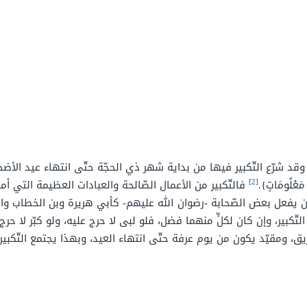
ة، وقد شرّع التّكبير فيها من بداية شهر ذي الحجّة حتّى انتهاء عيد ال
[2]
 مَعْلُومَاتٍ}.
فالتّكبير من الأعمال الصّالحة والعبادات العظيمة التي أ
كان يفعل بعض الصّحابة -رضوان الله عليهم- كأبي هريرة وبن الخطاب وا
لتّكبير، وإن كان لكلٍّ منهما فضل، فلو لبى لا حرج عليه، ولو كبّر لا حر
شريق، ومقيّد يكون من يوم عرفة حتّى انتهاء العيد، وبهذا يجتمع التّكبي