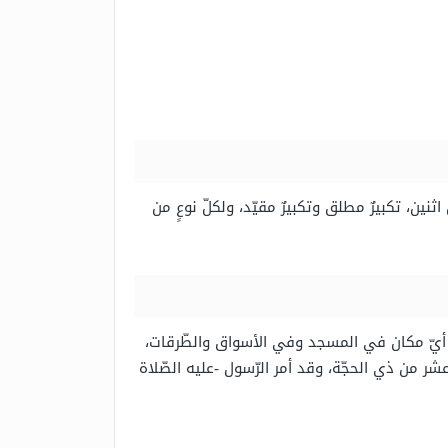
ين، تكبيرٌ مطلق وتكبيرٌ مقيّد، ولكلّ نوعٍ من
في أيّ مكان في المسجد وفي الأسواق والطّرقات،
عشر من ذي الحجّة، وقد أمر الرّسول -عليه الصّلاة