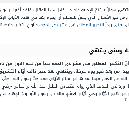
تهي
سؤالٌ ستتمّ الإجابة عنه من خلال هذا المقال، فلقد أخبرنا رسول 
 ومن خير الأعمال الّتي يسنّ للمسلم أن يقوم بها في هذه الأيّام، الإك
إلى
متى يبدأ التكبير المطلق في عشر ذي الحجة
، وأنواع التكبير وفضا
جة ومتى ينتهي
نّ التّكبير المطلق في عشر ذي الحجّة يبدأ من ليلة الأول من 
ات يبدأ من بعد فجر يوم عرفة، وينتهي بعد عصر ثالث أيّام التّشريق
الله عن العمل فيما سواها من سائر الأيّام، وقد حثّ رسول الله -صلّى ا
ورد في الحديث الذي رواه الصّحابي الجليل عبد الله بن عباس -رضي الله 
ِ من هذِهِ الأيَّام يعني أيَّامَ العشرِ، قالوا: يا رسولَ اللَّهِ، ولا الجِهادُ في سب
[1]