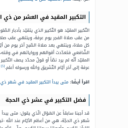
التكبير المقيد في العشر من ذي ا
التّكبير المقيّد هو التّكبير الذي يتقيّد بأدبار 
من عقب صلاة الفجر يوم عرفة، وينتهي عقب صلاة الع
كل صلاة، وينتهي بعد صلاة الصّبح آخر يوم من أيّام
الشّافعي فتعدّدت أقوالهم ورواياتهم في وقته، لكن
المقيّد أنّه لم يرد نصّاً أو قولٌ محدّد يصف التّكبي
[5]
عرفة إلى آخر أيّام التّشريق والله ورسوله أعلم.
اقرأ أيضًا:
متى يبدأ التكبير المقيد في شهر ذي
فضل التكبير في عشر ذي الحجة
قد أجبنا سابقاً عن السّؤال الّذي يقول: متى يب
شهر ذي الحجّة، هي من أعظم الأيّام عند الله -تبا