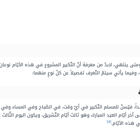
ينتهي، لابدّ من معرفة أنّ التّكبير المشروع في هذه الأيّام نوعان اثن
له، وفيما يأتي سيتمّ التّعرف تفصيلاً عن كلّ نوعٍ منهما:
ٍ أبداً، فيُسنّ للمسلم التّكبير في أيّ وقت، في الصّباح وفي المساء و
آخر أيّام العيد المبارك وهو ثالث أيّام التّشريق، ويكون اليوم الثّالث 
[4]
ي هذه الأيّام.