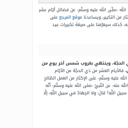
الله -صلّى الله عليه وسلّم- عن فضائل أيّام عشر
ثار من التكبير، ويساعدنا
موقع المرجع
على
ئله، كذلك سيعرّفنا على صيغة تكبيرات عيد
ذي الحجّة، وينتهي بغروب شمس آخر يومٍ من
، فالأيام العشر من ذي الحجّة من الأيّام
لله عليه وسلّم- على الإكثار من العمل الصّالح
عنه- عن النّبيّ -صلى الله عليه وسلّم- أنّه
يلِ اللَّهِ؟ قالَ: ولا الجِهادُ في سبيلِ اللَّهِ، إلَّا