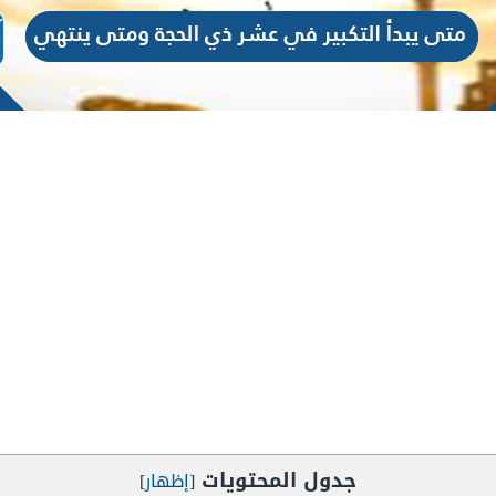
جدول المحتويات
[
إظهار
]