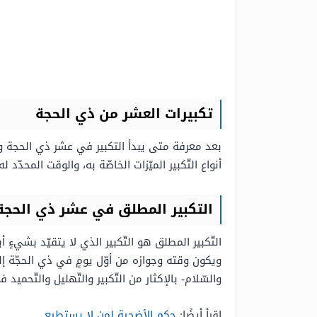
تكبيرات العشر من ذي الحجة
بعد معرفة متى يبدأ التكبير في عشر ذي الحجة ومتى 
أنواع التّكبير الميّزات الخاصّة به، والوقت المحدّد 
التكبير المطلق في عشر ذي الحجة
التّكبير المطلق هو التّكبير الذي لا يتقيّد بشيء
ويكون وقته وجوازه من أوّل يومٍ في ذي الحجّة إلى 
والسّلام- بالإكثار من التّكبير والتّهليل والتّحميد ف
اقرأ أيضًا:
حكم الأضحية لمن لا يستطيع