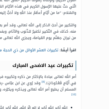
القرآن الكريم، وأوصانا رسولنا الكريم -صلّى الله علي
الّتي حثّ عليها الرّسول الكريم في هذه الأيّام الف
والسّلام: “ما من أيَّامٍ أعظَمُ عندَ اللهِ ولا أحَبُّ إليه ال
والتكبير من أحبّ الذكر إلى الله تعالى، وقد أمر به
منه، كذلك في التّكبير تكفيرٌ للذّنوب والآثام، و
من نيران جهنّم يوم القيامة، ويجزي الله تعالى من ي
اقرأ أيضًا:
تكبيرات العشر الأوائل من ذي الحجة م
تكبيرات عيد الاضحى المبارك
أمر الله تعالى عبادة بالإكثار من ذكره وتكبيره في ا
[8]
فِي أَيَّامٍ مَّعْدُودَاتٍ}.
وقد رُوي عن ابن عبّاس -رضي الل
المسلم أن يطيع أمر الله تعالى ويذكره ويكبّره، 
[10]
الله أكبر الله أكبر لا إله إلّا الله، الله أكبر 