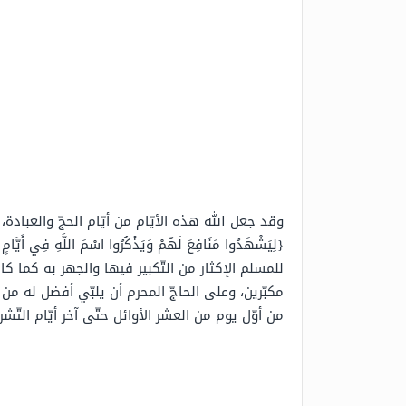
وقد جعل الله هذه الأيّام من أيّام الحجّ والعباد
{لِيَشْهَدُوا مَنَافِعَ لَهُمْ وَيَذْكُرُوا اسْمَ اللَّهِ فِي أَيَّامٍ
للمسلم الإكثار من التّكبير فيها والجهر به كما 
مكبّرين، وعلى الحاجّ المحرم أن يلبّي أفضل له من ا
من أوّل يوم من العشر الأوائل حتّى آخر أيّام التّ