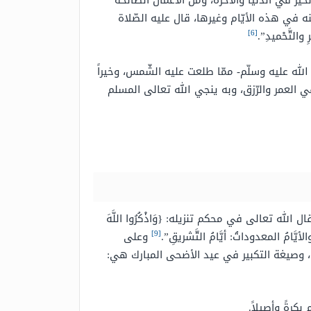
لخير في الدّنيا والآخرة، ومن الأعمال الصّالحة
منه في هذه الأيّام وغيرها، قال عليه الصّلاة
[6]
والتَّحْميدِ”.
 الله عليه وسلّم- ممّا طلعت عليه الشّمس، وخيراً
ي العمر والرّزق، وبه ينجي الله تعالى المسلم
لله تعالى في محكم تنزيله: {وَاذْكُرُوا اللَّهَ
[9]
امُ المعدوداتُ: أيَّامُ التَّشريقِ”.
وعلى
ض، وصيغة التكبير في عيد الأضحى المبارك هي:
 بكرةً وأصيلاً.