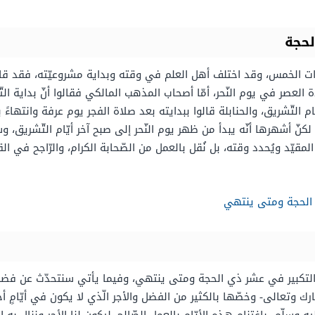
لحجة
الصّلوات الخمس، وقد اختلف أهل العلم في وقته وبداية مشروعيّته، فقد قال
صر في يوم النّحر، أمّا أصحاب المذهب المالكي فقالوا أنّ بداية التّكب
 التّشريق، والحنابلة قالوا ببدايته بعد صلاة الفجر يوم عرفة وانتهاءً ب
ّ أشهرها أنّه يبدأ من ظهر يوم النّحر إلى صبح آخر أيّام التّشريق، و
ر المقيّد ويُحدد وقته، بل نُقل بالعمل من الصّحابة الكرام، والرّاجح في الق
 الحجة ومتى ينتهي
دأ التكبير في عشر ذي الحجة ومتى ينتهي، وفيما يأتي سنتحدّث عن فضل
رك وتعالى- وخصّها بالكثير من الفضل والأجر الّذي لا يكون في أيّامٍ 