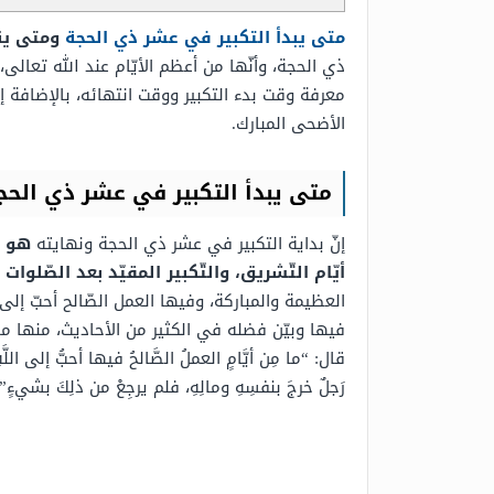
متى يبدأ التكبير في عشر ذي الحجة
ومتى ين
ذي الحجة، وأنّها من أعظم الأيّام عند الله تعالى،
معرفة وقت بدء التكبير ووقت انتهائه، بالإضافة 
الأضحى المبارك.
متى يبدأ التكبير في عشر ذي الح
إنّ بداية التكبير في عشر ذي الحجة ونهايته
هو أ
أيّام التّشريق، والتّكبير المقيّد بعد الصّلو
العظيمة والمباركة، وفيها العمل الصّالح أحبّ إلى 
فيها وبيّن فضله في الكثير من الأحاديث، منها ما 
قال: “ما مِن أيَّامٍ العملُ الصَّالحُ فيها أحبُّ إلى اللَّه
رَجلٌ خرجَ بنفسِهِ ومالِهِ، فلم يرجِعْ من ذلِكَ بشيءٍ”.