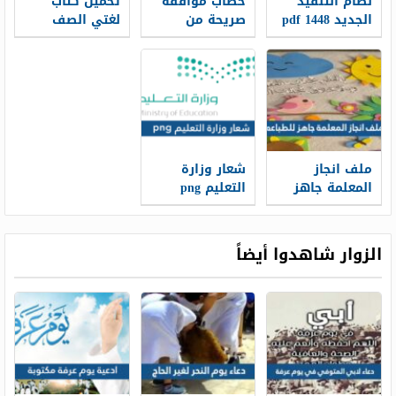
نظام التنفيذ
خطاب موافقة
تحميل كتاب
الجديد 1448 pdf
صريحة من
لغتي الصف
الكفيل على
الثاني الفصل
الإستقدام
الاول 1448 pdf
موضحاً به الدخل
الشهري 1448
ملف انجاز
شعار وزارة
المعلمة جاهز
التعليم png
للطباعه 1448
الجديد 1448
الزوار شاهدوا أيضاً