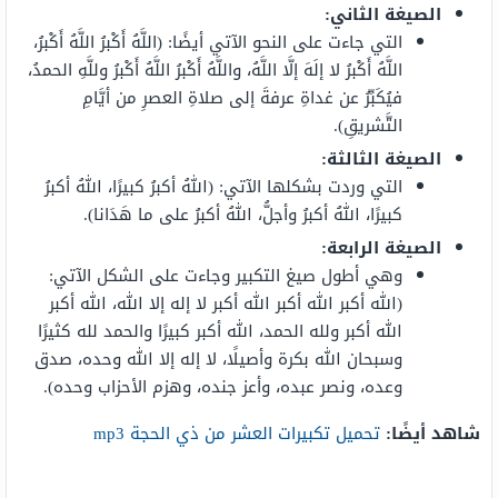
الصيغة الثاني:
التي جاءت على النحو الآتي أيضًا: (اللَّهُ أَكْبرُ اللَّهُ أَكْبرُ،
اللَّهُ أَكْبرُ لا إلَهَ إلَّا اللَّهُ، واللَّهُ أَكْبرُ اللَّهُ أَكْبرُ وللَّهِ الحمدُ،
فيُكَبِّرُ عن غداةِ عرفةَ إلى صلاةِ العصرِ من أيَّامِ
التَّشريقِ).
الصيغة الثالثة:
التي وردت بشكلها الآتي: (اللهُ أكبرُ كبيرًا، اللهُ أكبرُ
كبيرًا، اللهُ أكبرُ وأجلُّ، اللهُ أكبرُ على ما هَدَانا).
الصيغة الرابعة:
وهي أطول صيغ التكبير وجاءت على الشكل الآتي:
(الله أكبر الله أكبر الله أكبر لا إله إلا الله، الله أكبر
الله أكبر ولله الحمد، الله أكبر كبيرًا والحمد لله كثيرًا
وسبحان الله بكرة وأصيلًا، لا إله إلا الله وحده، صدق
وعده، ونصر عبده، وأعز جنده، وهزم الأحزاب وحده).
شاهد أيضًا:
تحميل تكبيرات العشر من ذي الحجة mp3