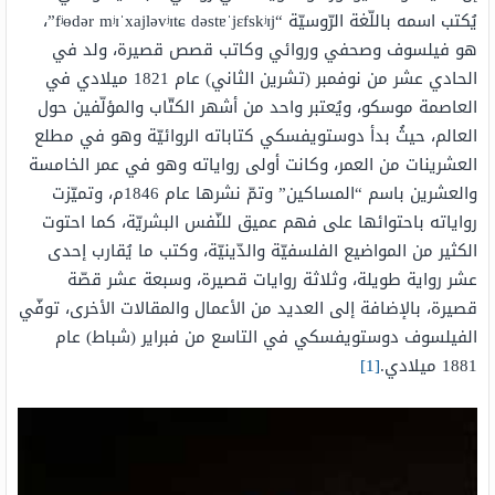
يُكتب اسمه باللّغة الرّوسيّة “fʲɵdər mʲɪˈxajləvʲɪtɕ dəstɐˈjɛfskʲɪj”،
هو فيلسوف وصحفي وروائي وكاتب قصص قصيرة، ولد في
الحادي عشر من نوفمبر (تشرين الثاني) عام 1821 ميلادي في
العاصمة موسكو، ويُعتبر واحد من أشهر الكتّاب والمؤلّفين حول
العالم، حيثُ بدأ دوستويفسكي كتاباته الروائيّة وهو في مطلع
العشرينات من العمر، وكانت أولى رواياته وهو في عمر الخامسة
والعشرين باسم “المساكين” وتمّ نشرها عام 1846م، وتميّزت
رواياته باحتوائها على فهم عميق للنّفس البشريّة، كما احتوت
الكثير من المواضيع الفلسفيّة والدّينيّة، وكتب ما يُقارب إحدى
عشر رواية طويلة، وثلاثة روايات قصيرة، وسبعة عشر قصّة
قصيرة، بالإضافة إلى العديد من الأعمال والمقالات الأخرى، توفّي
الفيلسوف دوستويفسكي في التاسع من فبراير (شباط) عام
1881 ميلادي.
[1]