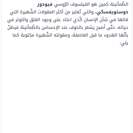
الطّمأنينة كمين هو الفيلسوف الرّوسي
فيودور
دوستويفسكي،
والتي تُعتبر من أكثر المقولات الشّهيرة التي
قالها في شأن الإنسان الّذي اعتاد على وجود القلق والتوتر في
حياته، حتّى أصبح يشعر بالخوف عند الإحساس بالطّمأنينة فيظنّ
بأنّها الهدوء ما قبل العاصفة، ومقولته الشّهيرة مكتوبة كما
يلي: