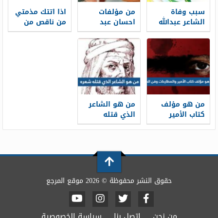
سبب وفاة
من مؤلفات
اذا اتتك مذمتي
الشاعر عبدالله
احسان عبد
من ناقص من
بن إدريس
القدوس هي
القائل
من هو مؤلف
من هو الشاعر
كتاب الأمير
الذي قتله
والمطارحات
شعره
وفن الحرب
حقوق النشر محفوظة © 2026 موقع المرجع
من نحن
اتصل بنا
سياسة الخصوصية