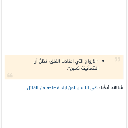
“الأرواح التي اعتادت القلق، تظنُّ أن
الطّمأنينة كمين”.
شاهد أيضًا:
هي اللسان لمن اراد فصاحة من القائل