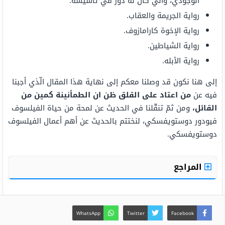
الوجودي، والّي كان له دور في تأسيسه.
رواية الجريمة والعقاب.
رواية الإخوة كارامازوف.
رواية الشياطين.
رواية الأبله.
إلى هنا نكون قد وصلنا معكم إلى نهاية هذا المقال الّذي أجبنا
فيه عن
من اعتاد على القلق ظن ان الطمأنينة كمين من
القائل،
ومن ثمّ تنقّلنا في الحديث عن لمحة من حياة الفيلسوف
فيودور دوستويفسكي، لنختتم بالحديث عن أهم أعمال الفيلسوف
دوستويفسكي.
المراجع
WhatsApp
Twitter
Facebook