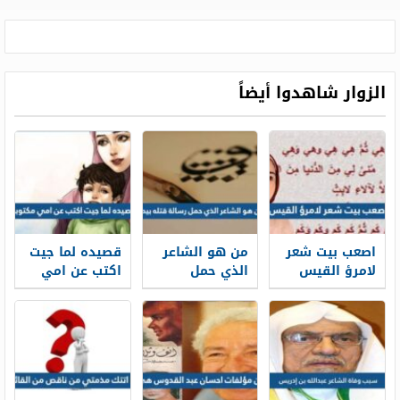
الزوار شاهدوا أيضاً
اصعب بيت شعر
من هو الشاعر
قصيده لما جيت
لامرؤ القيس
الذي حمل
اكتب عن امي
رسالة قتله بيده
مكتوبة