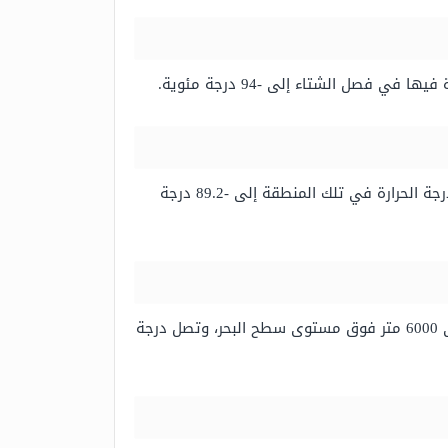
فصل الشتاء إلى -94 درجة مئوية.
تتواجد هذه المحطة في نصف الكرة الجنوبي، وقد تم إنشاؤها من قبل الاتحاد السوفييتي في عام 1957، وقد وصلت درجة الحرارة في تلك المنطقة إلى -89.2 درجة
تقع دينالي في ألاسكا بالولايات المتحدة الأمريكية، وهي أعلى قمة جبلية موجودة في أمريكا الشمالية بارتفاع يتخطى 6000 متر فوق مستوى سطح البحر، وتصل درجة