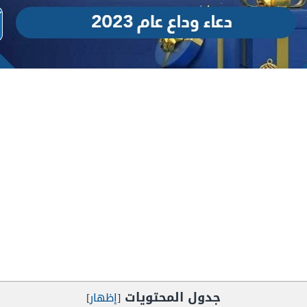
جدول المحتويات
[
إظهار
]