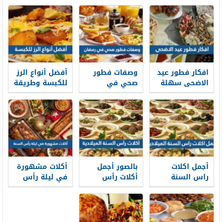
افكار فطور عيد
وصفات فطور
أفضل أنواع الرز
الاضحى سهلة
صحي في
للكبسة وطريقة
ولذيذة 2026
رمضان 1447
تحضيرها
بالصور
أجمل اكلات
بالصور أجمل
أكلات مشهورة
راس السنة
أكلات رأس
في ليلة رأس
الميلادية
السنة الميلادية
السنة 2026
والأطباق
2026
التقليدية 2026