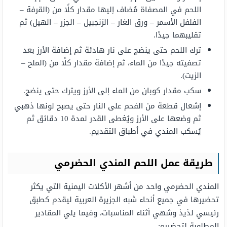
اللحم في المصفاة مُضاف إليها مقدار كلًا من (القرفة –
الفلفل الأسمر – ورق الغار – الزنجبيل – الجزر – الهيل) ثم
تقليبهما جيدًا.
ترك اللحم حتى ينضج على نار هادئة ثم إضافة الأرز بعد
تصفيته جيدًا من الماء، ثم إضافة مقدار كلًا من (الملح –
الزيت).
سكب مقدار كوبان من الماء إلى الأرز ويترك حتى ينضج.
إشعال قطعة من الفحم على النار حتى يصبح لونها ذهبي
ثم وضعها على الأرز ويُغطى القدر لمدة 10 دقائق ثم
يُسكب المندي في أطباق التقديم.
طريقة عمل اللحم المندي الحضرمي
المندي الحضرمي واحد من أشهر الأكلات اليمنية التي يكثر
تحضيرها في جميع أنحاء شبه الجزيرة العربية ليقدم كطبق
رئيسي لذيذ وشهي أثناء المناسبات، وفيما يلي المقادير
المطلوبة لتحضيره: