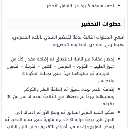
نصف ملعقة كبيرة من الفلفل الأخضر.
خطوات التحضير
اتبعي الخطوات التالية بدقة لتحضير المندي باللحم الحضرمي،
وفيما يلي المقادير المطلوبة لتحضيره:
إحضار مقلاة غير قابلة للالتصاق ثم إضافة مقدار كلًا من
(جوز الطيب – الكزبرة – القرنفل – الهيل – القرفة – الكمون
– الكزبرة)، ثم تقليبهما جيدًا حتى تختلط المكونات
وتتجانس.
إضافة اللحم لوعاء عميق ثم إضافة الملح والكركم
وتقليبهما جيدًا ثم وضعها في الثلاجة لمدة لا تقل عن 30
دقيقة.
سكب اللحم المزيج السابق ثم وضع الأرز ثم إدخاله إلى
الفرن على درجة حرارة 200 درجة مئوية حتى تمام النضج، ثم
يُسكب المزيج ويُقدم في أطباق التقديم بجانب اللبن الرائب