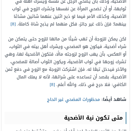
الأضحية، وذلك بأن يضحي الرجل عن نفسه ويشرك أهله في
ثوابها، أو أن تضحي المرأة عن نفسها وتشرك الزوج في ثواب
الأضحية، وكذلك الأمر فيما لو ذبح اثنين عنهما شاتين مشاعًا
بينهما؛ فإن ذلك غير جائز، فكل منهما لم يذبح شاة كاملة.
[8]
لكن يمكن للزوجة أن تهب شيئًا من مالها للزوج حتى يتمكن من
شراء أضحية، فيكون هو المضحي، ويشرك أهل بيته في الثواب،
أو العكس، بأن يهب الزوج لزوجته مالًا، فتكون الأضحية لها، وهي
تشرك زوجها في ثواب الأضحية، ويكون الثواب أصالة للمضحي،
والآخر فيدخل تبعًا له. فإن اشتركت الزوجة مع الزوج في دفع ثمن
الأضحية، بقصد أن تساعده على شرائها، لأنه لا يملك المال
الكافي: فلا حرج في ذلك. والله أعلم.
[8]
شاهد أيضًا:
محظورات المضحي غير الحاج
متى تكون نية الأضحية