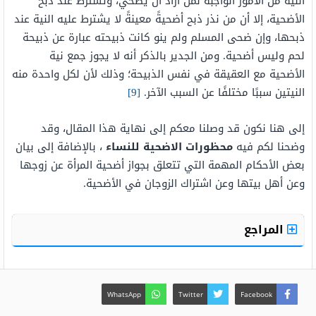
النية من الأمور الواجبة لمن أراد أن يضحي، وتشترط عند ذبح
الأضحية، إلا أن من نذر ذبح أضحيةً معينةً لا يشترط عليه النية عند
ذبحها، وإن ضحى المسلم ولم ينو كانت ذبيحته عبارة عن ذبيحة
لحم وليس أضحية. ومن الجدير بالذكر أنه لا يجوز جمع نية
الأضحية مع العقيقة في نفس الذبيحة؛ وذلك لأن لكل واحدة منه
النيتين سببًا مختلفًا عن السبب الآخر.
[9]
إلى هنا نكون قد وصلنا معكم إلى نهاية هذا المقال، وقد
وضحنا لكم فيه
محظورات الاضحية للنساء
، بالإضافة إلى بيان
بعض الأحكام المهمة التي تتعلق بجواز أضحية المرأة عن زوجها
وعن أهل بيتها وعن اشتراك الزوجان في الأضحية.
المراجع
WhatsApp
Twitter
Facebook