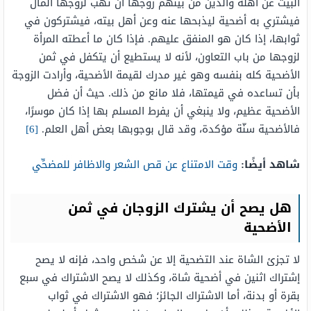
البيت عن أهله والذين من بينهم زوجها أن تهب لزوجها المال
فيشتري به أضحية ليذبحها عنه وعن أهل بيته، فيشتركون في
ثوابها، إذا كان هو المنفق عليهم. فإذا كان ما أعطته المرأة
لزوجها من باب التعاون، لأنه لا يستطيع أن يتكفل في ثمن
الأضحية كله بنفسه وهو غير مدرك لقيمة الأضحية، وأرادت الزوجة
بأن تساعده في قيمتها، فلا مانع من ذلك. حيث أن فضل
الأضحية عظيم، ولا ينبغي أن يفرط المسلم بها إذا كان موسرًا،
فالأضحية سنّة مؤكدة، وقد قال بوجوبها بعض أهل العلم.
[6]
شاهد أيضًا:
وقت الامتناع عن قص الشعر والاظافر للمضحِّي
هل يصح أن يشترك الزوجان في ثمن
الأضحية
لا تجزئ الشاة عند التضحية إلا عن شخص واحد، فإنه لا يصح
إشتراك اثنين في أضحية شاة، وكذلك لا يصح الاشتراك في سبع
بقرة أو بدنة، أما الاشتراك الجائز؛ فهو الاشتراك في ثواب