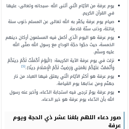
يوم عرفة من الأيّام الّتي أثنى الله -سبحانه وتعالى- عليها
في القرآن الكريم.
صيام يوم عرفة يكفّر به الله تعالى عن المسلم ذنوب سنة
ٍفائتة، وذنب سنّة قادمة.
يوم عرفة هو اليوم الّذي أكمل فيه المسلمون أركان دينهم
الخمسة، حيث حجّوا حجّة الوداع مع رسول الله صلّى الله
عليه وسلّم.
نزلت في يوم عرفة الآية الكريمة: {الْيَوْمَ أَكْمَلْتُ لَكُمْ دِينَكُمْ
[5]
وَأَتْمَمْتُ عَلَيْكُمْ نِعْمَتِي وَرَضِيتُ لَكُمْ الْإِسْلَامَ دِينًا}.
يوم عرفة هو أكثر الأيّام الّتي يعتق فيها العباد من نار
جهنّم ومن عذابها يوم القيامة.
يوم عرفة يومٌ ترجى فيه استجابة الدّعاء، وأخبر عنه رسول
الله بأن الدّعاء يوم عرفة هو خير الدعاء.
صور دعاء اللهم بلغنا عشر ذي الحجة ويوم
عرفة