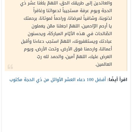
والعائدين إلى طريقك الحق، اللهمّ بلغنا عشر ذي
الحجة ويوم عرفة مستجيباً لدعواتنا وغافراً
لذنوبنا، وشافياً لمرضانا، وراحماً لموتانا، برحمتك
يا أرحم الرّاحمين، اللهمّ اجعلنا ممّن يعملون
الصّالحات في هذه الأيّام المباركة، ويحسنون
عبادتك ويستغفرونك، اللهمّ استجب دعاءنا وأقبل
أعمالنا، وارحمنا فوق الأرض، وتحت الأرض، ويوم
العرض عليك، اللهمّ آمين، والحمد لله ربّ
العالمين.
اقرأ أيضًا:
أفضل 100 دعاء العشر الأوائل من ذي الحجة مكتوب