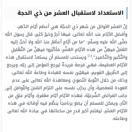
الاستعداد لاستقبال العشر من ذي الحجة
إنّ العشر الأوائل من شهر ذي الحجّة هي أعظم أيّام الدّهر،
وأفضل الأيّام عند الله تعالى، فيها أجرٌ وخيرٌ كثير، قال رسول الله
صلّى الله عليه وسلّم: “ما من أيَّامٍ أعظَمُ عندَ اللهِ ولا أحَبُّ إليه
العَمَلُ فيهِنَّ من هذه الأيَّامِ العَشْرِ، فأكْثِروا فيهِنَّ من التَّهْليلِ
[1]
والتَّكْبيرِ والتَّحْميدِ”.
ويستحب للمسلم أن يستعدّ لاستقبال هذه
الأيّام العظيمة، فهي فرصة فريدةٌ ليرجع المؤمن إلى ربّه، ويرجع
إلى الطّريق القويم، فيهيّئ نفسه للعبادة وطاعة الله تعالى،
وذلك من خلال التّوبة النّصوح، ومعاهدة الله تعالى على عدم
العودة للمعصية، وأن يدرّب نفسه على التزام السّنن والنّوافل إلى
جانب الفرائض الشّرعيّة، فهذه الأيّام أيّام مغفرةٍ، وأيّام عتقٍ من
النّار، ويمكن للمسلم أن يضع برنامجاً ينظّم فيه أوقاته في هذه
الأيّام العشر، ليغتنم أكبر قدرٍ من ساعاتها في عبادة الله تعالى
وطاعته.