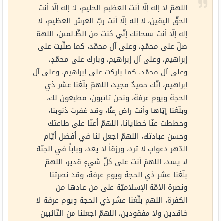
اللهمّ لا إله إلّا أنت العظيم الحليم، لا إله إلّا أنت
الحقّ اليقين، لا إله إلّا أنت ربّ العرش العظيم، لا
إله إلّا أنت سبحانك إنّي كنت من الظّالمين، اللهمّ
صلّ على محمّدٍ، وعلى آل محمّد، كما صلّيت على
إبراهيم، وعلى آل إبراهيم، وبارك على محمّدٍ،
وعلى آل محمّد، كما باركت على إبراهيم، وعلى آل
إبراهيم، إنّك حميدٌ مجيد، اللهمّ بلّغنا عشر ذي
الحجة ويوم عرفة، ونحن تائبون، مطيعون لك،
وبلّغنا إيّاها وأنت راض ٍعنّا، وقد غفرت ذنوبنا،
وحططت عنّا خطايانا، اللهمّ أعنّا على طاعتك
وحسن عبادتك، اللهمّ اجعل لنا في أفضل أيّام
الدّهر دعواتٍ لا ترد، ورزقاً لا يعد، وباباً في الجنّة
لا يسد، اللهمّ أنت على كلّ شيءٍ قدير، اللهمّ
بلّغنا عشر ذي الحجة ويوم عرفة، وقد نصرتنا
ونصرة الأمّة الإسلاميّة على من عادها من
الكفرة، اللهم بلّغنا عشر ذي الحجة ويوم عرفة لا
فاقدين ولا مفقودين، اللهمّ اجعلنا من التّائبين