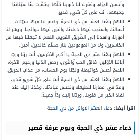
وأحسن الجزاء، وغفرت لنا ذنوبنا كلّها، وكفّرت عنّا سيّئاتنا
جميعها، أنت على كلّ شيءٍ قدير.
اللهمّ بلغنا العشر من ذي الحجة، واغفر لنا فيها سيّئات
أعمالنا، واستجب فيها دعاءنا، واقضِ فيها حوائجنا، ويسّر لنا
أمورنا، واهدنا إلى الطّريق القويم، اللهم لا تجعلنا فيها من
الخاسرين، ولا من الموعودين بنار جهنّم خالدين، أمين.
اللهمّ بلغنا عشر ذي الحجة يا أكرم الأكرمين، أنت ربّنا وربّ
آبائنا الأوّلين، فالق الحب ّوالنّوى، رحمن الدّنيا ورحيم الآخرة،
اللهمّ أحسن خواتيمنا، ونجّنا يوم الحساب، من عذاب الحريق.
اللهمّ بلغنا العشر من ذي الحجة أنت على كلّ شيءٍ قدير،
ومدّ في أعمارنا لنطيعك ونحسن عبادتك، وخذنا إليك عند
نفاذ الخير من قلوبنا، وردّنا إليك ردّاً جميلاً.
اقرأ أيضا:
دعاء العشر الاوائل من ذي الحجة
دعاء عشر ذي الحجة ويوم عرفة قصير