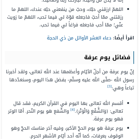
إنّه لا يذلّ من واليت، تباركت ربّنا وتعاليت.
اللهمّ ارزقني حبّك، وحبّ من ينفعني حبّه عندك، اللهمّ ما
رزقتني ممّا أحبّ فاجعله قوّة لي فيما تحب، اللهمّ ما زويت
عنّي؛ ممّا أحب فاجعله فراغاً لي فيما تحب.
اقرأ أيضًا:
دعاء العشر الأوائل من ذي الحجة
فضائل يوم عرفة
إنّ يوم عرفة من أجلّ الأيّام وأعظمها عند الله تعالى، ولقد أخبرنا
رسول الله -صلّى الله عليه وسلّم- بفضل هذا اليوم، وسنعدّدها
[3]
تباعاً وهي:
أقسم الله تعالى بها اليوم في القرآن الكريم، فقد قال
[4]
تعالى: {وَالشَّفْعِ وَالْوَتْرِ}.
والشّفع هو يوم النّحر. أمّا الوتر
فهو يوم عرفة.
يوم عرفة هو يوم الحجّ الأكبر، وفيه آخر مناسك الحجّ وهو
الوقوف بعرفات، كما أنّه أحد أيّام الأشهر الحرم.