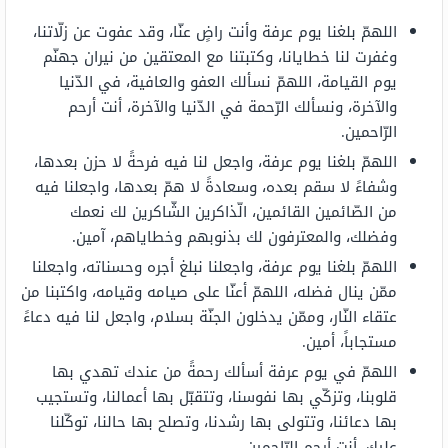
اللهمّ بلغنا يوم عرفة وأنت راضٍ عنّا، وقد عفوت عن زلّاتنا،
وغفرت لنا خطايانا، وكتبتنا مع المعتقين من نيران جهنّم
يوم القيامة، اللهمّ نسألك العفو والعافية، في الدّنيا
والآخرة، ونسألك الرّحمة في الدّنيا والآخرة، أنت أرحم
الرّاحمين.
اللهمّ بلغنا يوم عرفة، واجعل لنا فيه فرحةً لا حزن بعدها،
وشفاءً لا سقم بعده، وسعادةً لا همّ بعدها، واجعلنا فيه
من الصّائمين القائمين، الّذاكرين الشّاكرين لك نعمك
وفضلك، والمعترفون لك بذنوبهم وخطاياهم، آمين.
اللهمّ بلغنا يوم عرفة، واجعلنا نبلغ أجره وحسناته، واجعلنا
ممّن ينال فضله، اللهمّ أعنّا على صيامه وقيامه، واكتبنا من
عتقاء النّار، وممّن يدخلون الجنّة بسلام، واجعل لنا فيه دعاءً
مستجاباً، أمين.
اللهمّ في يوم عرفة أسألك رحمةً من عندك تهدي بها
قلوبنا، وتزكّي بها نفوسنا، وتتقبّل بها أعمالنا، وتستجيب
بها دعائنا، وتتولى بها رشدنا، وتصلح بها حالنا، توكّلنا
عليك، أنت أرحم الرّاحمين.