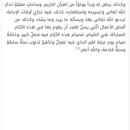
وكذلك يجعل له ورداً يوميّاً من القرآن الكريم، وساعاتٍ معيّنةٍ لذكر
الله تعالى وتسبيحه واستغفاره، كذلك عليه تحرّي أوقات الإجابة،
ليدعو الله تعالى بها، ويسأله ما يريد وما يشاء، وكذلك من
أفضل الأعمال الّتي يسنّ للعبد أن يقوم بها في هذه الأيّام
المباركة، هي الصّيام، فصيام هذه الأيّام فيه فضلٌ كبير، وخاصّةً
صيام يوم عرفة لغير الحاج، فيه غفرانٌ وتكفيرٌ لذنوب سنةّ سابقةٍ
[2]
وسنةٍّ قادمة، والله أعلم.