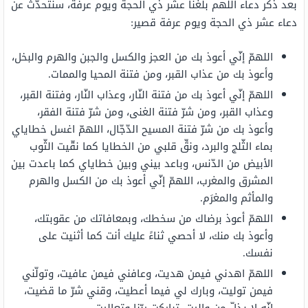
بعد ذكر دعاء اللهم بلغنا عشر ذي الحجة ويوم عرفة، سنتحدّث عن
دعاء عشر ذي الحجة ويوم عرفة قصير:
اللهمّ إنّي أعوذ بك من العجز والكسل والجبن والهرم والبخل،
وأعوذ بك من عذاب القبر، ومن فتنة المحيا والممات.
اللهمّ إنّي أعوذ بك من فتنة النّار، وعذاب النّار، وفتنة القبر،
وعذاب القبر، ومن شرّ فتنة الغنى، ومن شرّ فتنة الفقر،
وأعوذ بك من شرّ فتنة المسيح الدّجّال، اللهمّ اغسل خطاياي
بماء الثّلج والبرد، ونقِّ قلبي من الخطايا كما نقّيت الثّوب
الأبيض من الدّنس، وباعد بيني وبين خطاياي كما باعدت بين
المشرق والمغرب، اللهمّ إنّي أعوذ بك من الكسل والهرم
والمأثم والمغرَم.
اللهمّ أعوذ برضاك من سخطك، وبمعافاتك من عقوبتك،
وأعوذ بك منك، لا أحصي ثناءً عليك أنت كما أثنيت على
نفسك.
اللهمّ اهدني فيمن هديت، وعافني فيمن عافيت، وتولّني
فيمن توليت، وبارك لي فيما أعطيت، وقني شرّ ما قضيت،