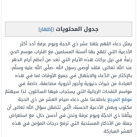
جدول المحتويات
[
إظهار
]
يمثل دعاء اللهم بلغنا عشر ذي الحجة ويوم عرفة أحد أكثر
الأدعية التي تلهج بها ألسنة المسلمين مع اقتراب موسم الحج،
رغبةً في نيل بركات هذه الأيام التي تعد من أعظم أيام الدهر
عند الله تعالى، فلقد أوصى رسول الله -صلّى الله عليه وسلّم-
بالإكثار من الدّعاء والابتهال في جميع الأوقات لما في هذه
العبادة من خيرات دنيوية وأجور أخروية مضاعفة، خاصة في
مواسم النفحات الربانية التي يستجاب فيها السائلون، لذا سيهتمّ
موقع المرجع
باطلاعنا على دعاء صيام العشر من ذي الحجة
مكتوب وبعض الأدعية الحسنة، الّتي تتضمّن سؤال الله تعالى أن
يبلّغنا ذي الحجّة ويوم عرفة ونحن في أحسن حال، مع استعراض
جملة من الأذكار المستحبة التي ترفع درجات المؤمن في هذه
العشر المباركة.