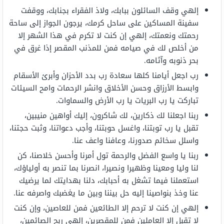
إلهي وقف السائلون ببابك، ولاذ الفقراء بجنابك، ووقفت
سفينة المساكين على ساحل كرمك، يرجون الجواز إلى ساحة
رحمتك ونعمتك، إلهي إن كنت لا تكرم في هذا الشهر إلا
من أخلص لك في صيامه فمن للمذنب المقصر إذا غرق في
بحر ذنوبه وآثامه.
رب اجعل أيامنا كلها سعادة رب بدد الأحزان وأبرئ الأسقام
وابسط الأرزاق وحسن الأخلاق وانشر الرحمات وامح السيئات
تباركت يا رب البريات يا رب الأرض والسماوات.
ربنا اجعلنا لك ذكارين، لك شاكرون، إليك أواهين منيبين،
تقبل يا رب توبتنا، واغسل حوبتنا، وأجب دعواتنا، وثبت حجتنا،
واسلل سخائم صدورنا، وعافنا واعف عنا.
ربنا يا واسع الفضل والرحمة تول أمرنا وأحسن خلاصنا، كن
لنا وليا ومعينا وظهيرا ونصيرا، انصرنا بما تنصر به أولياؤك،
استعملنا فيما تشغل به أحبابك، دلنا بهدايتك لما يرضيك
عنا وخذ بنواصينا إليه حل بيننا وبين ما يغضبك واصرفه عنا.
إلهي إن كنت لا ترحم إلا الطائعين فمن للعاصين، وإن كنت
لا تقبل إلا العاملين فمن للمقصرين، إلهي ربح الصائمين،