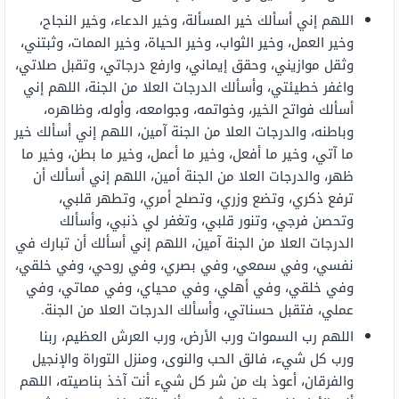
اللهم إني أسألك خير المسألة، وخير الدعاء، وخير النجاح،
وخير العمل، وخير الثواب، وخير الحياة، وخير الممات، وثبتني،
وثقل موازيني، وحقق إيماني، وارفع درجاتي، وتقبل صلاتي،
واغفر خطيئتي، وأسألك الدرجات العلا من الجنة، اللهم إني
أسألك فواتح الخير، وخواتمه، وجوامعه، وأوله، وظاهره،
وباطنه، والدرجات العلا من الجنة آمين، اللهم إني أسألك خير
ما آتي، وخير ما أفعل، وخير ما أعمل، وخير ما بطن، وخير ما
ظهر، والدرجات العلا من الجنة أمين، اللهم إني أسألك أن
ترفع ذكري، وتضع وزري، وتصلح أمري، وتطهر قلبي،
وتحصن فرجي، وتنور قلبي، وتغفر لي ذنبي، وأسألك
الدرجات العلا من الجنة آمين، اللهم إني أسألك أن تبارك في
نفسي، وفي سمعي، وفي بصري، وفي روحي، وفي خلقي،
وفي خلقي، وفي أهلي، وفي محياي، وفي مماتي، وفي
عملي، فتقبل حسناتي، وأسألك الدرجات العلا من الجنة.
اللهم رب السموات ورب الأرض، ورب العرش العظيم، ربنا
ورب كل شيء، فالق الحب والنوى، ومنزل التوراة والإنجيل
والفرقان، أعوذ بك من شر كل شيء أنت آخذ بناصيته، اللهم