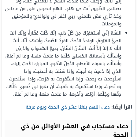
إلى بابك، ورغبت فيما عندك، اللهم لا تبعدني عنك، ولا
تضللني الطّريق أنت خير هادٍ، اللهم انصرني على من عاداني
وخذ ثأري ممّن ظلمني، ربي اغفر لي ولوالديّ وللمؤمنين
والمؤمنات.
اللهُمّ إنّي أستغفِرُكَ مِن كُلِّ ذنبٍ، إنّكَ كُنتَ غفّاراً، وإنّك أنتَ
الحيُّ القيّومُ، الواحدُ الأحدُ، الفردُ الصّمدُ، وأشهد أنّك أنتَ
الله لا إلهَ إلاّ أنتَ، الحنّانُ المنّانُ، بديعُ السَّمواتِ والأرضِ،
وأسألُكَ بأسمائكَ الحُسنى كلّها ما علمتُ منها، وما لم أعلمُ،
وأسألُك باسمِك الأعظمِ، الأجلّ الأكرمِ، المباركِ الأحبّ إليك،
الذي إذا دُعيتَ به أجبتَ، وإذا سُئلتَ به أعطيتَ، وإذا
استُرحمتَ به رحمتَ، وإذا استُفرِجتَ به فرّجتَ، وإذا استُنصِرتَ
به نَصرتَ، وإذا استُكفيتَ به كَفيتَ، أن تغفِرَ لي ذُنوبي كلَّها،
دِقّها وجُلّها، أوّلها وآخرَها، ما علمتُ منها، وما لم أعلمُ.
اقرأ أيضًا:
دعاء اللهم بلغنا عشر ذي الحجة ويوم عرفة
دعاء مستجاب في العشر الأوائل من ذي
الحجة