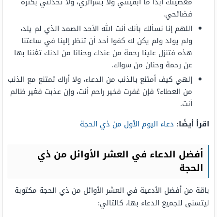
معصيتك أبدا ما أبقيتني ولا بسرائري، ولا تخذلني بكثرة
فضائحي.
اللهم إنا نسألك بأنك أنت الله الأحد الصمد الذي لم يلد،
ولم يولد ولم يكن له كفوا أحد أن تنظر إلينا في ساعتنا
هذه فتنزل علينا رحمة من عندك وحنانا من لدنك تغننا بها
عن رحمة وحنان من سواك.
إلهي كيف أمتنع بالذنب من الدعاء، ولا أراك تمتنع مع الذنب
من العطاء؟ فإن غفرت فخير راحم أنت، وإن عذبت فغير ظالم
أنت.
اقرأ أيضًا:
دعاء اليوم الأول من ذي الحجة
أفضل الدعاء في العشر الأوائل من ذي
الحجة
باقة من أفضل الأدعية في العشر الأوائل من ذي الحجة مكتوبة
ليتسنى للجميع الدعاء بها، كالتالي: