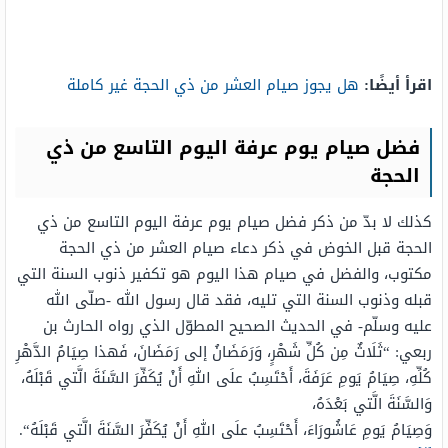
اقرأ أيضًا:
هل يجوز صيام العشر من ذي الحجة غير كاملة
فضل صيام يوم عرفة اليوم التاسع من ذي
الحجة
كذلك لا بدّ من ذكر فضل صيام يوم عرفة اليوم التاسع من ذي
الحجة قبل الخوض في ذكر دعاء صيام العشر من ذي الحجة
مكتوب، والفضل في صيام هذا اليوم هو تكفير ذنوب السنة التي
قبله وذنوب السنة التي تليه، فقد قال رسول الله -صلّى الله
عليه وسلّم- في الحديث الصحيح المطوّل الذي رواه الحارث بن
ربعي: “
ثَلَاثٌ مِن كُلِّ شَهْرٍ، وَرَمَضَانُ إلى رَمَضَانَ، فَهذا
صِيَامُ
الدَّهْرِ
كُلِّهِ،
صِيَامُ
يَومِ
عَرَفَةَ
،
أَحْتَسِبُ
علَى
اللهِ
أَنْ
يُكَفِّرَ
السَّنَةَ
الَّتي
قَبْلَهُ
،
وَالسَّنَةَ
الَّتي
بَعْدَهُ
،
وَصِيَامُ
يَومِ
عَاشُورَاءَ،
أَحْتَسِبُ
علَى
اللهِ
أَنْ
يُكَفِّرَ
السَّنَةَ
الَّتي
قَبْلَهُ
“.