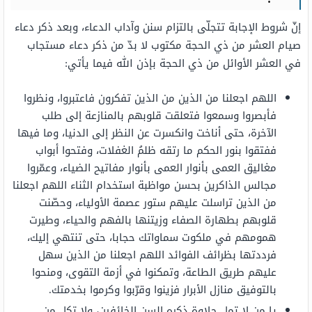
إنّ شروط الإجابة تتجلّى بالتزام سنن وآداب الدعاء، وبعد ذكر دعاء
صيام العشر من ذي الحجة مكتوب لا بدّ من ذكر دعاء مستجاب
في العشر الأوائل من ذي الحجة بإذن الله فيما يأتي:
اللهم اجعلنا من الذين من الذين تفكرون فاعتبروا، ونظروا
فأبصروا وسمعوا فتعلقت قلوبهم بالمنازعة إلى طلب
الآخرة، حتى أناخت وانكسرت عن النظر إلى الدنيا، وما فيها
ففتقوا بنور الحكم ما رتقه ظلمُ الغفلات، وفتحوا أبواب
مغاليق العمى بأنوار العمى بأنوار مفاتيح الضياء، وعمّروا
مجالس الذاكرين بحسن مواظبة استخدام الثناء اللهم اجعلنا
من الذين تراسلت عليهم ستور عصمة الأولياء، وحصّنت
قلوبهم بطهارة الصفاء وزيتنها بالفهم والحياء، وطيرت
همومهم في ملكوت سماواتك حجابا، حتى تنتهي إليك،
فرددتها بظرائف الفوائد اللهم اجعلنا من الذين سهل
عليهم طريق الطاعة، وتمكنوا في أزمة التقوى، ومنحوا
بالتوفيق منازل الأبرار فزينوا وقرّبوا وكرموا بخدمتك.
يا من لا تمل حلاوة ذكره السن الخائفين، ولا تكل من