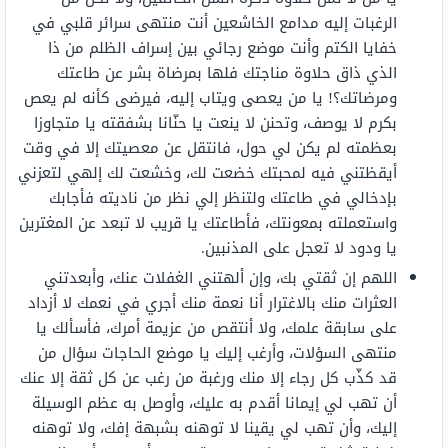
الرغبات إليه مدامع الخاشعين أنت منتهى سرائر قلبي في
خفايا الكتم وأنت موضع رجائي بين إسراف الظلم من ذا
الذي ذاق حلاوة مناجتك فلها بمرضاة بشر عن طاعتك
ومرضاتك؟! يا من يعصى ويتاب إليه، فيرضى كأنه لم يعص
بكرم لا يوصف، وتحنن لا ينعت يا حنّانا بشفقته يا متجاوزا
بعظمته لم يكن لي حول، فانتقل عن معصيتك إلا في وقت
أيقظتني فيه لمحبتك خضعت لك، وخشعت لك إلهي لتعزني
بإدخالي في طاعتك ولتنظر إلي نظر من ناديته فأجابك
واستعملته بمعونتك، فأطاعتك يا قريب لا تبعد عن المغترين
يا ودود لا تعجل على المذنبين.
اللهم إن ثقتي بك، وإن ألهتني الغفلات عنك، وأبعدتني
العثرات منك بالاغترار أنا نعمة منك أجري في نعمك لا أزداد
على سابقة علمك، ولا أنتقص من عزيمة أمرك، فأسألك يا
منتهى السؤلات، وأرغب إليك يا موضع الحاجات سؤال من
قد كذّب كل رجاء إلا منك ورغبة من رغب عن كل ثقة إلا عنك
أن تهب لي إيمانا أقدم به عليك، وأوصل به عظم الوسيلة
إليك، وأن تهب لي يقينا لا توهنه بشبهة إفك، ولا توهنه