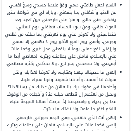
اللهم اجعل طاعتي همي وقوِّ عليها جسدي وسخِّ نفسي
عن الدنيا وأشغلني بما ينفعني، وبارك لي في قواها، حتى
ينقضي مني حالي، وامنن علي وارحمني حين تعيد بعد
الموت خلقي، ومن سوء الحساب فعافني يوم تبعثني،
فتحاسبني ولا تعرض عني يوم تعرضني بما سلف من ظلمي
وجرمي، وأمني يوم الفزع الأكبر يوم لا تهمني إلا نفسي
وارزقني نفع عملي يوماً لا ينفعني عمل غيري وكما مننت
علي بالإسلام، فامنن علي بطاعتك وبترك المعاصي أبدا ما
أبقيتني، ولا تفضحني بسرائري، ولا تخذلني بكثرة فضائحي.
إلهي ما عصيناك جهلا بعقابك، ولا تعرضا لعذابك، ولكن
سولت لنا أنفسنا، وأعانتنا شقوتنا وغرنا سترك علينا،
وأطمعنا في عفوك برك بنا فالآن من عذابك من يستنقذنا؟
وبحبل من نعتصم إن قطعت حبلك عنا؟ وأخجلاه من الوقوف
غدا بي يديك و وافضيحتنا إذا عرضت أعمالنا القبيحة عليك
اللهم اغفر ما علمت ولا تهتك ما سترت.
إلهي أنت الذي خلقتني، وفي الرحم صورتني فارحمني
إلهي فكما مننت علي بالإسلام، فامنن علي بطاعتك وبترك