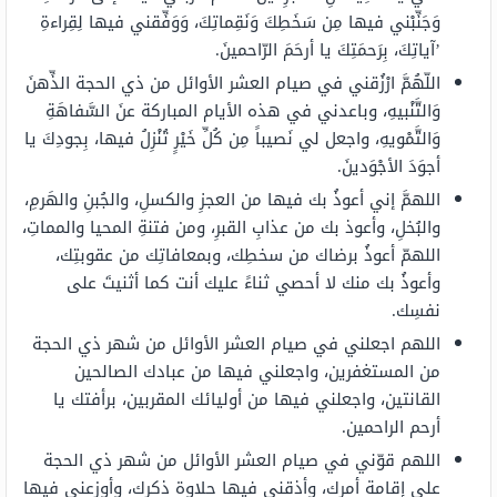
وَجَنِّبْني فيها مِن سَخَطِكَ وَنَقِماتِكَ، وَوَفِّقني فيها لِقِراءةِ
’آياتِكَ، بِرَحمَتِكَ يا أرحَمَ الرّاحمينَ.
اللّهُمَّ ارْزُقني في صيام العشر الأوائل من ذي الحجة الذِّهنَ
وَالتَّنْبيهِ، وباعدني في هذه الأيام المباركة عنَ السَّفاهَةِ
وَالتَّمْويهِ، واجعل لي نَصيباً مِن كُلِّ خَيْرٍ تُنْزِلُ فيها، بِجودِكَ يا
أجوَدَ الأجْوَدينَ.
اللهمَّ إني أعوذُ بك فيها من العجزِ والكسلِ، والجُبنِ والهَرمِ،
والبُخلِ، وأعوذ بك من عذابِ القبرِ، ومن فتنةِ المحيا والمماتِ،
اللهمّ أعوذُ برضاك من سخطِك، وبمعافاتِك من عقوبتِك،
وأعوذُ بك منك لا أحصي ثناءً عليك أنت كما أثنيتَ على
نفسِك.
اللهم اجعلني في صيام العشر الأوائل من شهر ذي الحجة
من المستغفرين، واجعلني فيها من عبادك الصالحين
القانتين، واجعلني فيها من أوليائك المقربين، برأفتك يا
أرحم الراحمين.
اللهم قوّني في صيام العشر الأوائل من شهر ذي الحجة
على إقامة أمرك، وأذقني فيها حلاوة ذكرك، وأوزعني فيها