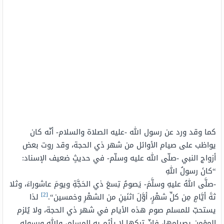
كما وقد ورد عن رسول الله -عليه الصلاة والسلام- أنّه كان
يواظب على صيام الأوائل من شهر ذي الحجة، وقد روت بعض
أزواج النبي -صلّى الله عليه وسلّم- في حديثٍ ضعيف الإسناد:
“
كانَ
رسولُ
اللهِ
-صلَّى اللهُ عليهِ وسلَّمَ-
يَصومُ
تِسعَ
ذي
الحَجَّةِ
ويومَ
عاشوراءَ
،
وثلا
[2]
ثةَ
أيَّامٍ
مِن
كلِّ
شهْرٍ
، أوَّلَ اثنَينِ
من
الشهْرِ وخمسين
“.
لذا
يستحبّ للمسلم صوم هذه الأيام في شهر ذي الحجة، ولا يُلزم
المؤمن بصيامها، فإنّ تركها لا يأثم به المسلم، والله ورسوله