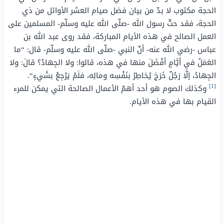
الحجة مكتوب لا بدّ من بيان فضل صيام العشر الأوائل من ذي
الحجة، فقد حثّ رسول الله -صلّى الله عليه وسلّم- المسلمين على
العمل الصالح في هذه الأيام المباركة، فقد روى عبد الله بن
عباس -رضي الله عنه- أنّ النبي -صلّى الله عليه وسلّم- قال: “
ما
العَمَلُ في أيَّامٍ أفْضَلَ منها في هذه، قالوا: ولا الجِهادُ؟ قالَ: ولا
الجِهادُ، إلَّا رَجُلٌ خَرَجَ يُخاطِرُ بنَفْسِه ومالِه، فلَمْ يَرْجِعْ بشَيءٍ
“.
[1]
وكذلك الصوم هو أحد أهمّ الأعمال الصالحة التي يمكن للمرء
القيام بها في هذه الأيام.