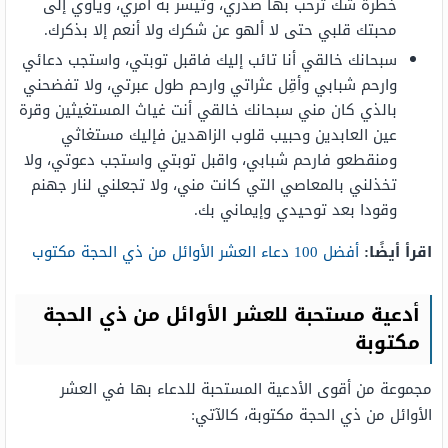
خطرة شك ترحب بها صدري، وتيسر به أمري، ويأوي إلى
محبتك قلبي حتى لا ألهو عن شكرك ولا أنعم إلا بذكرك.
سبحانك خالقي أنا تائب إليك فاقبل توبتي، واستجب دعائي
وارحم شبابي وأقِل عثراتي وارحم طول عبرتي، ولا تفضحني
بالذي كان مني سبحانك خالقي أنت غياث المستغيثين وقرة
عين العابدين وحبيب قلوب الزاهدين فإليك مستغاثي
ومنقطعو فارحم شبابي، واقبل توبتي واستجب دعوتي، ولا
تخذلني بالمعاصي التي كانت مني، ولا تجعلني لنار جهنم
وقودا بعد توحيدي وإيماني بك.
اقرأ أيضًا:
أفضل 100 دعاء العشر الأوائل من ذي الحجة مكتوب
أدعية مستحبة للعشر الأوائل من ذي الحجة
مكتوبة
مجموعة من أقوى الأدعية المستحبة للدعاء بها في العشر
الأوائل من ذي الحجة مكتوبة، كالآتي: