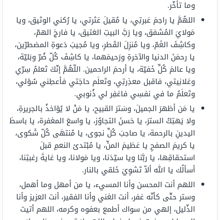
وما تأخّر.
اللهُمَّ يا راحِمَ عَبرتِي، يا مُقيلَ عَثرتي، يا رُكني الوثيق، ويا
مَولايَ المُشفق، ويا رَبَّ البيتِ العَتيق، يا فارجَ الهمّ،
وكاشِفَ الغَمّ، ويا مُنزِلَ القَطرِ، ويا مُجيبَ دَعوةِ المضطرّين،
يا رحمَنَ الدنيا والآخرةِ ورَحيمَهما، يا كاشِفَ كُلّ ضُرّ وبَليّة،
ويا عالمَ كُلِّ خَفيّة، يا أرحمَ الراحمين. اللّهُمَّ إنّكَ تَعلمُ سِرّي
وعَلانِيتي، فاقبل معذِرتِي، وتَعلَم حاجَتي فأعطِني سُؤلي،
وتَعلَمُ ما في نفسِي فاغفِر لي ذُنوبي.
يا مَن أظهرَ الجميلَ، وسَترَ القبيح، يا مَنْ لا يُؤاخذُ بالجريرةِ،
ولا يَهتِكُ السترَ، يا حَسنَ التجاوُز، يا واسعَ المغفرة، يا باسطَ
اليدينِ بالرحمة، يا صاحِبَ كُلِّ نجوى، يا مُنتهَى كُلّ شَكوى،
يا كريمَ الصفحِ يا عَظيمَ المنِّ، يا مُبْتدئ النعمِ قبلَ
استحقاقِها، يا ربَّنا ويا سيّدَنا، ويا مَولانا، ويا غايةَ رغبتِنا،
أسألُك يا الله ألاّ تَشوِيَ خَلقي بالنار.
اللهم أنت المحسن وأنا المسيء، يا من أمهل وما أهمل،
وستر حتّى كأنّه غفر، أنت الغني وأنا الفقير، أنت العزيز وأنا
الذّليل، إلهي من سواك أطمع بعفوه وكرمه، اللهم أتيت