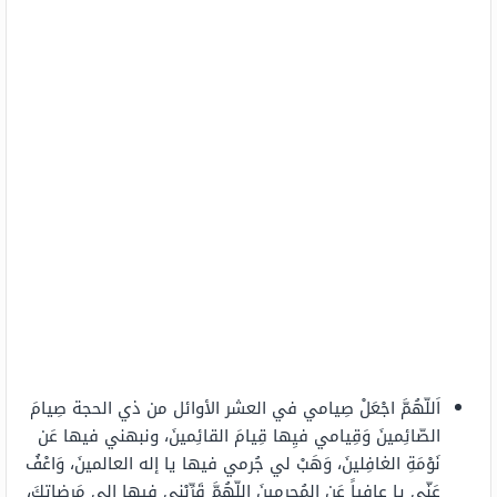
اَللّهُمَّ اجْعَلْ صِيامي في العشر الأوائل من ذي الحجة صِيامَ
الصّائِمينَ وَقِيامي فيِها قِيامَ القائِمينَ، ونبهني فيها عَن
نَوْمَةِ الغافِلينَ، وَهَبْ لي جُرمي فيها يا إله العالمينَ، وَاعْفُ
عَنّي يا عافِياً عَنِ المُجرِمينَ اللّهُمَّ قَرِّبْني فيها إلى مَرضاتِكَ،