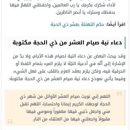
لأداء شكرك بكرمك يا رب العالمين، واحفظني اللهمّ فيها
بحفظك وسترك يا أبصر الناظرين.
اقرأ أيضًا:
حكم التهنئة بعشر ذي الحجة
دعاء نية صيام العشر من ذي الحجة مكتوبة
وقد يبحث البعض عن دعاء النية لصيام هذه الأيام، ولا بدّ من
الإشارة إلى أنّه في أدعية النيّة لا يلزم المرء بتمام اللفظ أو
الحرفية فيه، ولكن يلزم بعقد العزم بالقلب على فعل الشيء،
وفيما يأتي نموذج دعاء نية صيام العشر من ذي الحجة مكتوبة:
اللهم إني نويت صيام العشر الأوائل من شهر ذي
الحجة لوجهك الكريم إيمانا واحتسابا، اللهم تقبل
مني واجعل ذنبي فيها مغفوراً وصومي فيها
مقبولاً واجعلني فيها من العتقاء من النار.