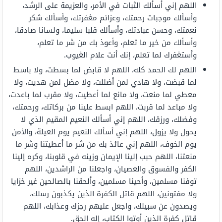
اللهم إني أسألك الثبات في الأمر، والعزيمة على الرشد،
وأسألك موجبات رحمتك، وعزائم مغفرتك، وأسألك شكر
نعمتك، وحسن عبادتك، وأسألك قلبا سليما، ولسانا صادقا،
وأسألك من خير ما تعلم، وأعوذ بك من شر ما تعلم،
وأستغفرك لما تعلم، إنك أنت علام الغيوب.
اللهم لك الحمد كله، اللهم لا قابض لما بسطت، ولا باسط
لما قبضت، ولا هادي لمن أضللت، ولا مضل لمن هديت، ولا
معطي لما منعت، ولا مانع لما أعطيت، ولا مقرب لما باعدت،
ولا مباعد لما قربت، اللهم ابسط علينا من بركاتك، ورحمتك،
وفضلك، ورزقك، اللهم إني أسألك النعيم المقيم الذي لا
يحول ولا يزول، اللهم إني أسألك النعيم يوم العيلة، والأمن
يوم الخوف، اللهم إني عائذ بك من شر ما أعطيتنا وشر ما
منعتنا، اللهم حبب إلينا الإيمان وزينه في قلوبنا، وكره إلينا
الكفر والفسوق والعصيان، واجعلنا من الراشدين، اللهم
توفنا مسلمين، وأحينا مسلمين، وألحقنا بالصالحين غير خزايا
ولا مفتونين، اللهم قاتل الكفرة الذين يكذبون رسلك،
ويصدون عن سبيلك، واجعل عليهم رجزك وعذابك، اللهم
قاتل كفرة الذين أوتوا الكتاب، إله الحق.