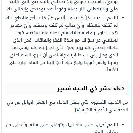
توبتي، واستجب دعوتي ولا تخذلني بالمعاصي التي كانت
منّي ولا تجعلني لنار جهنم وقوداً بعد توحيدي وإيماني بك.
اللهم يا حبيب كلّ غريب ويا أنيس كلّ كئيب أيّ منقطعٍ إليك
لم تكفه ينعمتك، وأيّ طالبٍ لم تلقه برحمتك، وأيّ مهاجرٍ
هجر الخلق ابتغاء مرضاتك فلم تصله ولم تعوّضه، كيف
نستغني عن سؤالك مع شدّة الفقر والفاقات، فمن الذي
عاملك بصدقٍ ولم يربح ومن الذي لجأ إليك ولم يفرح، ومن
الذي وصل إلى بساط قربك واشتهى أن يبرح، اللهم أعتق
رقابنا واغفر ذنوبنا واجع حبّك أحبّ إلينا من الماء البارد على
الظّمأ.
دعاء عشر ذي الحجه قصير
من الأدعية القصيرة التي يمكن الدعاء في العشر الأوائل من ذي
الحجة هي الأدعية الآتية:
[4]
اللهم أحيني على سنة نبيك وتوفني على ملته، وأعذني من
مضلات الفتن.