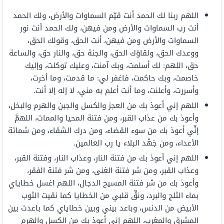
اللهم ربنا لك الحمد أنت قيّم السماوات والأرض، ولك الحمد
أنت رب السماوات والأرض ومن فيهن، ولك الحمد أنت نور
السماوات والأرض ومن فيهن، أنت الحق، وقولك الحق،
ووعدك الحق، ولقاؤك الحق، والجنة حق، والنار حق، والساعة
حق، اللهم: لك أسلمت، وبك آمنت، وعليك توكلت، وإليك
خاصمت، وبك حاكمت، فاغفر لي: ما قدمت، وما أخرت،
وأسررت، وأعلنت، وما أنت أعلم به مني، لا إله إلا أنت.
اللهم إني أعوذ بك من العجز والكسل والجبن والهرم والبخل،
وأعوذ بك من عذاب القبر، ومن فتنة المحيا والممات، اللهمَّ
إنِّي أعوذ بك
من سوء القضاء، ومن درك الشقاء، ومن شماتة
الأعداء، ومن جَهْد البلاء يا رب العالمين.
اللهم إني أعوذ بك من فتنة النار، وعذاب النار، وفتنة القبر،
وعذاب القبر، ومن شر فتنة الغنى، ومن شر فتنة الفقر،
وأعوذ بك من شر فتنة المسيح الدجال، اللهم اغسل خطاياي
بماء الثلج والبرد، ونقِّ قلبي من الخطايا كما نقيت الثوب
الأبيض من الدنس، وباعد بيني وبين خطاياي كما باعدت بين
المشرق والمغرب، اللهم إني أعوذ بك من الكسل والهرم