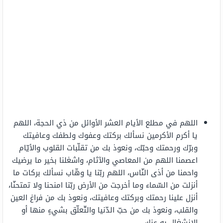
اللهم في مطلع الأيام العشر الأوائل من ذي الحجة، اللهم
يا أكرم الأكرمين نسألك بركتك وعفوك ولطفك وعافيتك
وبرّك ورحمتك وحبّك، ونعوذ بك من تقلّبات القلوب والأيّام
اعصمنا اللهم من المعاصي والآثام، واشغلنا بخير ما يرضيك
واحمنا من أذى النّاس، اللهم ربّنا يا وهّاب نسألك بركات ما
أنزلت من السّماء وما أخرجت من الأرض ربّنا امنحنا ولا تمتحنّا،
أنزل علينا رحمتك وبركتك وعافيتك، ونعوذ بك من فراغ العين
والقلب، ونعوذ بك من حبّ الدّنيا والتّعلّق بشيءٍ منها أو
الانشغال به عنك.