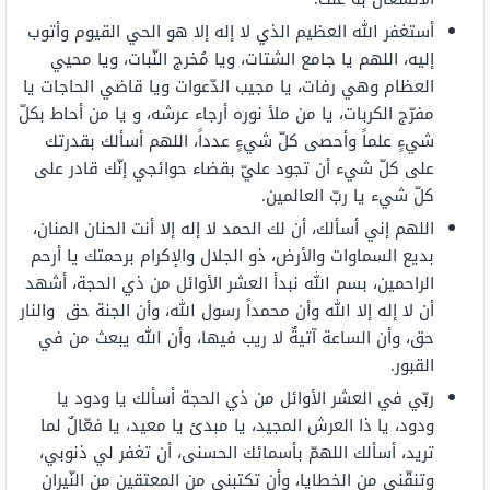
أستغفر الله العظيم الذي لا إله إلا هو الحي القيوم وأتوب
إليه، اللهم يا جامع الشتات، ويا مُخرج النّبات، ويا محيي
العظام وهي رفات، يا مجيب الدّعوات ويا قاضي الحاجات يا
مفرّج الكربات، يا من ملأ نوره أرجاء عرشه، و يا من أحاط بكلّ
شيءٍ علماً وأحصى كلّ شيءٍ عدداً، اللهم أسألك بقدرتك
على كلّ شيء أن تجود عليّ بقضاء حوائجي إنّك قادر على
كلّ شيء يا ربّ العالمين.
اللهم إني أسألك، أن لك الحمد لا إله إلا أنت الحنان المنان،
بديع السماوات والأرض، ذو الجلال والإكرام برحمتك يا أرحم
الراحمين، بسم الله نبدأ العشر الأوائل من ذي الحجة، أشهد
أن لا إله إلا الله وأن محمداً رسول الله، وأن الجنة حق والنار
حق، وأن الساعة آتيةٌ لا ريب فيها، وأن الله يبعث من في
القبور.
ربّي في العشر الأوائل من ذي الحجة أسألك يا ودود يا
ودود، يا ذا العرش المجيد، يا مبدئ يا معيد، يا فعّالٌ لما
تريد، أسألك اللهمّ بأسمائك الحسنى، أن تغفر لي ذنوبي،
وتنقّني من الخطايا، وأن تكتبني من المعتقين من النّيران