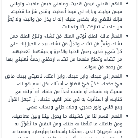
اللهم
اهدني فيمن هديت، وعافني فيمن عافيت، وتولني
فيمن توليت، وبارك لي فيما أعطيت، وقني شرَّ ما قضيت،
فإنك تقضي ولا يقضى عليك، إنه لا يذل من واليت، ولا يُعزُّ
من عاديتَ، تبارَكتَ ربَّنا وتعاليت.
اللهمَّ مالكَ الملكِ تُؤتي الملكَ مَن تشاء، وتنزعُ الملكَ ممن
تشاء، وتُعِزُّ مَن تشاء، وتذِلُّ مَن تشاء، بيدِك الخيرُ إنك على
كلِّ شيءٍ قدير، رحمنُ الدنيا والآخرةِ ورحيمُهما، تعطيهما
من تشاء، وتمنعُ منهما من تشاء، ارحمْني رحمةً تُغنيني بها
عن رحمةِ مَن سواك.
اللهم إني عبدك، وابن عبدك، وابن أمتك، ناصيتي بيدك ماضٍ
فيَّ حكمك، عَدْلٌ فيَّ قضاؤك، أسألك بكل اسم هو لك،
سميتَ به نفسك، أو علمته أحداً من خلقك، أو أنزلته في
كتابك، أو استأثرتَ به في علم الغيب عندك، أن تجعل القرآن
ربيع قلبي ونور صدري، وجلاء حزني وذهاب همي.
اللهم اقسم لنا من خشيتك ما يحول بيننا وبين معاصيك،
ومن طاعتك ما تبلّغنا به جنتك، ومن اليقين ما تُهَوِّنُ به
علينا مُصِيباتِ الدنيا، ومَتِّعْنا بأسماعنا وبأبصارنا وقوتنا ما