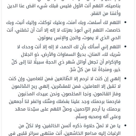
بناصيته، اللهم أنت الأول فليس قبلك شيء اقض عنا الدين
وأغننا من الفقر.
اللهم لك أسلمت، وبك آمنت، وعليك توكلت، وإليك أنبت، وبك
خاصمت، اللهم إني أعوذ بعزتك لا إله إلا أنت أن تضلني، أنت
الحي الذي لا يموت، والجن والإنس يموتون.
اللهم إني أسألك بأن لك الحمد، لا إله إلا أنت وحدك لا
شريك لك، المنان، بديعُ السماوات والأرض، ذو الجلال
والإكرام أن تجعل أوائل شهر ذي الحجة سبيلًا لنا إلى كلّ
خير، ومنجاةً لنا من كلّ شرّ.
إلهي إن كنت لا ترحم إلا الطّائعين فمن للعاصين، وإن كنت
لا تقبل إلا العاملين، فمن للمقصّرين، إلهي ربح الصّائمون
وفاز القائمون، ونجا المخلصون، ونحن عبيدك المذنبون
فارحمنا برحمتك وجد علينا بفضلك ومنّتك واغفر لنا أجمعين
برحمتك يا أرحم الرّاحمين، وصلّ اللهم على سيّدنا محمّد
وعلى آله وصحبه وسلّم.
يا من لا تملّ حلاوة ذكره ألسن الخائفين، ولا تكلّ من
الرغبات إليه مدامع الخاشعين، أنت منتهى سرائر قلبي في