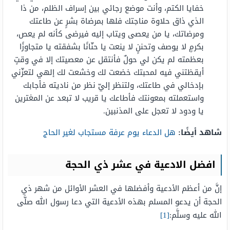
خفايا الكتم، وأنت موضع رجائي بين إسراف الظلم، من ذا
الذي ذاق حلاوة مناجتك فلها بمرضاة بشرٍ عن طاعتك
ومرضاتك، يا من يعصى ويتاب إليه فيرضى كأنه لم يعص،
بكرمٍ لا يوصف وتحننٍ لا ينعت يا حنّانًا بشفقته يا متجاوزًا
بعظمته لم يكن لي حولٌ فأنتقل عن معصيتك إلا في وقتٍ
أيقظتني فيه لمحبتك خضعت لك وخشعت لك إلهي لتعزّني
بإدخالي في طاعتك، ولتنظر إليّ نظر من ناديته فأجابك
واستعملته بمعونتك فأطاعك يا قريب لا تبعد عن المغترين
يا ودود لا تعجل على المذنبين.
شاهد أيضًا:
هل الدعاء يوم عرفة مستجاب لغير الحاج
افضل الادعية في عشر ذي الحجة
إنَّ من أعظم الأدعية وأفضلها في العشر الأوائل من شهر ذي
الحجة أن يدعو المسلم بهذه الأدعية التي دعا رسول الله صلَّى
الله عليه وسلَّم:
[1]