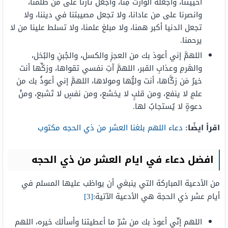
أحييتنا، واجعله الوارث مِنَّا، واجعل ثأرنا على من ظلمنا،
وانصرنا على من عادانا، ولا تجعل مصيبتنا في ديننا، ولا
تجعل الدنيا أكبر همنا، ولا مبلغ علمنا، ولا تسلط علينا من لا
يرحمنا.
اللهمَّ
إني أعوذ بك من العجزِ والكسل، والجُبنِ والبُخل،
والهَرمِ وعذابِ القبر، اللهمَّ آتِ نفسي تقواها، وزكِّها أنت
خيرُ مَن زكَّاها، أنت وليُّها ومولاها، اللهمَّ إني أعوذُ بك من
علمٍ لا ينفع، ومن قلبٍ لا يخشع، ومن نفسٍ لا تَشبع، ومنْ
دعوةٍ لا يُستجابُ لها.
اقرأ ايضًا:
دعاء اللهم بلغنا العشر من ذي الحجه مكتوب
افضل دعاء في ايام العشر من ذي الحجه
من الأدعية المباركة التي ينبغي أن يواظب عليها المسلم في
أيام عشر ذي الحجة هي الأدعية الآتية:
[3]
اللهم إنّي أعوذ بك من شرّ ما أعطيتنا وأسألك خيره، اللهم