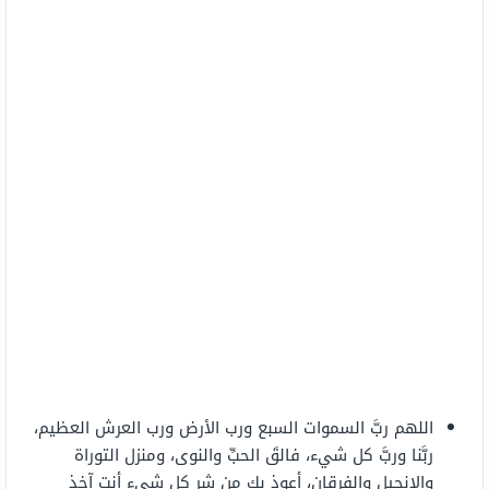
اللهم ربَّ السموات السبع ورب الأرض ورب العرش العظيم،
ربَّنا وربَّ كل شيء، فالقَ الحبِّ والنوى، ومنزل التوراة
والإنجيل والفرقان، أعوذ بك من شر كل شيء أنت آخذ