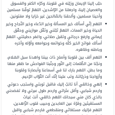
حبّب إلينا الإيمان وزيّنه في قلوبنا، وكرّه الكفر والفسوق
والعصيان إلينا، واجعلنا من الرّاشدين، اللهمّ توفّنا مسلمين
وأحينا مسلمين، وألحقنا بالصّالحين غير خزايا ولا مفتونين.
اللهم إنّي أسألك خير المسألة وخير الدّعاء وخير النّجاح وخير
الحياة وخير الممات، اللهمّ ثبّتني وثقّل موازيني وحقّق
إيماني وارفع درجاتي وتقبل صلاتي، واغفر حطيئتي، اللهمّ
أسألك فواتح الخير كلّه وخواتمه وجوامعه وأوّله وآخره
وباطنه وظاهره.
اللهم ألف بين قلوبنا وأصلح ذات بيننا واهدنا سبل السّلام،
ونجّنا من الظّلمات إلى النّور وجنّبنا الفواحش ما ظهر منها
وما بطن، اللهم بارك لنا في أسماعنا وأبصارنا وقلوبنا
وأزواجنا وذريّاتنا، وتب علينا إنّك أنت التّوّاب الرّحيم.
إلهي وخالقي أنا تائبٌ إليك فاقبل توبتي واستجب دعوتي
وارحم شبابي، وأقل عثراتي وارحم طول عبرتي ولا تفضحني
بالذي كان مني سبحانك اللهم خالقي، أنت غياث
المستغيثين وقرّة عين العابدين وحبيب قلوب الزّاهدين،
اللهم فإليك مستغاثي ومنقطعي فارحم شبابي واقبل