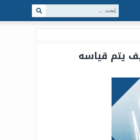
البحث:
يف يتم قياسه