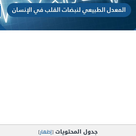
جدول المحتويات
[
إظهار
]