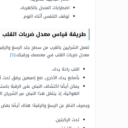
اضطرابات المنحل بالكهرباء.
توقف التنفس أثناء النوم.
طريقة قياس معدل ضربات القلب
تعمل الشرايين بالقرب من سطح جلد الرسغ والرق
معدل ضربات القلب في معصمك ورقبتك:
[5]
اقلب راحة يدك.
بأصابع يدك الأخرى، ضع إصبعين برفق تحت ثنية معصمك وحاول 2.5 سم أسفل قاعدة إبهامك، وعندما يتم وضع
يمكن أيضًا اكتشاف النبض على الرقبة باست
الهوائية، إذ ينتقل هذا النبض عبر الشريان ا
وبصرف النظر عن الرسغ والرقبة؛ هناك أيضًا بعض
تحت الركبتين.