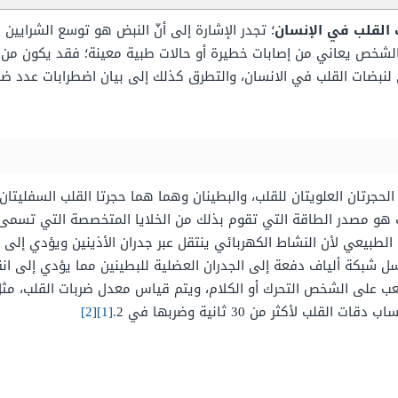
 القلب في الإنسان
؛ تجدر الإشارة إلى أنّ النبض هو توسع الشرايين 
شخص يعاني من إصابات خطيرة أو حالات طبية معينة؛ فقد يكون من 
نبضات القلب في الانسان، والتطرق كذلك إلى بيان اضطرابات عدد ضرب
لحجرتان العلويتان للقلب، والبطينان وهما هما حجرتا القلب السفليتان
ب هو مصدر الطاقة التي تقوم بذلك من الخلايا المتخصصة التي تسمى ا
لطبيعي لأن النشاط الكهربائي ينتقل عبر جدران الأذينين ويؤدي إلى ا
ترسل شبكة ألياف دفعة إلى الجدران العضلية للبطينين مما يؤدي إلى انق
صعب على الشخص التحرك أو الكلام، ويتم قياس معدل ضربات القلب، مث
 لأكثر من 30 ثانية وضربها في 2
.[1]
[2]