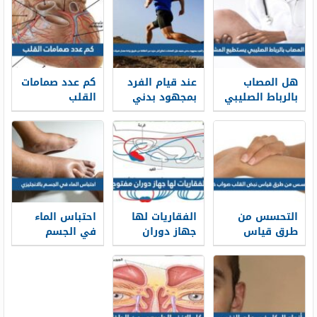
هل المصاب
عند قيام الفرد
كم عدد صمامات
بالرباط الصليبي
بمجهود بدني
القلب
يستطيع المشي
عنيف فإن
العضلات تحتاج
إلى مزيد من
الطاقة عن
طريق زيادة
معدل ضربات
القلب
التحسس من
الفقاريات لها
احتباس الماء
طرق قياس
جهاز دوران
في الجسم
نبض القلب
مفتوح
بالانجليزي
صواب خطأ