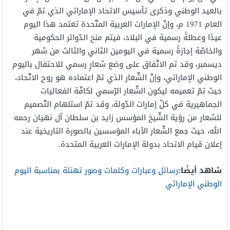
بالعيد الوطني وذكرى تأسيس الاتحاد الإماراتي الذي تمّ في
العام 1971 م، وإنّ الإمارات العربية المتّحدة تعتمد هذا اليوم
عيدًا وعطلةً رسمية في البلاد، فيتم منح الدّوائر الحكومية
والخاصّة إجازةً رسمية في اليومين الثاني والثالث من شهر
ديسمبر، وقد تم الاتّفاق على وضع شعارٍ رسمي للاحتفال باليوم
الوطني الإماراتي، وإنّ الشّعار الذي تمّ اعتماده هو روح الاتّحاد،
حيث تمّ تعميمه ليكون الشّعار الرّسمي لكافّة الفعاليات
الجماهيرية في كلّ إمارات الدّولة، وقد تمّ استلهام التّصميم
للشعار من رؤية الشّيخ المؤسس زايد بن سلطان آل نهيان رحمه
الله، حيث جمع الشّعار الآباء المؤسسين بالصورة التاريخية عند
إعلان قيام الاتحاد بدولة الإمارات العربية المتحدة.
شاهد أيضًا:
رسائل وعبارات وكلمات وصور تهنئة بمناسبة اليوم
الوطني الإماراتي