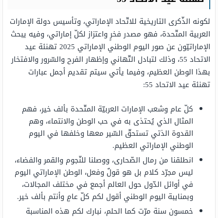
لكونه الذّكرى التاريخية للاتّحاد الإماراتي، وتأسيس دولة الإمارات
العربية المتّحدة، فهو مصدر فخرٍ واعتزاز لكلّ إماراتي، وفيه يبحث
الإماراتيّون عن صور اليوم الوطني الإماراتي 2025 تهنئة عيد
الاتحاد 55، وذلك لتبادل التّهاني وإظهار الفرح والسّرور والافتخار
بهذا الوطن العظيم، وفيما يأتي سيتم تقديم أجمل عبارات
تهنئة عيد الاتحاد 55:
كلّ عام وشعب الإمارات العربيّة المتّحدة بألف خير، فهم
المثال الذي يُحتذى به في حب الوطن والانتماء، وهم
القدوة الذتي تستحقّ السّير معها وخلفها في اليوم
الوطني الإماراتي العظيم.
انطلقنا من رمال الصّحارى، ووصلنا للنّجوم والقمر والفضاء،
ليس مجرّد كلام بل هو قولٌ وفعل، الوطن الإماراتي اليوم
في أوائل الدّول حول العالم أجمع في مختلف المجالات،
وبمنايبة اليوم الوطني أقول لكم كلّ عامٍ وأنتم بألف خير.
خمسون سنة مرّت كما الحلم، نبارك لكم هذه المناسبة