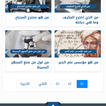
من الذي اخترع المكيف
من هو مخترع المذياع
وما هي ديانته
من هو مؤسس علم الجبر
من اول من صنع المجهر
البسيط
01
02
03
التالي
الأخيرة