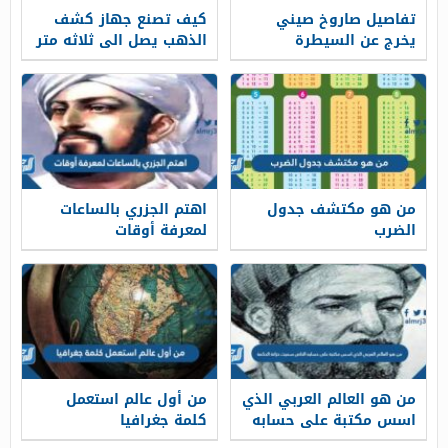
تفاصيل صاروخ صيني
كيف تصنع جهاز كشف
يخرج عن السيطرة
الذهب يصل الى ثلاثه متر
من هو مكتشف جدول
اهتم الجزري بالساعات
الضرب
لمعرفة أوقات
من هو العالم العربي الذي
من أول عالم استعمل
اسس مكتبة على حسابه
كلمة جغرافيا
الخاص سميت خزانة