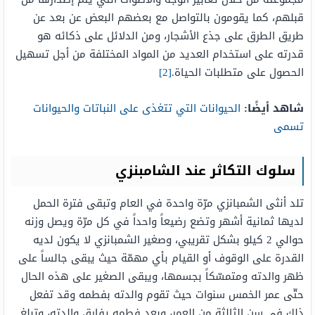
قبلهم، كما يقومون بالتواصل مع بعضهم البعض عن بعد عن
طريق الطرق على جذع الأشجار، ومن الدلائل على ذكائه هو
قدرته على استخدام العديد من المواد المختلفة من أجل تسهيل
الحصول على متطلبات الحياة.
[2]
شاهد أيضًا:
الحيوانات التي تتغذى على النباتات والحيوانات
تسمى
سلوك التكاثر عند الشامبنزي
تلد أنثى الشمبانزي مرّة واحدة في العام وتبقى فترة الحمل
لديها ثمانية أشهر وتضع رضيعاً واحداً في كل مرّة ويصل وزنه
حوالي 2 كيلو بشكل تقريبي، وصغير الشمبانزي لا يكون لديه
القدرة على الوقوف أو القيام بأي مهمّة حيث يبقى جالساً على
ظهر والدته ومتمسّكاً بجسمها، ويبقى الصغير على هذه الحال
حتّى عمر الخمس سنوات حيث تقوم والدته بفطمه وقد تفعل
ذلك في سن الثالثة من العمر، وبعد فطمه يفارق والدته، وتبلغ