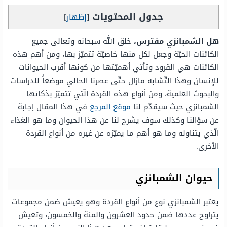
جدول المحتويات
[
إظهار
]
هل الشمبانزي مفترس،
خلق الله سبحانه وتعالى جميع
الكائنات الحيّة وجعل لكل منها خاصيّة تتميّز بها، ومن أهم هذه
الكائنات هي القرود وتأتي أهميّتها من كونها أقرب الحيوانات
للإنسان وهذا التّشابه مازال حتّى عصرنا الحالي موضعاً للدراسات
والبحوث العلمية، ومن أنواع هذه القردة الّتي تتميّز بذكائها
الشمبانزي حيث سيقدّم لنا
موقع المرجع
في هذا المقال إجابة
عن سؤالنا وكذلك سوف يشرح لنا عن هذا الحيوان وما هو الغذاء
الّذي يتناوله وما هو أهم ما يميّزه عن غيره من أنواع القردة
الأخرى.
حيوان الشمبانزي
يعتبر الشمبانزي نوع من أنواع القردة وهو يعيش ضمن مجموعات
يتراوح عددها ضمن حدود العشرون والمئة والخمسون، وتعيش