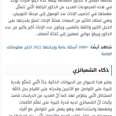
بعضها البعض لا تتجاوز المسافة بينها عدّة كيلو مترات، يوجد
في هذه المجموعات العديد من الذكور البالغة الّتي تتمثّل
مهمتها في تخصيب الإناث عند الوصول إلى مرحلة التبويض،
وهي تمتلك الكثير من الصفات فمثلاً الإناث تتميّز بقدرتها على
الخجل الكبير والثقة بالنفس، ويكون عدد الإناث أكبر بكثير من عدد
الذكور ويبلغ حوالي ضعفين إلى ثلاثة أضعاف.
شاهد أيضًا:
+1000 أسئلة عامة وإجابتها 2022 اختبر معلوماتك
العامة
ذكاء الشمبانزي
يعتبر هذا الحيوان من الحيوانات الذكية جدّاً الّتي تتمتّع بقدرة
كبيرة على التواصل مع الآخرين وقدرته على القيام بحل كافّة
المشاكل الّتي يتعرّض لها، كما أنّ العديد من الدراسات قامت
بإثبات أنّ الشمبانزي لديه قدرة كبيرة على تعلّم الكلمات
وفهمها واستخدامها، وهو يعمل على التواصل مع أفراد
مجموعته من خلال تعابير الوجه والأصوات الّتي يتم إصدارها من