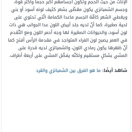
الإناث من حيث الحجم وتكون أجسامهم أكبر حجماً وأكثر قوة،
وجسم الشمبانزي يكون مغطّى بشعر كثيف لونه أسود أو بني
ويغطي الشعر كافّة الجسم ماعدا الكمامة الّتي تحتوي على
لحية صغيرة، كما أنّ لديه جلد أبيض اللون عدا الجوانب هي ذات
لون أسود، والحيوانات الصغيرة لها وجه أحمر اللون ومع التّقدم
في العمر يصبح لون الفراء المتواجد في مقدمة الرأس أفتح كما
أنّ ظهرها يكون رمادي اللون، والشمبانزي لديه قدرة على
المشي بشكلٍ مستقيم ولكنّه يفضّل المشي على أربعة أطراف.
شاهد أيضًا:
ما هو الفرق بين الشمبانزي والقرد