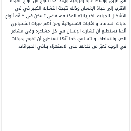
في غربي ووسط قارة إفريقيا، ويعد هذا النوع من أنواع القردة
الأقرب إلى حياة الإنسان وذلك نتيجة التشابه الكبير في في
الأشكال الجينية الفيزيائيّة المختلفة، فهي تسكن في كافّة أنواع
غابات السافانا والغابات الاستوائية ومن أهم ميزات الشمبانزي
أنّها تستطيع أن تشارك الإنسان في كل مشاعره وفي مشاعر
الحب والتعاطف والتسامح، كما أنّها تستطيع أن تقوم بحركات
في الوجه تعبّر من خلالها على الاستهزاء بباقي الحيوانات.