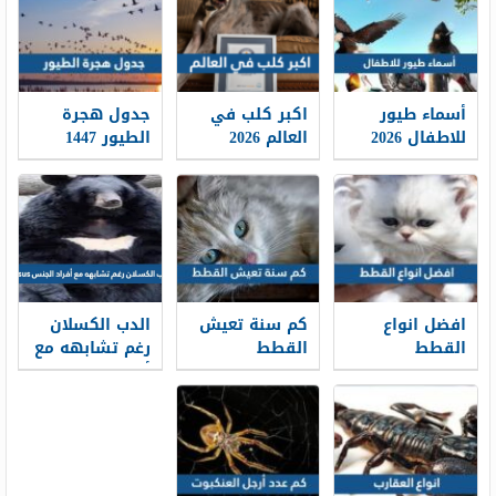
أسماء طيور
اكبر كلب في
جدول هجرة
للاطفال 2026
العالم 2026
الطيور 1447
كيوت بالصور
بالصور
مواعيد هجرة
الطيور 2025
افضل انواع
كم سنة تعيش
الدب الكسلان
القطط
القطط
رغم تشابهه مع
أفراد الجنس
ursus وهما الدب
الأمريكي
الأسود والدب
الآسيوي الأسود
إلا أنه يصنف