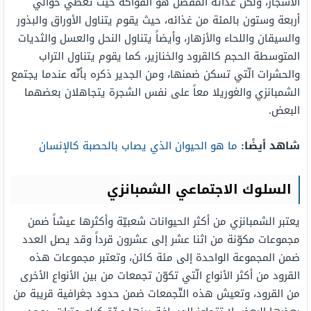
الأشجار، ولكن غذائه المفضّل هو الفواكه حيث تغطّي حوالي
أربعة وستون بالمئة من غذائه، حيث يقوم يتناول الأوراق والبذور
والسيقان واللحاء والأزهار، وأيضاً يتناول النحل والعسل والثديات
المتوسطة الحجم كالقرود والخنازير، كما يقوم يتناول التراب
والحشرات الّتي تسكن ضمنها، ومن الجدير ذكره بأنّه عندما يجتمع
الشمبانزي والغوريلا معاً على نفس الشجرة يتجاهلان بعضهما
البعض.
شاهد أيضًا:
ما هو الحيوان الذي يصاب بالحصبة كالإنسان
السلوك الاجتماعي الشمبانزي
يعتبر الشمبانزي من أكثر الحيوانات شعبيّة وأكثرها عيشاً ضمن
مجموعات مكوّنة من اثنا عشر إلى عشرون قرداً وقد يصل العدد
ضمن المجموعة الواحدة إلى مئة كائن، وتعتبر مجموعات هذه
القرود من أكثر الأنواع الّتي تكوّن تجمعات من بين الأنواع الأخرى
من القرود، وتعيش هذه التّجمعات ضمن حدود جغرافية قريبة من