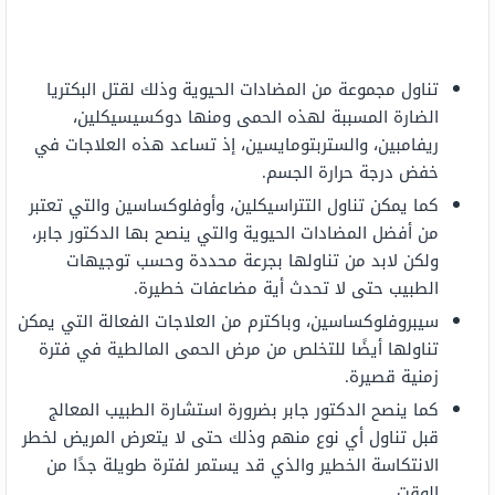
تناول مجموعة من المضادات الحيوية وذلك لقتل البكتريا
الضارة المسببة لهذه الحمى ومنها دوكسيسيكلين،
ريفامبين، والستربتومايسين، إذ تساعد هذه العلاجات في
خفض درجة حرارة الجسم.
كما يمكن تناول التتراسيكلين، وأوفلوكساسين والتي تعتبر
من أفضل المضادات الحيوية والتي ينصح بها الدكتور جابر،
ولكن لابد من تناولها بجرعة محددة وحسب توجيهات
الطبيب حتى لا تحدث أية مضاعفات خطيرة.
سيبروفلوكساسين، وباكترم من العلاجات الفعالة التي يمكن
تناولها أيضًا للتخلص من مرض الحمى المالطية في فترة
زمنية قصيرة.
كما ينصح الدكتور جابر بضرورة استشارة الطبيب المعالج
قبل تناول أي نوع منهم وذلك حتى لا يتعرض المريض لخطر
الانتكاسة الخطير والذي قد يستمر لفترة طويلة جدًا من
الوقت.