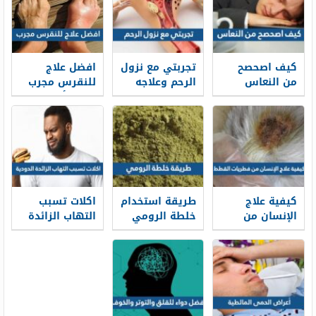
كيف اصحصح
تجربتي مع نزول
افضل علاج
من النعاس
الرحم وعلاجه
للنقرس مجرب
بالاعشاب
2026 وأهم
أعراض الإصابة
بمرض النقرس
كيفية علاج
طريقة استخدام
اكلات تسبب
الإنسان من
خلطة الرومي
التهاب الزائدة
فطريات القطط
لعلاج العين
الدودية
والحسد
بالتفصيل