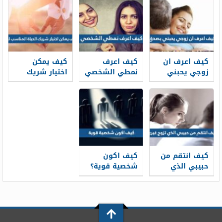
كيف اعرف ان
كيف اعرف
كيف يمكن
زوجي يحبني
نمطي الشخصي
اختيار شريك
بصدق
الحياة المناسب
لك
كيف انتقم من
كيف اكون
حبيبي الذي
شخصية قوية؟
تزوج غيري
30 نصيحة لبناء
شخصية قوية