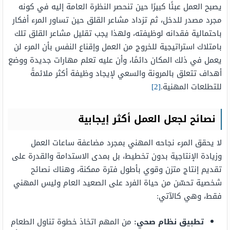
يصبح العمل عبئًا كبيرًا حين تنحصر النظرة العامة إليه في كونه
مجرد مصدر للدخل، ثم تزداد مشاعر القلق حين تساور المرء أفكار
باحتمالية فقدانه لوظيفته، ولهذا يجب تقليل مشاعر القلق تلك
بامتلاك استراتيجية للخروج من العمل وإقناع النفس بأن المرء لن
يعمل في ذلك المكان دائمًا، وأن عليه تعلم مهارات جديدة ووضع
أهداف تتعلق بالمرونة والسعي لإيجاد وظيفة أكثر ملائمةً
للتطلعات المهنية.
[2]
نصائح لجعل العمل أكثر إيجابية
لا يحقق المرء نجاحه المهني بمجرد مضاعفة ساعات العمل
وزيادة الإنتاجية بدون تخطيط، بل بمدى الاستدامة والقدرة على
تقديم إنتاج متزن وقوي بأطول فترة ممكنة، وهناك نصائح
شخصية تحسّن من حياة الفرد على الصعيد العام وليس المهني
فقط، وهي كالآتي:
تطبيق نظام صحي:
من المهم اتخاذ خطوة تناول الطعام