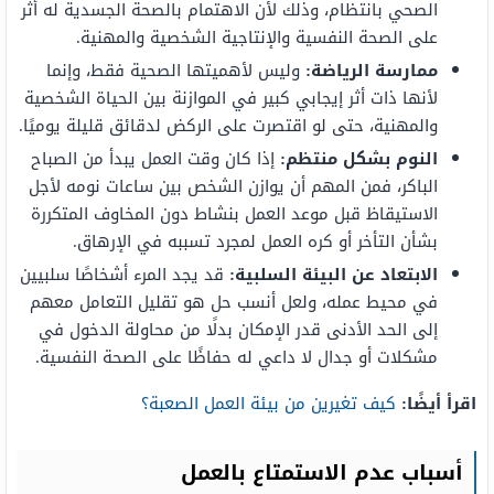
الصحي بانتظام، وذلك لأن الاهتمام بالصحة الجسدية له أثر
على الصحة النفسية والإنتاجية الشخصية والمهنية.
ممارسة الرياضة:
وليس لأهميتها الصحية فقط، وإنما
لأنها ذات أثر إيجابي كبير في الموازنة بين الحياة الشخصية
والمهنية، حتى لو اقتصرت على الركض لدقائق قليلة يوميًا.
النوم بشكل منتظم:
إذا كان وقت العمل يبدأ من الصباح
الباكر، فمن المهم أن يوازن الشخص بين ساعات نومه لأجل
الاستيقاظ قبل موعد العمل بنشاط دون المخاوف المتكررة
بشأن التأخر أو كره العمل لمجرد تسببه في الإرهاق.
الابتعاد عن البيئة السلبية:
قد يجد المرء أشخاصًا سلبيين
في محيط عمله، ولعل أنسب حل هو تقليل التعامل معهم
إلى الحد الأدنى قدر الإمكان بدلًا من محاولة الدخول في
مشكلات أو جدال لا داعي له حفاظًا على الصحة النفسية.
اقرأ أيضًا:
كيف تغيرين من بيئة العمل الصعبة؟
أسباب عدم الاستمتاع بالعمل