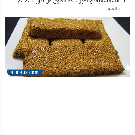
السمسمية:
وتتكون هذه الحلوى من بذور السمسم
والعسل.