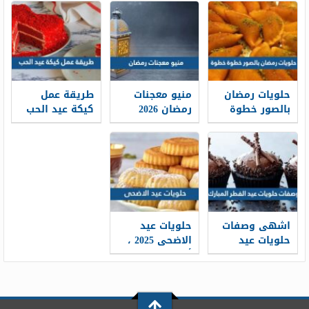
الاضحى على
الحجز والطلب
كيكه عيد الفطر
شكل خروف
2026
المبارك
حلويات رمضان
منيو معجنات
طريقة عمل
بالصور خطوة
رمضان 2026
كيكة عيد الحب
خطوة 2026
مكتوبة ل 30
2026 خطوة
يوم
بخطوة
اشهى وصفات
حلويات عيد
حلويات عيد
الاضحى 2025 ،
الفطر المبارك
أحدث وصفات
2026 / 1447
وأفكار حلويات
العيد