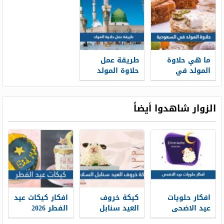
ما هي حلاوة
طريقة عمل
المولد في
حلاوة المولد
السعودية
في المنزل
بالخطوات
الزوار شاهدوا أيضاً
افكار حلويات
كيكة خروف
افكار كيكات عيد
عيد الاضحى
العيد سنابل
الفطر 2026
2026 حلويات عيد
السلام ، طريقة
طريقة تحضير