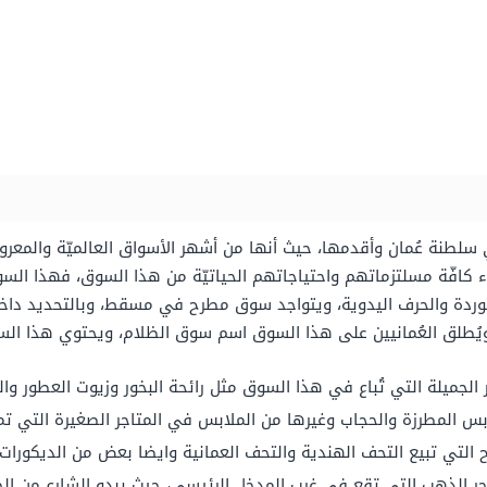
لطنة عُمان وأقدمها، حيث أنها من أشهر الأسواق العالميّة والمعرو
شراء كافّة مسلتزماتهم واحتياجاتهم الحياتيّة من هذا السوق، فهذا ا
وردة والحرف اليدوية، ويتواجد سوق مطرح في مسقط، وبالتحديد داخ
ويُطلق العُمانيين على هذا السوق اسم سوق الظلام، ويحتوي هذا الس
لجميلة التي تُباع في هذا السوق مثل رائحة البخور وزيوت العطور والع
س المطرزة والحجاب وغيرها من الملابس في المتاجر الصغيرة التي تم
تي تبيع التحف الهندية والتحف العمانية وايضا بعض من الديكورات 
الذهب التي تقع في غرب المدخل الرئيسي، حيث يبدو الشارع من الخا