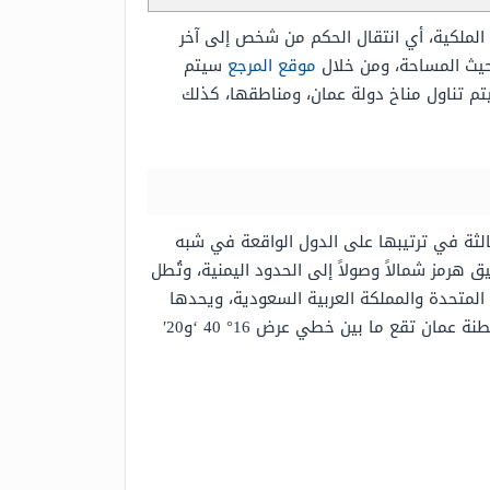
م الملكية، أي انتقال الحكم من شخص إلى آخر
ن حيث المساحة، ومن خلال
موقع المرجع
سيتم
تم تناول مناخ دولة عمان، ومناطقها، كذلك
ة الواقعة غرب آسيا، والتي تُشكّل مساحتها البالغة حوالي 309.500 كم² المساحة الثالثة في ترتيبها على الدول الواقعة في شبه
ق هرمز شمالاً وصولاً إلى الحدود اليمنية، وتُطل
ة المتحدة والمملكة العربية السعودية، ويحدها
من جهة الجنوب اليمن، فيما يحدها من جهة الشمال مضيق هرمز، بينما من جهة الشرق بحر العرب، بالإضافة إلى أن سلطنة عمان تقع ما بين خطي عرض 16° 40 ‘و20′