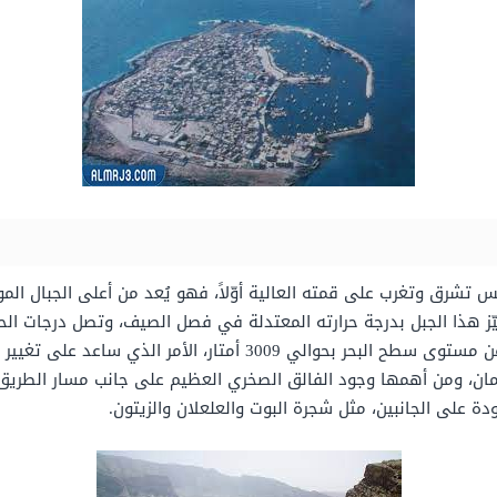
س تشرق وتغرب على قمته العالية أوّلاً، فهو يُعد من أعلى الجبال الم
يتميّز هذا الجبل بدرجة حرارته المعتدلة في فصل الصيف، وتصل درجات 
كما تتساقط الثلوج عليها، ويرتفع جبل الشمس عن مستوى سطح البحر بحو
مان، ومن أهمها وجود الفالق الصخري العظيم على جانب مسار الطريق ع
دة على الجانبين، مثل شجرة البوت والعلعلان والزيتون.