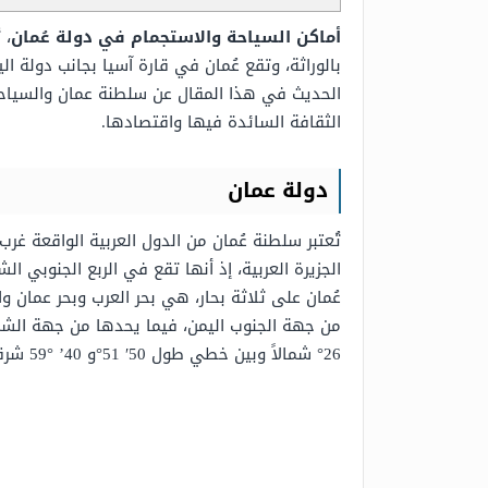
أماكن السياحة والاستجمام في دولة عُمان
، 
بالوراثة، وتقع عُمان في قارة آسيا بجانب دولة ا
الحديث في هذا المقال عن سلطنة عمان والسياحة 
الثقافة السائدة فيها واقتصادها.
دولة عمان
الجزيرة العربية، إذ أنها تقع في الربع الجنوبي ا
عُمان على ثلاثة بحار، هي بحر العرب وبحر عمان وا
26° شمالاً وبين خطي طول 50′ 51°و 40’ °59 شرقاً، ويسود نظام الحكم في سلطنة عمان نظام الملكية المُطلقة.