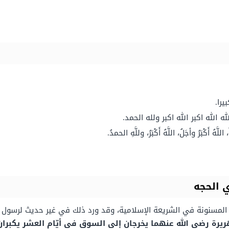
يرا.
لله الله اكبر الله اكبر ولله الحمد.
اللَّهُ أَكْبَرُ وأجَلُ، اللَّهُ أَكْبَرُ، وللَّهِ الحمدُ.
 الحجه
ر المسنونة في الشريعة الإسلامية، وقد ورد ذلك في غير حديث لرسول 
ريرة رضي الله عنهما يخرجان إلى السوق في أيّام العشر يكبران 