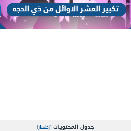
جدول المحتويات
[
إظهار
]