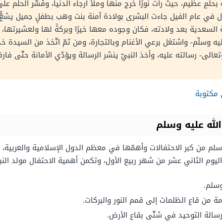
حلمٍ عظيم، حيث رأت نورًا خرج منها وملأ أرجاء الدنيا، وفُسِّر الحلم ع
 في عام الفيل جاءت البشرى بولادة آمنة بنت وهب بطفلٍ جميل يشعُّ وج
لسعدية بعد ولادته، فكان وجوده معها خيرًا وبركةً لها ولعشيرتها، فزا
ليه وسلّم- واشتغل برعي الأغنام وبالتجارة، ومن ثمّ اتّخذ من السيدة خ
تعالى- رسالته عليه، وأخذ النبيّ ينشر الرسالة ويؤدّي الأمانة حتّى فا
 مكتوبة
لله عليه وسلم
وسلم من كبر الاحتفالات وأهمّها في معظم الدول الإسلامية والعربية
اليوم الثاني عشر من شهر ربيع الأول، وتكمن أهمية الاحتفال مولد الن
وسلم.
ة من قاع الظلمات إلى قمم النور والبركات.
رسالة التوحيد في شتّى بقاع الأرض.