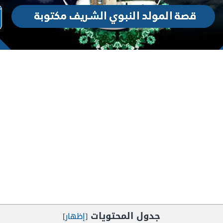
جدول المحتويات
[
إظهار
]