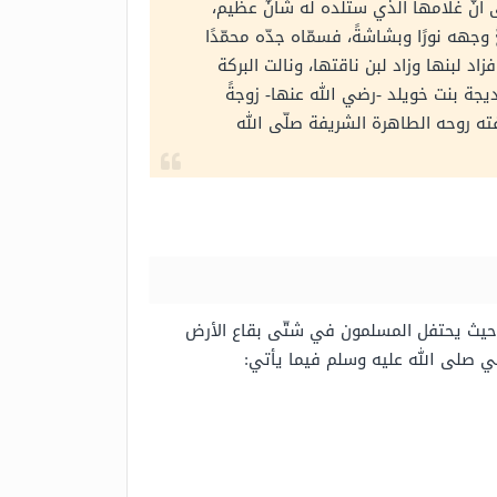
لى أنّ غلامها الذي ستلده له شأنٌ عظيم،
هه نورًا وبشاشةً، فسمّاه جدّه محمّدًا
د لبنها وزاد لبن ناقتها، ونالت البركة
ديجة بنت خويلد -رضي الله عنها- زوجةً
رفته روحه الطاهرة الشريفة صلّى الله
، حيث يحتفل المسلمون في شتّى بقاع الأرض
بي صلى الله عليه وسلم فيما يأتي: