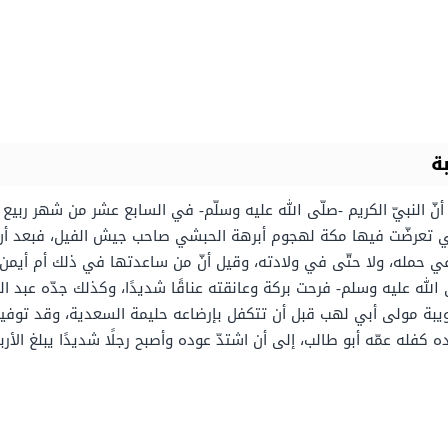
ة
ّ النبيّ الكريم -صلّى الله عليه وسلّم- في السابع عشر من شهر ربيع 
سنة التي تعرضّت فيها مكة لهجوم أبرهة الحبشي صاحب جيش الفيل، فبعد 
في حمله، ولا حتّى في ولادته، وقيل أنّ من ساعدتها في ذلك أم أيمن
ى الله عليه وسلم- فرحت بركة وعانقته عناقًا شديدًا، وكذلك جدّه عبد ا
يبة مولى أبي لهب قبل أن تتكفل بإرضاعه حليمة السعدية، وقد توفيت
كفله عمّه أبو طالب، إلى أن اشتدّ عوده وأصبح رجلًا شديدًا يبلغ الأرب