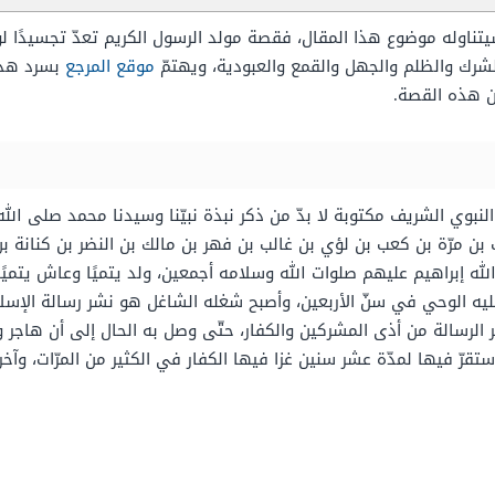
تناوله موضوع هذا المقال، فقصة مولد الرسول الكريم تعدّ تجسيدًا لو
شرك والظلم والجهل والقمع والعبودية، ويهتمّ
موقع المرجع
بسرد هذه
ن هذه القصة.
وي الشريف مكتوبة لا بدّ من ذكر نبذة نبيّنا وسيدنا محمد صلى الله
مرّة بن كعب بن لؤي بن غالب بن فهر بن مالك بن النضر بن كنانة بن 
الله إبراهيم عليهم صلوات الله وسلامه أجمعين، ولد يتميًا وعاش يتميً
ليه الوحي في سنّ الأربعين، وأصبح شغله الشاغل هو نشر رسالة الإسلا
 الرسالة من أذى المشركين والكفار، حتّى وصل به الحال إلى أن هاجر
قرّ فيها لمدّة عشر سنين غزا فيها الكفار في الكثير من المرّات، وآخر