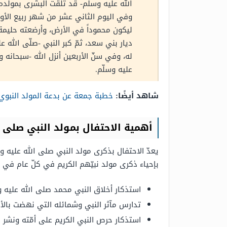
الله عليه وسلّم- قد تلقت البشرى بمولده ب
وفي اليوم الثاني عشر من شهر ربيع الأول
ليكون محموداً في الأرض، وأرضعته حليمة ا
ديار بني سعد، ثمّ كبر النبي -صلّى الله ع
له، وفي سنّ الأربعين أنزل الله -سبحانه و
عليه وسلّم.
شاهد أيضًا:
خطبة جمعة عن بدعة المولد النبوي
أهمية الاحتفال بمولد النبي صلى ا
يعدّ الاحتفال بذكرى مولد النبي صلى الله عليه 
بإحياء ذكرى مولد نبيّهم الكريم في كلّ عام في 
استذكار أخلاق النبي محمد صلى الله عليه 
تدارس مآثر النبي وشمائله التي نهضت بالأم
استذكار حرص النبي الكريم على أمّته ونشر 