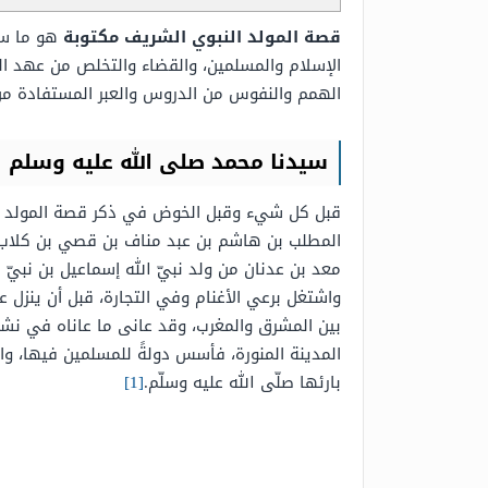
قصة المولد النبوي الشريف مكتوبة
هو ما سي
الإسلام والمسلمين، والقضاء والتخلص من عهد ال
الهمم والنفوس من الدروس والعبر المستفادة م
سيدنا محمد صلى الله عليه وسلم
قبل كل شيء وقبل الخوض في ذكر قصة المولد النب
المطلب بن هاشم بن عبد مناف بن قصي بن كلاب بن 
معد بن عدنان من ولد نبيّ الله إسماعيل بن نبيّ 
واشتغل برعي الأغنام وفي التجارة، قبل أن ينزل ع
بين المشرق والمغرب، وقد عانى ما عاناه في نشر
المدينة المنورة، فأسس دولةً للمسلمين فيها، واست
بارئها صلّى الله عليه وسلّم.
[1]