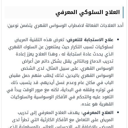
العلاج السلوكي المعرفي
أحد العلاجات الفعالة لاضطراب الوسواس القهري يتضمن نوعين:
علاج الاستجابة للتعرض:
تعرض هذه التقنية المريض
لسلوكيات تسبب التكرار حيث يمتنعون عن السلوك القهري
الذي يحدث عادة استجابة له ، وهذا العلاج يعزز إعادة
تدريب الدماغ وبالتالي يقلل بشكل دائم من أعراض
الوسواس القهري، على سبيل المثال، لدى الشخص
الوسواس القهري باليدين، لذلك يُطلب منهم حمل مقبض
الباب في مكان عام وعدم غسل أيديهم، قد يتسبب ذلك
في توتره وقلقه في البداية، لكنه مع مرور الوقت يبدأ في
التعود عليه والتحكم في الأفكار الوسواسية والسلوكيات
القهرية هو عنده.
العلاج المعرفي:
يهدف العلاج المعرفي إلى تدريب
المريض على التعامل مع الأفكار الكارثية التي تطرأ لدى
المريض، بالإضافة إلى الإحساس العالي بالمسؤولية الذي