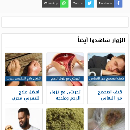
WhatsApp
Twitter
Facebook
الزوار شاهدوا أيضاً
كيف اصحصح
تجربتي مع نزول
افضل علاج
من النعاس
الرحم وعلاجه
للنقرس مجرب
بالاعشاب
2026 وأهم
أعراض الإصابة
بمرض النقرس