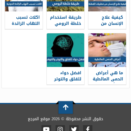
كيفية علاج
طريقة استخدام
اكلات تسبب
الإنسان من
خلطة الرومي
التهاب الزائدة
فطريات القطط
لعلاج العين
الدودية
والحسد
بالتفصيل
ما هي أعراض
افضل دواء
الحمى المالطية
للقلق والتوتر
وما أسبابها
والخوف مجرب
وطرق علاجها
والوقاية من
حدوثها
حقوق النشر محفوظة © 2026 موقع المرجع