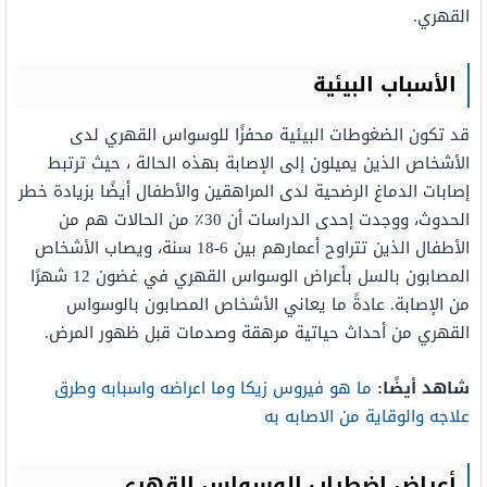
القهري.
الأسباب البيئية
قد تكون الضغوطات البيئية محفزًا للوسواس القهري لدى
الأشخاص الذين يميلون إلى الإصابة بهذه الحالة ، حيث ترتبط
إصابات الدماغ الرضحية لدى المراهقين والأطفال أيضًا بزيادة خطر
الحدوث، ووجدت إحدى الدراسات أن 30٪ من الحالات هم من
الأطفال الذين تتراوح أعمارهم بين 6-18 سنة، ويصاب الأشخاص
المصابون بالسل بأعراض الوسواس القهري في غضون 12 شهرًا
من الإصابة. عادةً ما يعاني الأشخاص المصابون بالوسواس
القهري من أحداث حياتية مرهقة وصدمات قبل ظهور المرض.
شاهد أيضًا:
ما هو فيروس زيكا وما اعراضه واسبابه وطرق
علاجه والوقاية من الاصابه به
أعراض اضطراب الوسواس القهري