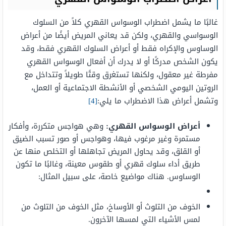
غالبًا ما يشمل اضطراب الوسواس القهري كلاً من السلوك
الوسواسي والقهري، ولكن قد يعاني المريض أيضًا من أعراض
الوساوس والإكراه فقط أو أعراض السلوك القهري فقط، وقد
يكون الشخص مدركًا أو لا يدرك أن أفعال الوسواس القهري
مفرطة غير معقول، ولكنها تستغرق وقتًا طويلاً وتتداخل مع
الروتين اليومي الشخصي أو الأنشطة الاجتماعية أو العمل،
وتشمل أعراض هذا الاضطراب ما يلي:
[4]
أعراض الوسواس القهري:
وهي هواجس متكررة، وأفكار
مستمرة وغير مرغوب فيها، وهواجس أو صور تسبب الضيق
أو القلق، وقد يحاول المريض تجاهلها أو التخلص منها عن
طريق أداء سلوك قهري أو طقوس معينة، وغالبًا ما تكون
الوساوس. هناك مواضيع خاصة، على سبيل المثال:
الخوف من التلوث أو الأوساخ، مثل الخوف من التلوث من
لمس الأشياء التي لمسها الآخرون.