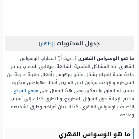
جدول المحتويات
[
إظهار
]
ما هو الوسواس القهري
؟، حيث أنّ اضطراب الوسواس
القهري احد المشاكل النفسية الشائعة، ويعاني المصاب به من
حاجة ملحة للقيام بشكل متكرر وبهوس بأفعال معينة خارجة عن
السيطرة والإرادة، ويكون لدى المريض أفكار وهواجس متكررة
تسبب له القلق والتفكير، وفي هذا المقال على
موقع المرجع
ستتم الإجابة حول السؤال المطروح، والتطرق كذلك إلى أسباب
الإصابة بالوسواس القهري، كذلك بيان أعراضه وطرق تشخيصه
وعلاجه.
ما هو الوسواس القهري