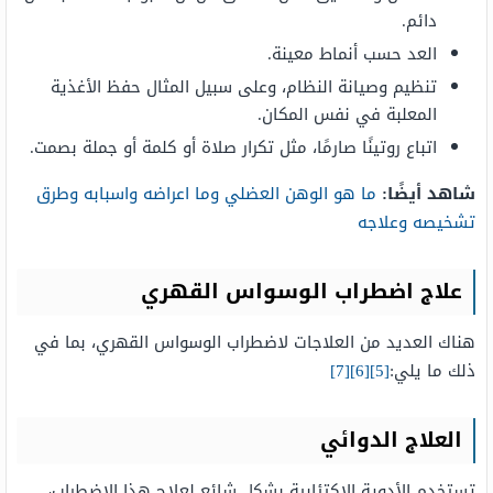
دائم.
العد حسب أنماط معينة.
تنظيم وصيانة النظام، وعلى سبيل المثال حفظ الأغذية
المعلبة في نفس المكان.
اتباع روتينًا صارمًا، مثل تكرار صلاة أو كلمة أو جملة بصمت.
شاهد أيضًا:
ما هو الوهن العضلي وما اعراضه واسبابه وطرق
تشخيصه وعلاجه
علاج اضطراب الوسواس القهري
هناك العديد من العلاجات لاضطراب الوسواس القهري، بما في
ذلك ما يلي:
[5]
[6]
[7]
العلاج الدوائي
تستخدم الأدوية الاكتئابية بشكل شائع لعلاج هذا الاضطراب،