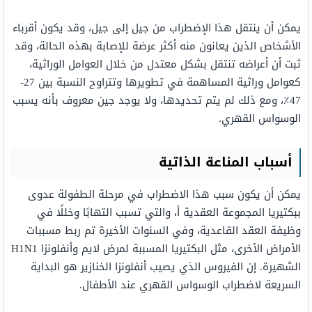
يمكن أن ينتقل هذا الإضطراب من جيل إلى جيل، وقد يكون أقرباء
الأشخاص الذين يعانون منه أكثر عرضة للإصابة بهذه الحالة، وقد
ثبت أن أعراضه تنتقل بشكل معتدل من خلال العوامل الوراثية،
كعوامل وراثية المساهمة في تطويرها وتتراوح النسبة بين 27-
47٪، ومع ذلك لم يتم تحديدها، ولا يوجد جين معروف بأنه يسبب
الوسواس القهري.
أسباب المناعة الذاتية
يمكن أن يكون سبب هذا الاضطراب في مرحلة الطفولة عدوى
ببكتيريا المجموعة العقدية أ، والتي تسبب التهابًا وخللًا في
وظيفة العقد القاعدية، وفي السنوات الأخيرة تم ربط مسببات
الأمراض الأخرى، مثل البكتيريا المسببة لمرض لايم وأنفلونزا H1N1
الشهيرة. إن الفيروس الذي يصيب أنفلونزا الخنازير هو البداية
السريعة لاضطراب الوسواس القهري عند الأطفال.