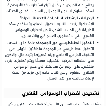
يعاني منه المريض من خلال اتباع استجابات فعالة وصحية
لهذه السلوكيات دون اللجوء إلى السلوك القهري المعتاد.
الإجراءات الإشعاعية للجراحة العصبية:
الجراحة
الإشعاعية يتبعها التنبيه العميق للدماغ، وتستخدم هذه
الطريقة في الحالات الشديدة من اضطراب الوسواس
القهري التي لا تستجيب للعلاج في وقت سابق.
التحفيز المغناطيسي عبر الجمجمة:
عادة ما يستهدف
التحفيز المغناطيسي عبر الجمجمة منطقتين: الأولى هي
التلفيف الحزامي الأمامي ويتم تحفيزها بتردد عالٍ، والأخرى
هي المنطقة الحركية التكميلية مسبقًا ويتم تحفيزها بتردد
منخفض؛ على الرغم من فعاليتها في علاج الوسواس
القهري المقاوم، ولكن هناك حاجة إلى مزيد من البحث
لإثبات فعاليته في هذا المجال.
تشخيص اضطراب الوسواس القهري
وفقًا لجمعية الطب النفسي الأمريكية؛ هناك عدة معايير يمكن