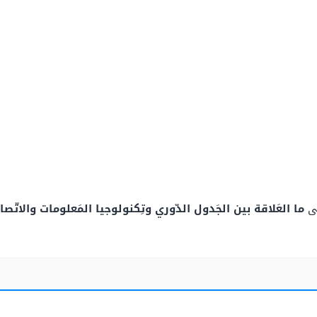
لى
ما العَلاقة بين الجَدول الدّوري وتِكنولوجيا المَعلومات والاتّصا