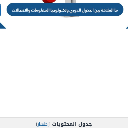
جدول المحتويات
[
إظهار
]