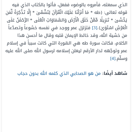
الذي سمعته، فأمروه بالوضوء ففعل، فأتوا بالكتاب الذي فيه
قوله تعالى: {طه * مَا أَنزَلْنَا عَلَيْكَ الْقُرْآنَ لِتَشْقَىٰ * إِلَّا تَذْكِرَةً لِّمَن
يَخْشَىٰ * تَنزِيلًا مِّمَّنْ خَلَقَ الْأَرْضَ وَالسَّمَاوَاتِ الْعُلَى * الرَّحْمَٰنُ عَلَى
الْعَرْشِ اسْتَوَىٰ}.
[3]
فتزلزل عمر ووجد في نفسه خشوعاً وتصدّعاً
من خشية الله، وقد خالط الإيمان قلبه وقال ما أحسن هذا
الكلام، فكانت سورة طه هي السّورة التي كانت سبباً في إسلام
عمر وتوجّهه لدار الأرقم ليعلن إسلامه لرسول الله صلى الله عليه
وسلّم.
[4]
شاهد أيضًا:
من هو الصحابي الذي كلمه الله بدون حجاب