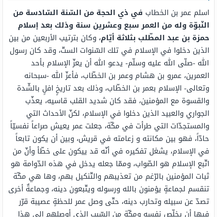
اسلم عمر بن الخطاب
في ذي الحجة من السّنة السّادسة من
النّبوّة وله من العمر سبع وعشرين سنة وذلك بعد إسلام
حمزة بن عبد المطّلب بثلاثة أيّام
، وكان بترتيب الأربعين من بين
الذين دخلوا في الإسلام في تلك السّنوات الستّ، وقد كان رسول
الله -صلّى الله عليه وسلّم- يدعو الله أن يعزّ الإسلام بأحد
العمرين، عمرو بن هشام وعمر بن الخطّاب، فأعزّ الله -سبحانه
وتعالى- الإسلام بعمر بن الخطّاب، وذلك بعد تاريخٍ افلٍ بالشّدة
والقسوة مع المؤمنين، فقد كان شديد القلب قاسيه، يعذّب
الجواري والعبيد الذين دخلوا في الإسلام، لكنّ الأحداث التي
والمستجدّات التي طرأت في مكّة، جعلت عمر يعيش صراعاً نفسيّاً
حادّاً، فهو بين مكانته و زعامته في قريش، وبين أن يكون تابعاً
في الإسلام، يشغل تفكيره في أنّه قد ييكون على خطّأ وأنّ من
اتّبع الإسلام هو الصّواب، وممّا جعله يدخل في هذه الدّوامة هو
ثبات المؤمنين بالرّغم من تعذيبهم والتّنكيل بهم، وها هي مكّة
تنقسم لجماعةٍ يؤمنون بالله ورسوله ويتّبعون دينه، وجماعةٌ أخرى
تصدّ عن سبيله وتحارب دينه، حتّى وصل عمر للحظةٍ عصيبة قرّر
فيها أن يخلّص نفسه ومكّة من السّبب الذي أوصلهم إلى هذا