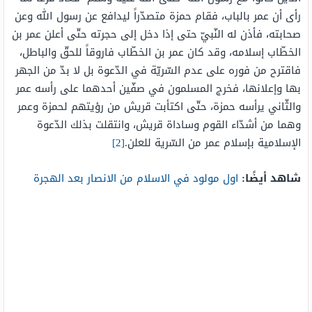
رأى أن عمر بالباب، فقام حمزة متصدّراً ليدافع عن رسول الله وعن
صحابته، فأذن له النّبيّ حتى إذا دخل إلى حجرته حتّى أعلن عمر بن
الخطّاب إسلامه، وقد كان عمر بن الخطّاب فاروقاً للحقّ والباطل،
فاقترح من فوره على عدم السّريّة في الدّعوة بل لا بدّ من الجهر
بها وإعلانها، فخرج المسلمون في صفّين أحدهما على رأسه عمر
والثّاني يرأسه حمزة، حتّى اكتأبت قريش من رؤيتهم لحمزة وعمر
وهما من أشدّاء القوم وساداة قريش، وانتقلت بذلك الدّعوة
الإسلامية بإسلام عمر من السّرية للعلن.
[2]
شاهد أيضًا:
اول مولود في الاسلام من الانصار بعد الهجرة