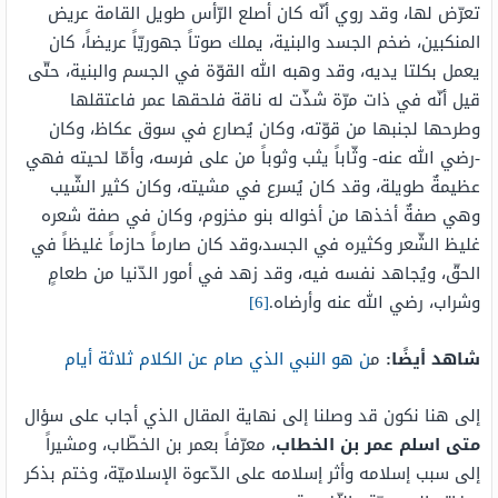
تعرّض لها، وقد روي أنّه كان أصلع الرّأس طويل القامة عريض
المنكبين، ضخم الجسد والبنية، يملك صوتاً جهوريّاً عريضاً، كان
يعمل بكلتا يديه، وقد وهبه الله القوّة في الجسم والبنية، حتّى
قيل أنّه في ذات مرّة شذّت له ناقة فلحقها عمر فاعتقلها
وطرحها لجنبها من قوّته، وكان يُصارع في سوق عكاظ، وكان
-رضي الله عنه- وثّاباً يثب وثوباً من على فرسه، وأمّا لحيته فهي
عظيمةٌ طويلة، وقد كان يُسرع في مشيته، وكان كثير الشّيب
وهي صفةٌ أخذها من أخواله بنو مخزوم، وكان في صفة شعره
غليظ الشّعر وكثيره في الجسد،وقد كان صارماً حازماً غليظاً في
الحقّ، ويُجاهد نفسه فيه، وقد زهد في أمور الدّنيا من طعامٍ
وشراب، رضي الله عنه وأرضاه.
[6]
شاهد أيضًا:
م
ن هو النبي الذي صام عن الكلام ثلاثة أيام
إلى هنا نكون قد وصلنا إلى نهاية المقال الذي أجاب على سؤال
متى اسلم عمر بن الخطاب
، معرّفاً بعمر بن الخطّاب، ومشيراً
إلى سبب إسلامه وأثر إسلامه على الدّعوة الإسلاميّة، وختم بذكر