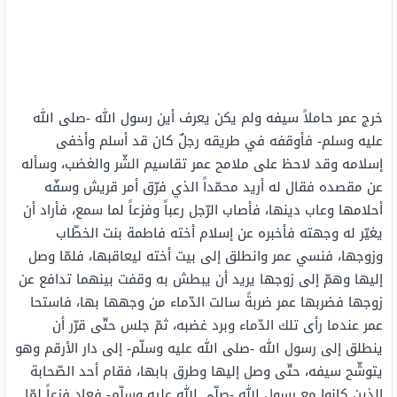
خرج عمر حاملاً سيفه ولم يكن يعرف أين رسول الله -صلى الله
عليه وسلم- فأوقفه في طريقه رجلٌ كان قد أسلم وأخفى
إسلامه وقد لاحظ على ملامح عمر تقاسيم الشّر والغضب، وسأله
عن مقصده فقال له أريد محمّداً الذي فرّق أمر قريش وسفّه
أحلامها وعاب دينها، فأصاب الرّجل رعباً وفزعاً لما سمع، فأراد أن
يغيّر له وجهته فأخبره عن إسلام أخته فاطمة بنت الخطّاب
وزوجها، فنسي عمر وانطلق إلى بيت أخته ليعاقبها، فلمّا وصل
إليها وهمّ إلى زوجها يريد أن يبطش به وقفت بينهما تدافع عن
زوجها فضربها عمر ضربةً سالت الدّماء من وجهها بها، فاستحا
عمر عندما رأى تلك الدّماء وبرد غضبه، ثمّ جلس حتّى قرّر أن
ينطلق إلى رسول الله -صلى الله عليه وسلّم- إلى دار الأرقم وهو
يتوشّح سيفه، حتّى وصل إليها وطرق بابها، فقام أحد الصّحابة
الذين كانوا مع رسول الله -صلّى الله عليه وسلّم- فعاد فزعاً لمّا