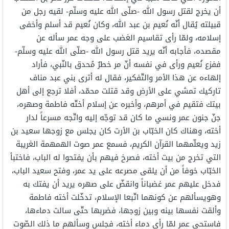
أن يخرج لقتل رسول الله -صلّى الله عليه وسلّم- لقيه رجل من
قبيلته يُقال أنّه نُعيم بن عبد الله، وكان نُعيم قد أسلم وأخفى
إسلامه، ولمّا رأى تقاسيم الغضب على وجه عمر سأله عن
مقصده، فأجابه أنّه يريد قتل رسول الله -صلّى الله عليه وسلّم-
ففزع نُعيم ورأى في نفسه أنّ مر خطرٌ مُحدق بالنّبي، فأراد
إلهاءه عن هذا الأمر والتّفكير، فقال له أترى بني عبد مناف
تاركيك تمشي على الأرض وقد قتلت محمّد، أفلا ترجع إلى أهل
بيتك فتقيم في أمرهم، وأخبره عن إسلام أختّه فاطمة وصهره،
جنّ جنون عمر ونسي ما كان قد توجّه إليه واتّجه مسرعاً لدار
أخته، وهناك كان الخبّاب بن الأرت كان يجلس مع زوجها سعيد بن
زيد ويعلّمهما القرآن الكريم، فسمع عمر صوت الهمهمة الغريبة
التي تخرج من بيت أخته، فصرخ فيهم بأن يفتحوا له الباب، فاختبأ
الخبّاب خوفاً من أن يلقى مصرعه على يد عمر، وفتح سعيد الباب،
فدخل عليهم عمر غضباناً وانقضّ على صهره يريد أن يفتك به
وهويسألهم عن كونهما اتّبعا الإسلام، تدخّلت أخته فاطمة
وألقت نفسها بينه وبين زوجها، فضربها حتّى سالت دماءها،
فاستحى عمر لمّا رأى دماء أخته، فجلس وسألهم ما ذلك الصّوت