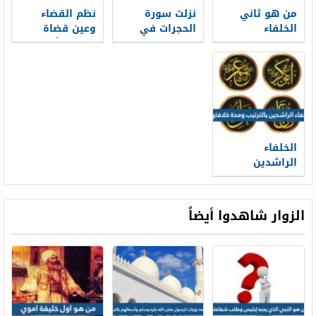
من هو ثاني
نزلت سورة
نظم القضاء
الخلفاء
الحجرات في
وعين قضاة
الراشدين
الصحابيين من
لبعض الأقاليم
هم
مستقلين عن
الولاة الخليفة
الخلفاء
الراشدين
بالترتيب ومدة
خلافتهم pdf
الزوار شاهدوا أيضاً