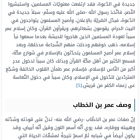
جديدة في الدّعوة، فقد ارتفعت معنويّات المسلمين، واستبشروا
النّصر، فاتّخذ رسول الله -صلى الله عليه وسلّم- سبلاً جديدة في
الدّعوة، فبدّل السّريّة بالإعلان، وأصبح المسلمون يتواجدون في
البيت الحرام، يقومون بشعائرهم، ويقرأون القرآن، وكان إسلام عمر
سبباً لعودة المسلمين الذين هاجروا للحبشة بعدما سمعوا نبأ
إسلامه، ذهب خوفهم ودخلت منهم الشّجاعة مدخلها، وبعد
إسلام عمر أصبح المسلمون يتحدّثون بالإسلام في شوارع مكّة،
فسمع الكثير من أهل مكّة القرآن وبذلك كان سبباً لدخول عددٍ
أكبر من النّاس للإسلام، فإسلام عمر طمأن القلوب الخائفة وشجّع
المتردّدين للدّخول في الإسلام، وكان سبباً في دخول التّعاسة
عى زعماء الكفر من قريش.
[5]
وصف عمر بن الخطاب
إنّ صفات عمر بن الخطّاب -رضي الله عنه- تدلّ على قوذته وشدّته
وهيبته ووقاره، فقد روي أنّه أسمر اللون وقيل أنّه أبيض، وقد
يكون أبيضاً في شبابه ثمّ اسمرّ نتيجةً لمشقّات الحياة التي