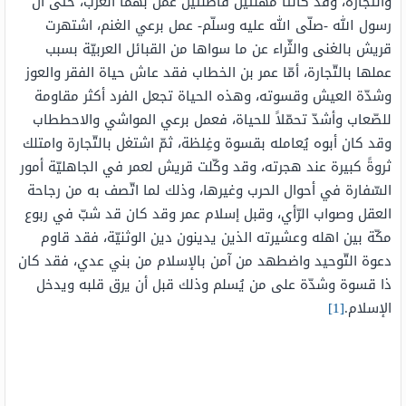
والتّجارة، وقد كانتا مهنتين فاضلتين عمل بهما العرب، حتّى أنّ
رسول الله -صلّى الله عليه وسلّم- عمل برعي الغنم، اشتهرت
قريش بالغنى والثّراء عن ما سواها من القبائل العربيّة بسبب
عملها بالتّجارة، أمّا عمر بن الخطاب فقد عاش حياة الفقر والعوز
وشدّة العيش وقسوته، وهذه الحياة تجعل الفرد أكثر مقاومة
للصّعاب وأشدّ تحمّلاً للحياة، فعمل برعي المواشي والاحططاب
وقد كان أبوه يُعامله بقسوة وغِلظة، ثمّ اشتغل بالتّجارة وامتلك
ثروةً كبيرة عند هجرته، وقد وكّلت قريش لعمر في الجاهليّة أمور
السّفارة في أحوال الحرب وغيرها، وذلك لما اتّصف به من رجاحة
العقل وصواب الرّأي، وقبل إسلام عمر وقد كان قد شبّ في ربوع
مكّة بين اهله وعشيرته الذين يدينون دين الوثنيّة، فقد قاوم
دعوة التّوحيد واضطهد من آمن بالإسلام من بني عدي، فقد كان
ذا قسوة وشدّة على من يُسلم وذلك قبل أن يرق قلبه ويدخل
الإسلام.
[1]