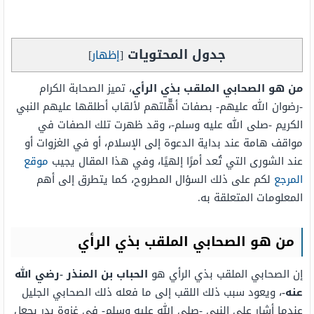
جدول المحتويات
[
إظهار
]
من هو الصحابي الملقب بذي الرأي
، تميز الصحابة الكرام
-رضوان الله عليهم- بصفات أهّّلتهم لألقاب أطلقها عليهم النبي
الكريم -صلى الله عليه وسلم-، وقد ظهرت تلك الصفات في
مواقف هامة عند بداية الدعوة إلى الإسلام، أو في الغزوات أو
عند الشورى التي تُعد أمرًا إلهيًا، وفي هذا المقال يجيب
موقع
المرجع
لكم على ذلك السؤال المطروح، كما يتطرق إلى أهم
المعلومات المتعلقة به.
من هو الصحابي الملقب بذي الرأي
إن الصحابي الملقب بذي الرأي هو
الحباب بن المنذر -رضي الله
عنه-
، ويعود سبب ذلك اللقب إلى ما فعله ذلك الصحابي الجليل
عندما أشار على النبي -صلى الله عليه وسلم- في غزوة بدر بجعل