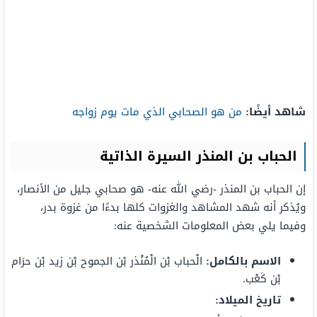
شاهد أيضًا:
من هو الصحابي الذي مات يوم زواجه
الحباب بن المنذر السيرة الذاتية
إن الحباب بن المنذر -رضي الله عنه- هو صحابي جليل من الأنصار،
ويُذكر أنه شهد المشاهد والغزوات كلها بدءًا من غزوة بدر،
وفيما يلي بعض المعلومات الشخصية عنه:
الاسم بالكامل:
الْحباب بْن الْمُنْذر بْن الجموح بْن زيد بْن حرَام
بْن كَعْب.
تاريخ الميلاد: