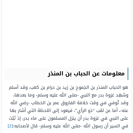
معلومات عن الحباب بن المنذر
هو الحباب المنذر بن الجَموح بن زيد بن حرام بن كعب، وقد أسلم
وشهِد غزوة بدر مع النبي -صلى الله عليه وسلم- وما بعدها،
وقد تُوفي في وقت خلافة الفاروق عمر بن الخطاب -رضي الله
عنه-، أما عن لقب “ذو الرأي”، فيعود إلى اللحظة التي أشار بها
على النبي في غزوة بدر أن ينزل المسلمون على ماء بدر، إذ ثبُت
في السير أن رسول الله -صلى الله عليه وسلم- قال لأصحابه:
[2]