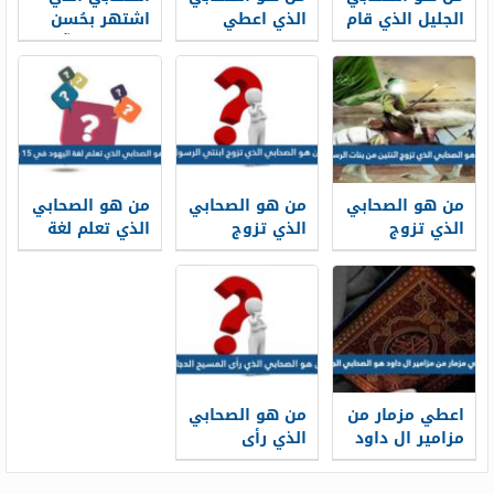
الجليل الذي قام
الذي اعطي
اشتهر بحُسن
بتشكيل كلمات
مزمار من
صوته بالقرآن
المصحف
مزامير داود
الكريم هو
الشريف
من هو الصحابي
من هو الصحابي
من هو الصحابي
الذي تزوج
الذي تزوج
الذي تعلم لغة
اثنتين من بنات
ابنتي الرسول
اليهود في 15
الرسول
يوم
اعطي مزمار من
من هو الصحابي
مزامير ال داود
الذي رأى
هو الصحابي
المسيح الدجال
الجليل
؟