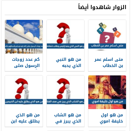
الزوار شاهدوا أيضاً
متى اسلم عمر
من هو النبي
كم عدد زوجات
بن الخطاب
الذي يحبه
الرسول صلى
إبليس وطلب
الله عليه وسلم
شفاعته
وأسمائهم
بالترتيب
من هو اول
من هو الشاب
من هو الذي
خليفة اموي
الذي يبرز في
يطلق عليه ابن
صف القتال
الذبيحين