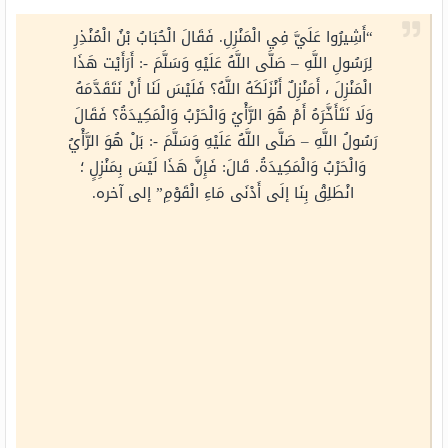
“أَشِيرُوا عَلَيَّ فِي الْمَنْزِلِ. فَقَالَ الْحُبَابُ بْنُ الْمُنْذِرِ
لِرَسُولِ اللَّهِ – صَلَّى اللَّهُ عَلَيْهِ وَسَلَّمَ -: أَرَأَيْت هَذَا
الْمَنْزِلَ ، أَمَنْزِلٌ أَنْزَلَكَهُ اللَّهُ؟ فَلَيْسَ لَنَا أَنْ نَتَقَدَّمَهُ
وَلَا نَتَأَخَّرَهُ أَمْ هُوَ الرَّأْيُ وَالْحَرْبُ وَالْمَكِيدَةُ؟ فَقَالَ
رَسُولُ اللَّهِ – صَلَّى اللَّهُ عَلَيْهِ وَسَلَّمَ -: بَلْ هُوَ الرَّأْيُ
وَالْحَرْبُ وَالْمَكِيدَةُ. قَالَ: فَإِنَّ هَذَا لَيْسَ بِمَنْزِلٍ ؛
انْطَلِقْ بِنَا إلَى أَدْنَى مَاءِ الْقَوْمِ” إلى آخره.