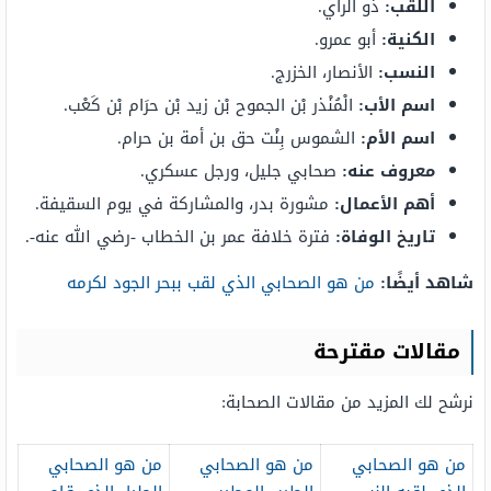
اللقب:
ذو الرأي.
الكنية:
أبو عمرو.
النسب:
الأنصار، الخزرج.
اسم الأب:
الْمُنْذر بْن الجموح بْن زيد بْن حرَام بْن كَعْب.
اسم الأم:
الشموس بِنْت حق بن أمة بن حرام.
معروف عنه:
صحابي جليل، ورجل عسكري.
أهم الأعمال:
مشورة بدر، والمشاركة في يوم السقيفة.
تاريخ الوفاة:
فترة خلافة عمر بن الخطاب -رضي الله عنه-.
شاهد أيضًا:
من هو الصحابي الذي لقب ببحر الجود لكرمه
مقالات مقترحة
نرشح لك المزيد من مقالات الصحابة:
من هو الصحابي
من هو الصحابي
من هو الصحابي