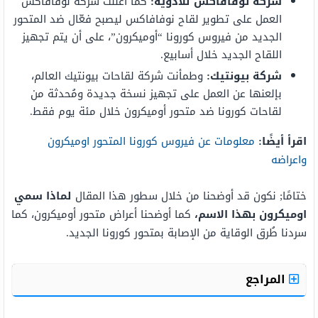
شركة نوفافاكس للأدوية:
كما أعلنت شركة نوفافاكس
العمل على تطوير لقاح نوفافاكس ليصبح فعّال ضد المتحور
الجديد من فيروس كورونا “أوميكرون”، على أن يتم تجهيز
اللقاح الجديد خلال أسابيع.
شركة بيونتيك:
وطمأنت شركة لقاحات بيونتيك العالم،
بإلعنها عن العمل على تجهيز نسخة جديدة ومُحدثة من
لقاحات كورونا ضد متحور أوميكرون خلال مئة يوم فقط.
اقرأ أيضًا:
معلومات عن فيروس كورونا المتحور اوميكرون
واعراضه
ختامًا; نكون قد أوضحنا من خلال سطور هذا المقال
لماذا سمي
اوميكرون بهذا الاسم،
كما أوضحنا أعراض متحور أوميكرون، كما
سردنا طُرق الوقاية من الإصابة بمتحور كورونا الجديد.
المراجع