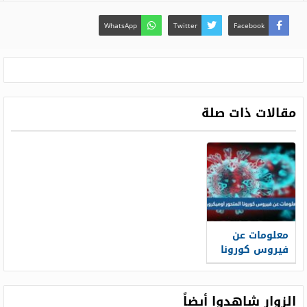
WhatsApp
Twitter
Facebook
مقالات ذات صلة
معلومات عن
فيروس كورونا
المتحور
اوميكرون
واعراضه
الزوار شاهدوا أيضاً