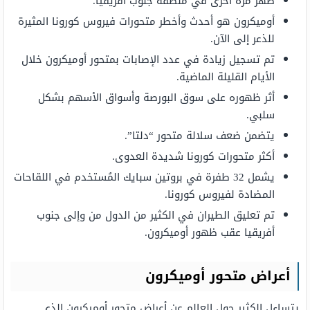
ظهر مرة أخرى في منطقة جنوب أفريقيا.
أوميكرون هو أحدث وأخطر متحورات فيروس كورونا المثيرة
للذعر إلى الآن.
تم تسجيل زيادة في عدد الإصابات بمتحور أوميكرون خلال
الأيام القليلة الماضية.
أثر ظهوره على سوق البورصة وأسواق الأسهم بشكل
سلبي.
يتضمن ضعف سلالة متحور “دلتا”.
أكثر متحورات كورونا شديدة العدوى.
يشمل 32 طفرة في بروتين سبايك المُستخدم في اللقاحات
المضادة لفيروس كورونا.
تم تعليق الطيران في الكثير من الدول من وإلى جنوب
أفريقيا عقب ظهور أوميكرون.
أعراض متحور أوميكرون
يتساءل الكثير حول العالم عن أعراض متحور أوميكرون الذي