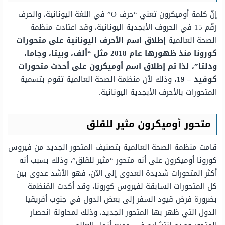
إنّ كلمة أوميكرون تعني “حرف O” في اللغة اليونانية، والحرف
رَقّم 15 في الحروف الأبجدية اليونانية، وقد اعتادت منظمة
الصحة العالمية
إطلاق اسم الأحرف اليونانية على متحورات
كورونا منذ ظهورها عام 2018 مثل “ألف، وبيتا، وجاما،
ودلتا”، لذا تم إطلاق اسم أوميكرون على أحدث متحورات
كوفيد – 19،
وذلك لأن منظمة الصحة العالمية تقوم بتسمية
المتحورات بالأحرف الأبجدية اليونانية.
متحور أوميكرون مثير للقلق
قامت منظمة الصحة العالمية بتصنيف المتحور الجديد من فيروس
كورونا أوميكرون على أنه متحور “مثير للقلق”، وذلك بسبب أنه
أكثر المتحورات شديدة العدوى إلى الآن، فهو الأشد عدوى بين
كل المتحورات السابقة لفيروس كورونا، وقد أكدت المُنظمة
بضرورة فرض قيود السفر إلى بعض الدول في جنوب أفريقيا
الدول التي ظهر بها المتحور الجديد، وذلك لمحاولة انحصار