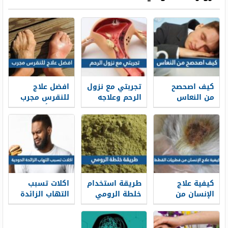
كيف اصحصح
تجربتي مع نزول
افضل علاج
من النعاس
الرحم وعلاجه
للنقرس مجرب
بالاعشاب
2026 وأهم
أعراض الإصابة
بمرض النقرس
كيفية علاج
طريقة استخدام
اكلات تسبب
الإنسان من
خلطة الرومي
التهاب الزائدة
فطريات القطط
لعلاج العين
الدودية
والحسد
بالتفصيل