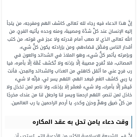
إنَّ هذا الدعاء فيه رجاء لله تعالى كاشف الهم ومفرجه، من يلجأ
إليه الإنسان عند كلِّ شدَّة ومصيبة، ومنه وحده يأتيه الفرج، من
الله تعالى الذي لا صعب أمام قدرته ولا عجز في قوته، من كتب
أقدار الناس وفصَّل قضاءهم، ومن بإرادته يكون كلُّ شيء،
وبإمرته يأتمر كلُّ شيء، وهو الملاذ في الشدائد والعون في
المصائب، فلا تُفرج مصيبة إلَّا بإذنه ولا تُكشف غُمَّة إلَّا بأمره، فيا
رب فرج عني ما أثقل كاهلي من العذاب والشدائد والمِحن، فأنت
يا ربي كاشف الغم مُبعد الهم، اللهم يسر لي، فإنَّه لا شيء
مُيسَّر إلَّا بأمرك، ولا شيء مُعسَّر إلَا بإذنك، ولا ناصر لمن تخذل ولا
خاذل لمن تنصر، اللهم ارحمنا ويسر لنا واجعل لنا من عندك مخرجًا
من كلِّ ضيق وهمٍّ وحزن وكدر، يا أرحم الراحمين يا رب العالمين.
وقت دعاء يامن تحل به عقد المكاره
إنَّ في الشريعة الإسلامية الكثير من الأدعية التي يُستحب أن