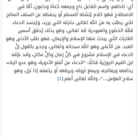
أي: ناداهم، واسم الفاعل داعٍ وجمعه دُعاة وداعون، أمَّا في
الاصطلاح فهو كلام يُنشئه المسلم أو يحفظه عن السلف الصالح
لكي يطلب به من الله تعالى حاجته التي يريد، ويُجسد الدعاء
قمَّة الخضوع والعبودية لله تعالى، وهو بذلك يُحقق أسمى
الغايات التي يبحث عنها الإسلام والإيمان، فهو طلب الأدنى وهو
العبد، من الأعلى وهو الله سبحانه وتعالى، وجدير بالقول إنَّ
الدعاء في الإسلام مشروع في كلِّ زمان وكلِّ مكان، وقد عرَّفه
ابن القيم الجوزية قائلًا: “الدعاء من أنفع الأدوية، وهو عدو البلاء،
يدافعه ويعالجه، ويمنع نزوله، ويرفعه أو يخففه إذا نزل، وهو
سلاح المؤمن…”، والله تعالى أعلم.
[1]