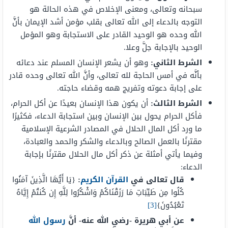
سبحانه وتعالى، ومعنى الإخلاص في هذه الحالة هو
التوجه بالدعاء إلى الله تعالى بقلب مؤمن أشد الإيمان بأنَّ
الله وحده هو الوحيد القادر على الاستجابة وهو المؤمل
الوحيد بالإجابة جلَّ وعلا.
الشرط الثاني:
وهو أن يشعر الإنسان المسلم عند دعائه
بأنَّه في أمس الحاجة لله تعالى، وأنَّ الله تعالى وحده قادر
على إجابة دعوته وتفريج همه وقضاء حاجته.
الشرط الثالث:
أن يكون هذا الإنسان بعيدًا عن أكل الحرام،
فأكل الحرام يحول بين الإنسان وبين استجابة الدعاء، فكثيرًا
ما ورد أكل المال الحلال في المصادر الشرعية الإسلامية
مقترنًا بالعمل الصالح وبالدعاء والشكر والحمد والعبادة،
وفيما يأتي أمثلة عن ذكر أكل مال الحلال مقترنًا بإجابة
الدعاء:
قال تعالى في
القرآن الكريم
:
{يَا أَيُّهَا الَّذِينَ آمَنُوا
كُلُوا مِن طَيِّبَاتِ مَا رَزَقْنَاكُمْ وَاشْكُرُوا لِلَّهِ إِن كُنتُمْ إِيَّاهُ
تَعْبُدُونَ}
[3]
عن أبي هريرة -رضي الله عنه- أنَّ
رسول الله