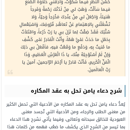
حُسْنَ النَّظَرِ فيـما شَكَوْتُ، وَأذِقْني حَلاوَةَ الصُّنْعِ
فيـما سَألْتُ،
وَهَبْ
لي مِنْ لَدُنْكَ رَحْمةً وَفَرجاً
هَنيئاً، وَاجْعَلْ لي مِنْ عِنْدِكَ مَخْرَجاً وَحِيّاً، وَلا
تَشْغَلْني بِالاِهتِمامِ عَنْ تَعاهُدِ فُرُوضِكَ، وَاسْتِعْمالِ
سُنَّتِكَ فَقَدْ ضِقْتُ لِما نَزَلَ بي يا رَبِّ ذَرْعاً، وامْتَلأتُ
بِحَمْلِ ما حَدَثَ عَليَّ هَمّاً، وأنْتَ الْقادِرُ عَلى كَشْفِ
ما مُنيتُ بِهِ، وَدَفْعِ ما وَقَعْتُ فيهِ، فاَفْعَلْ بي ذلِكَ
وَإنْ لَمْ أسْتَوْجِبْهُ مِنْكَ، يا ذَا الْعَرْشِ الْعَظيمِ، وَذَا
الْمَنِّ الْكَريمِ، فَأنْتَ قادِرٌ يا أرْحَمَ الرّاحِمينَ، آمينَ يا
رَبَّ الْعالَمينَ.
شرح دعاء يامن تحل به عقد المكاره
يُعدُّ دعاء يامن تحل به عقد المكاره من الأدعية التي تحمل الكثير
من معنى الطلب والرجاء، ومن الأدعية التي تُجسد معنى
العبودية للخالق سبحانه وتعالى، وفيما يأتي نشرح هذا الدعاء
بما تيسر من الشرح الذي يكشف ما صَعُب فهمه من كلمات هذا