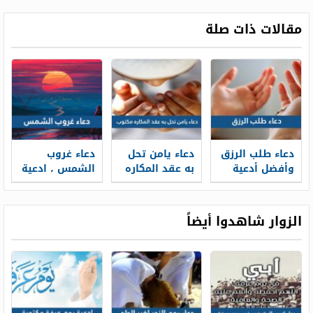
مقالات ذات صلة
دعاء طلب الرزق
دعاء يامن تحل
دعاء غروب
وأفضل أدعية
به عقد المكاره
الشمس ، ادعية
طلب الرزق من
مكتوب
الغروب الصحيحة
الله
مكتوبة
ومستجابة
الزوار شاهدوا أيضاً