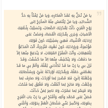
يا مَنْ تُحَلُّ بِهِ عُقَدُ الْمَكارِهِ، وَيا مَنْ يُفْثَأُ بِهِ حَدُّ
الشَّدائِدِ، وَيا مَنْ يُلْتَمَسُ مِنْهُ الَمخْرَجُ اِلى
رَوْحِ
الْفَرَجِ
، ذَلَّتْ لِقُدْرَتِكَ الصِّعابُ، وَتَسَبَّبَتْ بِلُطْفِكَ
الْأسْبابُ، وَجَرى بِقُدْرَتِكَ الْقَضاءُ، وَمَضَتْ عَلى
إرادَتِكَ الْأشْياءُ، فَهِيَ بِمَشِيَّتِكَ دُونَ قَوْلِكَ
مُؤْتَمِرَةٌ، وَبِإِرادَتِكَ دُونَ نَهْيِكَ مُنْزَجِرَةٌ، أنْتَ الْمَدْعُوُّ
لِلْمُهِمّاتِ، وأنْتَ الْمَفْزَعُ المُلِمّاتِ، لا يَنْدَفِعُ مِنْها إلاّ
ما دَفَعْتَ، وَلا يَنْكَشِفُ مِنْها اِلاّ ما كَشَفْتَ، وَقَدْ
نَزَلَ بي يا رَبِّ ما قَدْ تَكأَّدَني ثِقْلُهُ، وَألَمَّ بي ما قَدْ
بَهَظَني حَمْلُهُ، وَبِقُدْرَتِكَ اَوْرَدْتَهُ عَلَيَّ، وَبِسُلْطانِكَ
وَجَّهْتَهُ إلَيَّ، فَلا مُصْدِرَ لِما أوْرَدْتَ، وَلا صارِفَ لِما
وَجَّهْتَ، وَلا فاتِحَ لِما أغْلَقْتَ، وَلا مُغْلِقَ لِما فَتَحْتَ،
وَلا مُيَسِّرَ لِما عَسَّرْتَ، وَلا ناصِرَ لِمَنْ خَذَلْتَ،
فَصَلِّ
عَلى مُحَمَّد وآلِهِ، وَاْفْتَحْ لي يا رَبِّ بابَ
الْفَرَجِ
بِطَولِكَ، وَاكْسِرْ عَنّي سُلْطانَ الْهَمِّ بِحَوْلِكَ، وَأنلْني