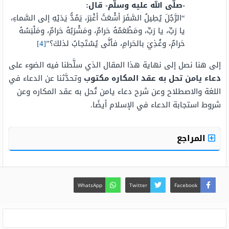
-صلَّى الله عليه وسلَّم- قال:
“
الرَّجُلَ
يُطِيلُ
السَّفَرَ
أشْعَثَ
أغْبَرَ
،
يَمُدُّ
يَدَيْهِ
إلى السَّماءِ،
يا رَبِّ، يا رَبِّ، ومَطْعَمُهُ حَرامٌ، ومَشْرَبُهُ حَرامٌ، ومَلْبَسُهُ
حَرامٌ، وغُذِيَ بالحَرامِ، فأنَّى يُسْتَجابُ لذلكَ؟”
[4]
إلى هنا نصل إلى نهاية هذا المقال الذي سلَّطنا فيه الضوء على
دعاء يامن تحل به عقد المكاره مكتوب
وتحدَّثنا عن الدعاء في
اللغة والاصطلاح وعن شرح دعاء يامن تُحل به عقد المكاره وعن
شروط استجابة الدعاء في الإسلام أيضًا.
المراجع
WhatsApp
Twitter
Facebook