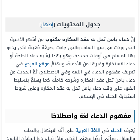
جدول المحتويات
[
إظهار
]
إنَّ
دعاء يامن تحل به عقد المكاره مكتوب
من أشهر الأدعية
التي وردت في سير السلف والتي جاءت بصيغة مُعينة لكي يدعو
بها المسلم في أوقات محددة، وهو بهذا يُشبه دعاء الحاجة أو
دعاء الاستخارة وغيرها من الأدعية، ويهتمُّ
موقع المرجع
في
تعريف مفهوم الدعاء في اللغة وفي الاصطلاح، ثمَّ الحديث عن
دعاء يامن تحل عقد المكاره وشرحه كاملًا، كما يهتمُّ بتسليط
الضوء على وقت دعاء يامن تحل به عقد المكاره وعلى شروط
استجابة الدعاء في الإسلام.
مفهوم الدعاء لغة واصطلاحًا
يُعرَف
الدعاء
في
اللغة العربية
على أنَّه الابتهال والطلب
والسؤال، ويأتي أيضًا بمعنى النداء، فإذا قيل: دعا المؤذن الناس؛