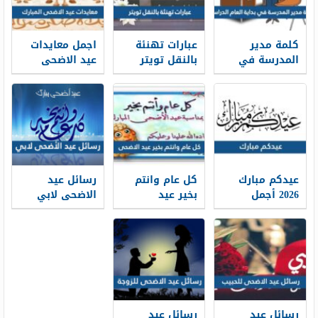
كلمة مدير
عبارات تهنئة
اجمل معايدات
المدرسة في
بالنقل تويتر
عيد الاضحى
بداية العام
1448 بالصور
المبارك 2026-
الدراسي 1448
1448
جاهزة للطباعة
عيدكم مبارك
كل عام وانتم
رسائل عيد
2026 أجمل
بخير عيد
الاضحى لابي
كلمات وعبارات
الاضحى 2026 ،
2026 … اجمل
وصور تهنئة
أجمل معايدات
مسجات تهنئة
عيد الاضحى
كل عام وانتم
عيد الاضحى
1448
بخير 1448
لوالدي 1448
رسائل عيد
رسائل عيد