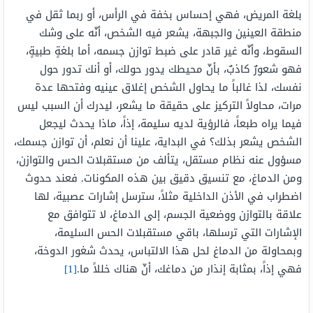
بلغة المريض، فهي إحساس بخفة في الرأس، أو ربما ثقل في
منطقة العينين والجبهة، يشعر فيه الشخص، أنّه على وشك
السقوط، وأنّه غير قادر على ضبط توازن جسمه، أما بلغةٍ طبيةٍ،
فهو شعورٌ كاذبٌ، بأنّ محيطك يدور حولك، أو أنك تدور حول
نفسك، لذا غالباً ما يحاول الشخص إغلاق عينيه وفتحها عدة
مرات، محاولاً التركيز على حقيقة ما يشعر، ليدرك أن السبب ليس
فيما يراه طبعاً، فالرؤية لديه سليمة، إذاً، ماذا يحدث ليجعل
الشخص يشعر بذلك؟ في البداية، علينا أن نعلم، أن توازن جسمك،
مسؤول عنه نظام مستقل، يتألف من مستقبلات الحس والتوازن،
ومن الدماغ، مع تنسيق دقيق بين هذه المكونات. فعند حدوث
اضطراب في الأذن الداخلية مثلاً، سترسل إشارات عصبية، لها
علاقة بالتوازن ووضعية الجسم، إلى الدماغ، لا تتوافق مع
الإشارات التي ترسلها، باقي مستقبلات الحس السليمة،
وبمحاولة من الدماغ لحل هذا الالتباس، يحدث شغور الدوخة،
فهي إذاً، بمثابة إنذار من دماغك، أنّ هناك خللاً ما.
[1]