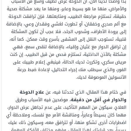
بدا واضحاً لدينا الآن، أن الدوخة عرض لطيف واسع من الأسباب
والأمراض، منها ما هو بسيط وعابر، ومنها ما يعد مشكلة صحية
حقيقة، تستلزم مراجعة الطبيب، ومتابعتها. فإن ترافقت الدوخة
مع ألم صدري وخفقان، أو تطورت لغشي وفقدان وعي، بالإضافة
إلى برودة الأطراف، وشحوب الجلد، فلا عجب أن تكون المشكلة
قلبية، تستوجب النقل إلى المشفى بأسرع وقت ممكن. كما أنه،
إن ترافق الدوار مع غثيان وإقياء، بالإضافة لنقص سمع، فهي
مشكلة بالأذن الداخلية، تستلزم فحص من قبل الطبيب. إن كنت
مريض سكري، وتكررت لديك الحالة، فينبغي إعلام طبيبك على
الفور، والذي سيطلب منك إجراء التحاليل، لإعادة ضبط جرعة
الأنسولين الموصوفة لديك.
في ختام هذا المقال، الذي تحدثنا فيه، عن
علاج الدوخة
والدوار في أقل من دقيقة
، موضحين فيه الأسباب وطرق
العلاج، سيكون من المهم التأكيد، على عدم تجاهل عرض الدوار،
مهما كان بسيطاُ وعابراً، ومناقشة الأمر مع نفسك، وملاحظة أي
اضطرابات أخرى تشكو منها، أو تترافق معه، وسيكون ذلك عليك
يسيراً، بعد قراءتك لهذا المقال، وفهم مختلف الأفكار المهمة