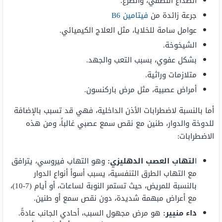
الصداع النصفي، والصرع.
جرعة زائدة من
فيتامين B6
عوامل سامة للخلايا، مثل العلاج الكيميائي.
الشيخوخة.
بشكل عفوي، بسبب التعب والجهد.
متلازمات وراثية.
أمراض عصبية، مثل مرض باركنسون.
أما بالنسبة لاضطرابات الأذن الداخلية، فهي قد تسبب بالإضافة
للدوخة والدوار، طنين مع نقص سمع عصبي غالباً، ومن هذه
الاضطرابات:
ا
لتهاب العصب الدهليزي:
وهو التهاب فيروسي، يترافق
مع التهاب الطرق التنفسية، يسبب أسوأ أنواع الدوار
بالنسبة للمريض، حيث تستمر النوبة لساعات، أو أيام (7-10)،
مع أعراض مبهمة شديدة، دون نقص سمع أو طنين.
داء
منيير:
هو مرض مجهول السبب، أحادي الجانب عادةً.