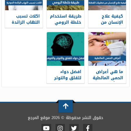
كيفية علاج
طريقة استخدام
اكلات تسبب
الإنسان من
خلطة الرومي
التهاب الزائدة
فطريات القطط
لعلاج العين
الدودية
والحسد
بالتفصيل
ما هي أعراض
افضل دواء
الحمى المالطية
للقلق والتوتر
وما أسبابها
والخوف مجرب
وطرق علاجها
والوقاية من
حدوثها
حقوق النشر محفوظة © 2026 موقع المرجع