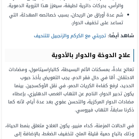
والرأس، بحركات دائرية لطيفة، سيعزز هذا التروية الدموية.
شم عدة أوراق من الريحان، بسبب خصائصه المهدئة، التي
تساعد على تخفيف الدوار.
شاهد أيضًا:
تجربتي مع الكركم والزنجبيل للتنحيف
علاج الدوخة والدوار بالأدوية
تعالج عادةً، بمسكنات الألم البسيطة، كالباراسيتامول، ومضادات
الاحتقان. أمّا في حال فقر الدم، يجب التعويض بأخذ حبوب
الحديد، لرفع كفاءة الكريات الحمر، في نقل الأوكسجين. بينما
يكون تدبير الدوار، الناجم عن التهاب العصب الدهليزي، بإعطاء
مضادات الدوار المركزية، والتحسن عفوي بعد عدة أيام، لأنه كما
ذكرنا سابقاً، التهاب فيروسي.
في الحالات المزمنة، كداء منيير، يكون العلاج متعلق بنمط الحياة،
وذلك باتباع حمية قليلة الملح، لتخفيف الضغط، بالإضافة إلى