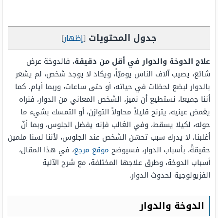
جدول المحتويات
[
إظهار
]
علاج الدوخة والدوار في أقل من دقيقة
، فالدوخة عرض
شائع، يصيب آلاف الناس يوميّاً، ويكاد لا يوجد شخص، لم يشعر
بالدوار لبضع لحظات في حياته، أو حتى ساعات، وربما أيام. كما
أننا جميعا، نستطيع أن نميز، الشخص المعاني من الدوار، فنراه
يغمض عينيه، يترنح قليلاً محاولاً التوازن، أو التمسك بشيء ما
حوله، لكيلا يسقط، وفي الغالب فإنه يفضل الجلوس، وبما أنّ
أغلبنا، لا يدرك سبب تحسّن الشخص عند الجلوس، لأننا لسنا ملمين
حقيقةً، بأسباب الدوار، فسيوضح
موقع مرجع
، في هذا المقال،
أسباب الدوخة، وطرق علاجها المختلفة، مع شرح الآلية
الفزيولوجية لحدوث الدوار.
الدوخة والدوار