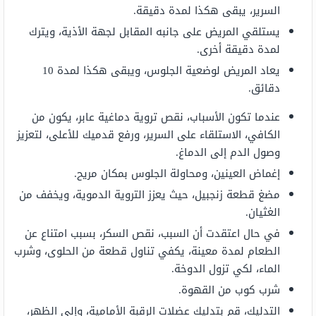
السرير، يبقى هكذا لمدة دقيقة.
يستلقي المريض على جانبه المقابل لجهة الأذية، ويترك
لمدة دقيقة أخرى.
يعاد المريض لوضعية الجلوس، ويبقى هكذا لمدة 10
دقائق.
عندما تكون الأسباب، نقص تروية دماغية عابر، يكون من
الكافي، الاستلقاء على السرير، ورفع قدميك للأعلى، لتعزيز
وصول الدم إلى الدماغ.
إغماض العينين، ومحاولة الجلوس بمكان مريح.
مضغ قطعة زنجبيل، حيث يعزز التروية الدموية، ويخفف من
الغثيان.
في حال اعتقدت أن السبب، نقص السكر، بسبب امتناع عن
الطعام لمدة معينة، يكفي تناول قطعة من الحلوى، وشرب
الماء، لكي تزول الدوخة.
شرب كوب من القهوة.
التدليك، قم بتدليك عضلات الرقبة الأمامية، وإلى الظهر،