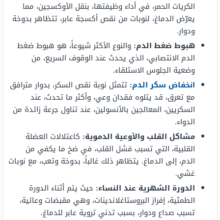
الكريات الحمر، في أداء وظيفتها، بنقل الأوكسجين، مما
يعرّض الدماغ، لنوبات من نقص أكسجة عابر، تتظاهر بدوخة
ودوار.
هبوط ضغط الدم:
والنوع الأكثر شيوعاً، هو هبوط ضغط
الدم الانتصابي، الذي يحدث عند الوقوف السريع، من
وضعية الجلوس الاستلقاء.
انخفاض
سكر
الدم
:
تتمثل نوبة نقص السكر، بدوار مترافق
مع تعرق، قد يتلوه فقدان وعي، وأكثر ما تحدث، عند
السكريين، المعالجين بالأنسولين، عند تناول جرعة زائدة من
الدواء.
مشاكل
القلب
والأوعية الدموية:
كاعتلالات العضلة
القلبية، التي تسبب فشل القلب، في ضخ ما يكفي من
الدم، إلى الدماغ. يتظاهر ذلك غالباً، بدوخة وتعب، مع نوبات
غشي.
الدورة
الشهرية
عند
النساء:
حيث يتم أثناء الدورة
الطمثية، إفراز البروستاغلاندينات، وهي مقبضات وعائية،
تسبب صداع ودوار، بسبب تدني تروية عابر للدماغ.