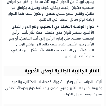
يسبب نوبات من الدوار، تدوم ثلث ساعة أو أكثر، مع أعراض
مبهمية (غثيان، إقياء، رجفان، خوف وتعرق)، يترافق مع
طنين، ونقص سمع حسي عصبي. ويكون سبب هذا الدوار،
زيادة توتر سائل اللمف، في الدهليز.
دوار
الوضعة الاشتدادي السليم:
وهو الدوار الأذني
الأشيع، يستمر لثوان حتى دقيقة، حيث يثار بأخذ الرأس
لوضعية معينة، مثل إدارة الرأس إلى أحد الجانبين، أو رفع
الرأس نحو الأعلى. يعود سبب ذلك، إلى تراكم الرمال
السمعية، في القناة نصف الهلالية، بشكل غير طبيعي،
محرّضاً اختلال توازن.
الآثار الجانبية الجانبية لبعض الأدوية
أثبتت الدراسات، أن بعض الأدوية، كمضادات الاكتئاب، والصرع،
وغيرها. كان لها تأثير جانبي مزعج، بإحداثها دوار ودوخة، تختفي
بمجرد توقف تناول الدواء.