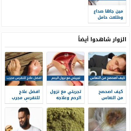
مين جاها صداع
وطلعت حامل
الزوار شاهدوا أيضاً
كيف اصحصح
تجربتي مع نزول
افضل علاج
من النعاس
الرحم وعلاجه
للنقرس مجرب
بالاعشاب
2026 وأهم
أعراض الإصابة
بمرض النقرس