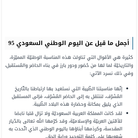
أجمل ما قيل عن اليوم الوطني السعودي 95
كثيرة هي الأقوال التي تناولت هذه المناسبة الوطنيّة المميّزة،
والتاريخيّة لما لها من حُضور ودور بارز في بناء الحاضر والمُستقبل،
وفي ذلك نسرد الآتي:
إنّها مناسبتنا الطّيبة التي نستعيد بها ارتباطنا بالتّاريخ
المُشرّف، لننتقل به إلى الحاضر المُشرّف، فإلى المستقبل
الذي يليق بمكانة وحضارة هذه البلاد الطّيبة.
لقد كانت المملكة العربية السعوديّة ولا تزال قلبا نابضا
للأمّتين العربيّة والإسلاميّة، وقد كرّمها الله تعالى بالدّيار
المقدسة، وكرذمها أبناؤها باليوم الوطني الذي اتّحدت به
شعوبها على كلمة التوحيد وراية الحق.