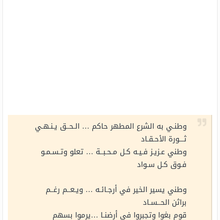
وطنـي به الشرع المطهر حاكم … الـحــق يـنـهـي
ثـــورة الأحـقـاد
وطني عـزيـز فـيـه كـل مـحـبــة … تعلو وتـسـمـو
فـوق كـل سـواد
وطني يسير الخير في أرجـائـه … ويـعــم رغــم
براثن الحــسـاد
قوم بغوا وتجبروا في أرضنـا …يرموا بسهم