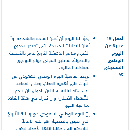
أجمل 15
يحقّ لنا اليوم أن نُعلن الفرحة والسّعادة، وأن
عبارة عن
نُعلن البدايات الجديدة التي تفيض بدموع
اليوم
الخير، وملامح الدهشة لتاريخ عامر بالتضحية
الوطني
والبطولة، سائلين المولى دوام التوفيق
السعودي
لمملكتنا الغالية.
95
تزيدنا مناسبة اليوم الوطني السّعودي من
الثّبات على أهمية الوطن، وعلى القواعد
الأساسيّة لبنائه، سائلين المولى أن يرحم
الشّهداء الأبطال، وأن يُبارك في همّة القادة
لما فيه الخير.
إنّ اليوم الوطني السّعودي هو رسالة التّاريخ
التي تنبض بالتضحية، هو تلك الأمانة
التاريخيّة التي حمّلنا إيّاها الأجداد لنكون