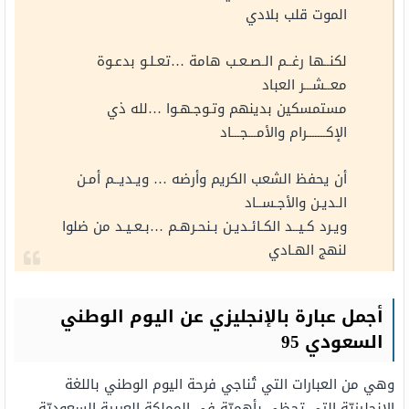
الموت قلب بلادي
لكنــها رغــم الـصـعـب هامة …تعـلـو بدعـوة
معــشـــر العباد
مستمسكين بدينهم وتـوجـهـوا …لله ذي
الإكـــــــرام والأمـــجـــاد
أن يحفظ الشعب الكريم وأرضه … ويـديــم أمـن
الـديـن والأجـســاد
ويـرد كـيــد الكـائـديـن بـنحـرهـم …بـعـيـد من ضلوا
لنهج الهـادي
أجمل عبارة بالإنجليزي عن اليوم الوطني
السعودي 95
وهي من العبارات التي تُناجي فرحة اليوم الوطني باللغة
الإنجليزيّة التي تحظى بأهميّة في المملكة العربية السعوديّة