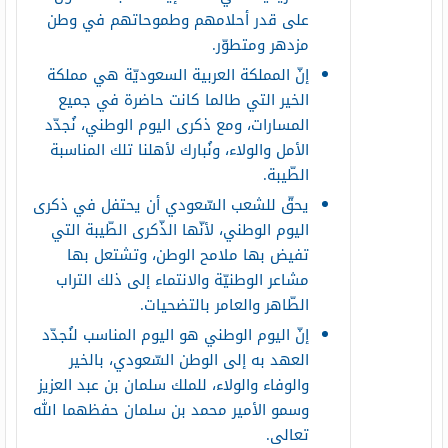
على قدر أحلامهم وطموحاتهم في وطن
مزدهر ومتطوّر.
إنّ المملكة العربية السعوديّة هي مملكة
الخير التي طالما كانت حاضرة في جميع
المسارات، ومع ذكرى اليوم الوطني، نُجدّد
الأمل والولاء، ونُبارك لأهلنا تلك المناسبة
الطّيبة.
يحقّ للشعب السّعودي أن يحتفل في ذكرى
اليوم الوطني، لأنّها الذّكرى الطّيبة التي
تفيض بها ملامح الوطن، وتشتعل بها
مشاعر الوطنيّة والانتماء إلى ذلك التراب
الطّاهر والعامر بالتضحيات.
إنّ اليوم الوطني هو اليوم المناسب لنُجدّد
العهد به إلى الوطن السّعودي، بالخير
والوفاء والولاء، للملك سلمان بن عبد العزيز
وسمو الأمير محمد بن سلمان حفظهما الله
تعالى.