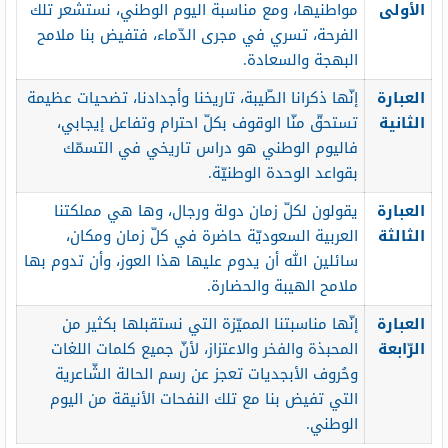
الأولى
مواطنيها، ومع مناسبة اليوم الوطني، نستشعر تلك
الفرحة، تسري في مجرى الدّماء، فتفيض بنا ملامح
البهجة والسعادة.
العبارة
إنّها ذكرانا الطّيبة، تاريخنا وأجدادنا، تضحيات عظيمة
الثانية
تستحقّ منّا الوقوف بكلّ احترام وتفاعل إيجابي،
فاليوم الوطني هو دراس تاريخي في التسمّك
بقواعد الوحدة الوطنيّة.
العبارة
يقولون لكلّ زمان دولة ورجال، وها هي مملكتنا
الثالثة
العربية السعوديّة حاضرة في كلّ زمان ومكان،
سائلين الله أن يدوم عليها هذا العوز، وأن تدوم بها
ملامح الهيبة والحضارة.
العبارة
إنّها مناسبتنا المميّزة التي نستقبلها بكثير من
الرّابعة
المحبذة والفخر والاعتزاز، لأنّ جميع كلمات اللغات
وحُروف الأبجديات تعجز عن رسم الحالة الشّاعرية
التي تفيض بنا مع تلك النفحات الأنيقة من اليوم
الوطني.