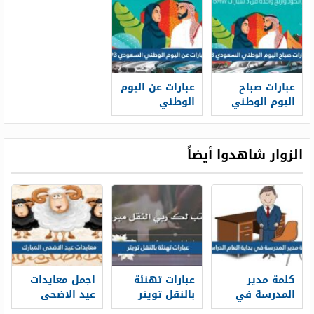
والتبريكات 1447
عبارات صباح
عبارات عن اليوم
اليوم الوطني
الوطني
السعودي 95
السعودي 95
قصيرة
لعام 1447
الزوار شاهدوا أيضاً
كلمة مدير
عبارات تهنئة
اجمل معايدات
المدرسة في
بالنقل تويتر
عيد الاضحى
بداية العام
1448 بالصور
المبارك 2026-