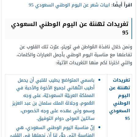
اقرأ أيضًا:
ابيات شعر عن اليوم الوطني السعودي 95
تغريدات تهنئة عن اليوم الوطني السعودي
95
ونمن خلال نافذة المُواطن في تويتر، عبّرت تلك القلوب عن
تفاعلها مع مناسبة اليوم الوطني بأجمل العبارات والكلمات،
والتي اخترنا لكم منها التغريدات الآتية:
تغريدات
باسمي المتواضع يطيب لقلبي أن يحمل
تهنئة عن
أطيب التّهاني لجميع الأخوة والأحبة في
اليوم
المملكة العربيّة السعوديّة، على وجه
الوطني
العُموم، وجلالة الملك سلمان بن عبد العزيز
السعودي
وسمو ولي عهده على وجه الخصوص،
95
سائلين المولى دوام التوفيق.
إنّ مناسبة اليوم الوطني السعودي، هي
المناسبة التي حقّ لنا أن نحملها في القلب،