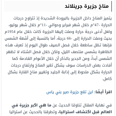
مناخ جزيرة جرينلاند
يتميز المناخ داخل الجزيرة بالبرودة الشديدة إذ تتراوح درجات
الحرارة -47°م خلال شهر فبراير وحوالي -11°م خلال شهر يوليو،
ولعل أدنى درجة حرارة وصلت إليها الجزيرة كانت خلال عام 1954م
بحيث وصلت الحرارة إلى -66 درجة، أما بالنسبة إلى أشعة الشمس
فإنها تظل ساطعة خلال فصل الصيف طوال اليوم إذ تعرف هذه
الظاهرة بشمس منتصف الليل، ولكن خلال فصل الشتاء لا تظهر
الشمس أبداً، ومن الجدير بالذكر أن خلال الأعوام القادمة كما
أفادت بعض الدراسات سوف يشكل تغير المناخ وارتفاع درجات
الحرارة بشكل ملحوظ إلى إذابة الجليد وتغيير مناخ القارة بشكل
كامل.
اقرأ أيضًا:
اين تقع جزيرة صير بني ياس
في نهاية المقال تناولنا الحديث عن
ما هي اكبر جزيرة في
العالم قبل اكتشاف استراليا،
وتطرقنا بالحديث عن استراليا