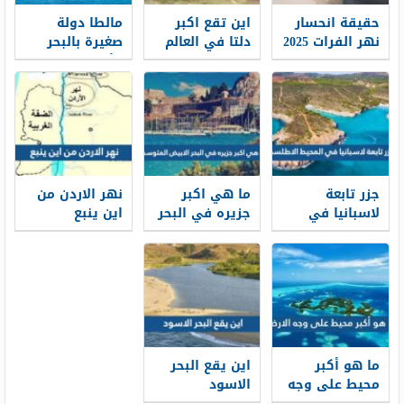
حقيقة انحسار
اين تقع اكبر
مالطا دولة
نهر الفرات 2025
دلتا في العالم
صغيرة بالبحر
الأبيض
المتوسط، ما
هي عاصمتها؟
جزر تابعة
ما هي اكبر
نهر الاردن من
لاسبانيا في
جزيره في البحر
اين ينبع
المحيط
الابيض
الاطلسي
المتوسط
ما هو أكبر
اين يقع البحر
محيط على وجه
الاسود
الارض