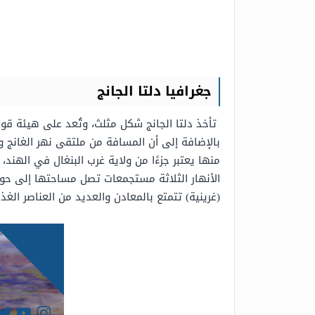
جغرافيا دلتا الجانج
تأخذ دلتا الجانج شكل مثلث، وتُعد على هيئة ق
بالإضافة إلى أن المسافة من ملتقى نهر الغانج وبراهمابوترا
منها يعتبر جزءًا من ولاية غرب البنغال في الهند، و
الأنهار الثلاثة مستجمعات تصل مساحتها إلى حوالي 665000 ميل مربع، كما 
(غرينية) تتمتع بالمعادن والعديد من العناصر الغذا