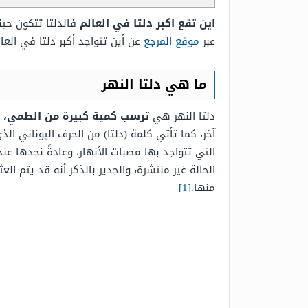
اين تقع اكبر دلتا في العالم
فالدلتا
تتكون حين
عبر
موقع المرجع
عن أين تتواجد أكبر دلتا في العال
ما هي دلتا النهر
دلتا النهر هي
ترسب كمية كبيرة من الطمي، 
آخر، كما
تأتي كلمة (دلتا) من الحرف اليوناني الذي
التي تتواجد بها مصبات الأنهار،
و
عادةً نجدها عن
الحالة غير منتشرة، والجدير بالذكر أنه
قد يتم العثور على (Deltas) في كاف
منها.
[1]