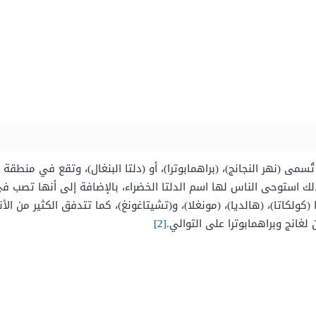
تُسمى (نهر النجانج)، (براهمابوترا)، أو (دلتا البنغال)، وتقع في منطقة 
لك استوحى الناس لها اسم الدلتا الخضراء، بالإضافة إلى أنها تصب
في 
(كولكاتا)، (هالديا)، (مونغلا)، و(تشيتاغونغ)، كما
تتدفق الكثير من الأ
 لغانج وبراهمابوترا على التوالي.
[2]