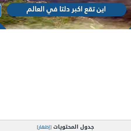
جدول المحتويات
[
إظهار
]