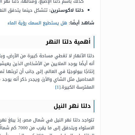
كذلك
باسم دلتا الإصبع، و
مثالها، دلتا نهر 
دلتا لاكوسترين:
تتشكل حينما يتدفق النهر
شاهد أيضًا:
هل يستطيع السمك رؤية الماء
أهمية دلتا النهر
دلتا الأنهار لا تغطي مساحة كبيرة من الأرض، وب
أنه أيضًا يوجد
الملايين من الأشخاص الذين يعيشو
إنتاجًا بيولوجيًا في العالم، إلى جانب أن تربتها تم
المحاصيل مثل الشاي والأرز، ويجدر ذكر أنه يوجد
المفترسة الكبيرة.
[1]
دلتا
نهر ا
لنيل
تتواجد دلتا نهر النيل في شمال مصر، إذ يبلغ نهر ا
الاستواء ويتدفق إلى ما يقرب من 7000 كم شمالًا، وتعد بداية