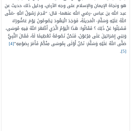
هو ونجاة الإيمان والإسلام على وجه الأرض، ودليل ذلك حديث عن
عبد الله بن عباس -رضي الله عنهما- قال: “قَدِمَ رَسُولُ اللهِ -صَلَّى
اللهُ عَلَيْهِ وَسَلَّمَ- الْمَدِينَةَ، فَوَجَدَ الْيَهُودَ يَصُومُونَ يَوْمَ عَاشُورَاءَ
فَسُئِلُوا عَنْ ذَلِكَ ؟ فَقَالُوا: هَذَا الْيَوْمُ الَّذِي أَظْهَرَ اللهُ فِيهِ مُوسَى،
وَبَنِي إِسْرَائِيلَ عَلَى فِرْعَوْنَ، فَنَحْنُ نَصُومُهُ تَعْظِيمًا لَهُ، فَقَالَ النَّبِيُّ
صَلَّى اللهُ عَلَيْهِ وَسَلَّمَ: نَحْنُ أَوْلَى بِمُوسَى مِنْكُمْ فَأَمَرَ بِصَوْمِهِ”
[4]
.
[5]