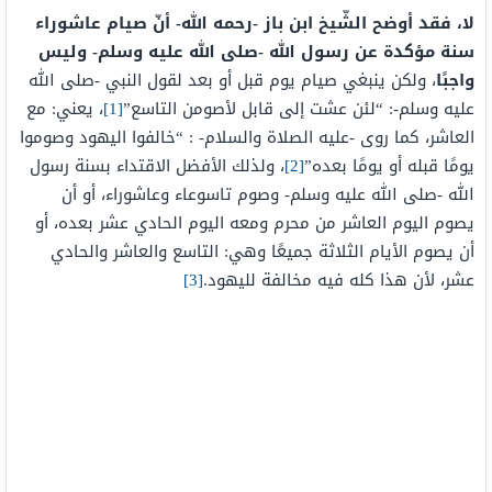
لا، فقد أوضح الشّيخ ابن باز -رحمه الله- أنّ صيام
عاشوراء
سنة مؤكدة عن رسول الله -صلى الله عليه وسلم- وليس
واجبًا
، ولكن ينبغي صيام يوم قبل أو بعد لقول النبي -صلى الله
عليه وسلم-: “
لئن عشت إلى قابل لأصومن التاسع”
[1]
،
يعني: مع
العاشر، كما روى -عليه الصلاة والسلام- : “
خالفوا اليهود وصوموا
يومًا قبله أو يومًا بعده”
[2]
، ولذلك
الأفضل الاقتداء بسنة رسول
الله -صلى الله عليه وسلم- وصوم تاسوعاء وعاشوراء، أو أن
يصوم اليوم العاشر من محرم ومعه اليوم الحادي عشر بعده، أو
أن يصوم الأيام الثلاثة جميعًا وهي: التاسع والعاشر والحادي
عشر، لأن هذا كله فيه مخالفة لليهود.
[3]