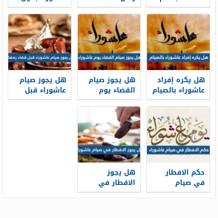
الهجري الجديد
الهجرية
نية ابن عثيميين
1448
هل يكره إفراد
هل يجوز صيام
هل يجوز صيام
عاشوراء بالصيام
القضاء يوم
عاشوراء قبل
عاشوراء
قضاء رمضان
حكم الافطار
هل يجوز
في صيام
الافطار في
عاشوراء
صيام عاشوراء