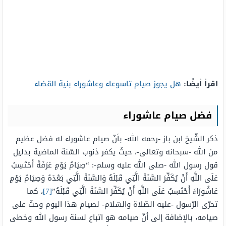
اقرأ أيضًا:
هل يجوز صيام تاسوعاء وعاشوراء بنية القضاء
فضل صيام عاشوراء
ذكر الشّيخ ابن باز -رحمه الله- بأنّ صيام عاشوراء له فضل عظيم
من الله -سبحانه وتعالى-، حيثُ يكفر ذنوب السّنة الماضية بدليل
قول رسول الله -صلى الله عليه وسلم-: “صِيَامُ يَوْمِ عَرَفَةَ أَحْتَسِبُ
عَلَى اللَّهِ أَنْ يُكَفِّرَ السَّنَةَ الَّتِي قَبْلَهُ وَالسَّنَةَ الَّتِي بَعْدَهُ وَصِيَامُ يَوْمِ
عَاشُورَاءَ أَحْتَسِبُ عَلَى اللَّهِ أَنْ يُكَفِّرَ السَّنَةَ الَّتِي قَبْلَهُ”
[7]
، كما
تحرّى الرّسول -عليه الصّلاة والسّلام- لصيام هذا اليوم وحثّ على
صيامه، بالإضافة إلى أنّ صيامه هو اتباع لسنة رسول الله وخطى