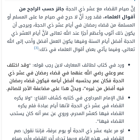
إنَّ صيام القضاء مع عشر ذي الحجة
جائز حسب الراجح من
أقوال العلماء،
فقد ورد أنَّ لا حرج في صيام ما على المسلم أو
المسلمة من قضاء رمضان في أيام عشر ذي الحجة، ويرجى أن
يكون ذلك أثوب وأعظم أجرًا عند الله تعالى لأنَّ أيام العشر ذي
الحجة أفضل أيام السنة وفيها يكون العمل أفضل وأحب إلى الله
[3]
تعالى، وفيما يأتي بعض أقوال العلماء في ذلك:
ورد في كتاب لطائف المعارف لابن رجب قوله: “
وقد اختلف
عمر وعلي رضي الله عنهما في قضاء رمضان في عشر ذي
الحجة فكان عمر يحتسبه أفضل أيامه فيكون قضاء رمضان
فيه أفضل من غيره”، ويدلّ هذا على مضاعفة الأجر للصائم.
قال الإمام المرداوي في كتابه كشاف القناع: “ولا يكره
القضاء في عشر ذي الحجة لأنها أيام عبادة فلم يكره
القضاء فيها كعشر المحرم، وروي عن عمر أنه كان يستحب
القضاء فيها”.
لو مر عليه عشر ذي الحجة أو يوم عرفة، فإننا نقول: صم
القضاء في هذه الأيام وربما تدرك أجر القضاء وأجر صيام