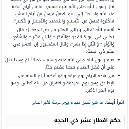
قال رسول الله صلى الله عليه وسلم: “ما من أيامٍ أعظمَ
عند اللهِ ولا أحبَّ إلى اللهِ العملُ فيهنَّ من أيام العشرِ،
فأكْثِروا فيهنّ من التَّسبيحِ والتحميدِ والتّهليلِ والتَّكبيرِ”.
أقسم الله تعالى بليالي العشر من ذي الحجة، إذ قال
تعالى في سورة الفجر: “وَالْفَجْرِ * وَلَيَالٍ عَشْرٍ * وَالشَّفْعِ
وَالْوَتْرِ * وَاللَّيْلِ إِذَا يَسْرِ”، وقال المفسرون إن العشر هي
عشر ذي الحجة.
صام رسول الله صلى الله عليه وسلم هذه الأيام وهذا يدل
على أنَّ فضل الصيام فيها عظيم جدًّا.
في هذه الأيام يوم عرفة وهو أعظم أيام السنة على
الإطلاق وهو يوم المرحمة والغفران من الله تعالى، وهو
يوم الحج الأكبر.
اقرأ أيضًا:
ما هو فضل صيام يوم عرفة لغير الحاج
حكم افطار عشر ذي الحجه