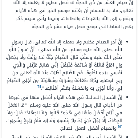
إنَّ صيام العشر من ذي الحجة له فضل عظيم لا يعلمه إلا الله
تعالى، فلا بد للمسلم أن يغتنم موسم الخير في هذه الأيام
ويتقرب إلى الله بالعبادات والطاعات، وفيما يأتي سيتم ذكر
بعض النقاط التي توضح فضل صيام عشر ذي الحجة:
إنَّ أجر الصيام عظيم ولا يعمله إلا الله تعالى، قال رسول
الله -صلى الله عليه وسلم- عن الله تعالى: “أنَّ رَسولَ اللَّهِ
صَلَّى اللهُ عليه وسلَّمَ، قالَ: الصِّيَامُ جُنَّةٌ فلا يَرْفُثْ ولَا يَجْهلْ،
وإنِ امْرُؤٌ قَاتَلَهُ أوْ شَاتَمَهُ فَلْيَقُلْ: إنِّي صَائِمٌ مَرَّتَيْنِ وَالَّذِي
نَفْسِي بيَدِهِ لَخُلُوفُ فَمِ الصَّائِمِ أطْيَبُ عِنْدَ اللَّهِ تَعَالَى مِن
رِيحِ المِسْكِ. يَتْرُكُ طَعَامَهُ وشَرَابَهُ وشَهْوَتَهُ مِن أجْلِي الصِّيَامُ
[5]
لِي، وأَنَا أجْزِي به والحَسَنَةُ بعَشْرِ أمْثَالِهَا”.
إنَّ الأعمال الصالحة في هذه الأيام أفضل منها في غيرها
من الأيام، قال رسول الله صلى الله عليه وسلم: “مَا العَمَلُ
فِي أَيَّامٍ أَفْضَلَ مِنْهَا فِي هَذِهِ؟ قَالُوا: وَلاَ الجِهَادُ؟ قَالَ: وَلاَ
الجِهَادُ، إِلَّا رَجُلٌ خَرَجَ يُخَاطِرُ بِنَفْسِهِ وَمَالِهِ، فَلَمْ يَرْجِعْ بِشَيْءٍ”،
[6]
والصيام أفضل العمل الصالح.
إنَّ الأعمال أحب إلى الله في العشر الأوائل من ذي الحجة،