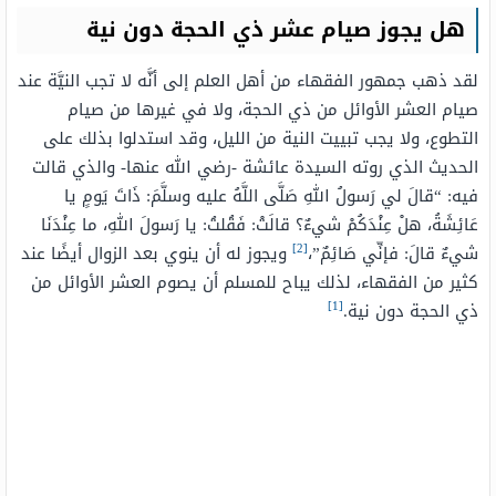
هل يجوز صيام عشر ذي الحجة دون نية
لقد ذهب جمهور الفقهاء من أهل العلم إلى أنَّه لا تجب النيَّة عند
صيام العشر الأوائل من ذي الحجة، ولا في غيرها من صيام
التطوع، ولا يجب تبييت النية من الليل، وقد استدلوا بذلك على
الحديث الذي روته السيدة عائشة -رضي الله عنها- والذي قالت
فيه: “قالَ لي رَسولُ اللهِ صَلَّى اللَّهُ عليه وسلَّمَ: ذَاتَ يَومٍ يا
عَائِشَةُ، هلْ عِنْدَكُمْ شيءٌ؟ قالَتْ: فَقُلتُ: يا رَسولَ اللهِ، ما عِنْدَنَا
[2]
شيءٌ قالَ: فإنِّي صَائِمٌ”،
ويجوز له أن ينوي بعد الزوال أيضًا عند
كثير من الفقهاء، لذلك يباح للمسلم أن يصوم العشر الأوائل من
[1]
ذي الحجة دون نية.