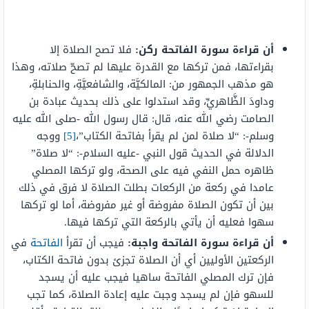
أن قراءة سورة الفاتحة ركن:
فلا تصح الصلاة إلا
بقراءتها، فمن تركها مع القدرة عليها لم تصحّ صلاته، وهذا
هو مذهب الجمهور من: المالكيَّة، والشافعيَّةِ، والحنابلةِ،
وداودَ الظَّاهريِّ، وقد استدلوا على ذلك بحديث عبادة بن
الصامت رضي الله عنه، قال: قال رسول الله -صلى الله عليه
وسلم-: “لا صلاة لمن لم يقرأ بفاتحة الكتاب”،
[5]
ووجه
الدلالة في الحديث قول النبي -عليه السلام-: “لا صلاة”
ظاهره حمل النفي فيه على الصحة، ولو تركها المصلي
عامدا في ركعة من الركعات بطلت الصلاة لا فرق في ذلك
بين أن تكون الصلاة مفروضة أو غير مفروضة، أما لو تركها
سهوا فعليه أن يأتي بالركعة التي تركها فيها.
أن قراءة سورة الفاتحة واجبة:
فيجب أن تقرأ
الفاتحة
في
الركعتين الأوليين أي أن الصلاة تجزئ بدون فاتحة الكتاب،
فإن ترك المصلي الفاتحة ساهيا فيجب عليه أن يسجد
للسهو فإن لم يسجد وجبت عليه إعادة الصلاة، كما تجب