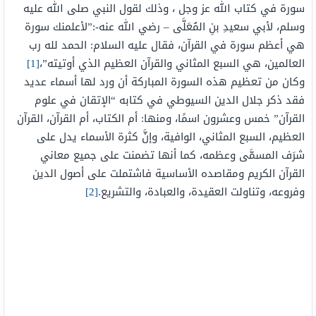
سورة في كتاب الله عز وجل ، وذلك لقول النبي صلى الله عليه
وسلم، لأبي سعيدِ بنِ المُعَلَّى – رضي الله عنه-:”لأعلمنك سورة
هي أعظم سورة في القرآن، فقال عليه السلام: الحمد لله رب
العالمين، هي السبع المثاني والقرآن العظيم الذي أوتيته”،
[1]
وكان من تعظيم هذه السورة المباركة أن ورد لها أسماء عديد
فقد ذكر جلال الدين السيوطي في كتابه “الإتقان في علوم
القرآن” خمس وعشرون اسمًا، ومنها: أم الكتاب، أم القرآن، القرآن
العظيم، السبع المثاني، الوافية، وإنَّ كثرة الأسماء يدل على
شرَف المسمَّى وعظمه، كما أنها تضمنت على جميع معاني
القرآن الكريم ومقاصده الأساسية فاشتملت على أصول الدين
وفروعه، وتناولت العقيدة، والعبادة، والتشريع.
[2]