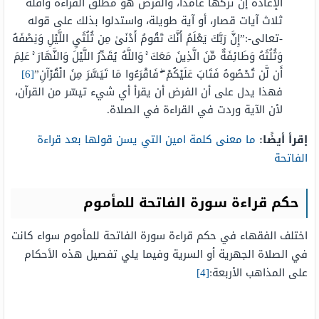
الإعادة إن تركها عامدًا، والفرض هو مطلق القراءة وأقله
ثلاث آيات قصار، أو آية طويلة، واستدلوا بذلك على قوله
-تعالى-:”إِنَّ رَبَّكَ يَعْلَمُ أَنَّكَ تَقُومُ أَدْنَىٰ مِن ثُلُثَيِ اللَّيْلِ وَنِصْفَهُ
وَثُلُثَهُ وَطَائِفَةٌ مِّنَ الَّذِينَ مَعَكَ ۚ وَاللَّهُ يُقَدِّرُ اللَّيْلَ وَالنَّهَارَ ۚ عَلِمَ
أَن لَّن تُحْصُوهُ فَتَابَ عَلَيْكُمْ ۖ فَاقْرَءُوا مَا تَيَسَّرَ مِنَ الْقُرْآنِ”
[6]
فهذا يدل على أن الفرض أن يقرأ أي شيء تيسّر من القرآن،
لأن الآية وردت في القراءة في الصلاة.
إقرأ أيضًا:
ما معنى كلمة امين التي يسن قولها بعد قراءة
الفاتحة
حكم قراءة سورة الفاتحة للمأموم
اختلف الفقهاء في حكم قراءة سورة الفاتحة للمأموم سواء كانت
في الصلاة الجهرية أو السرية وفيما يلي تفصيل هذه الأحكام
على المذاهب الأربعة:
[4]