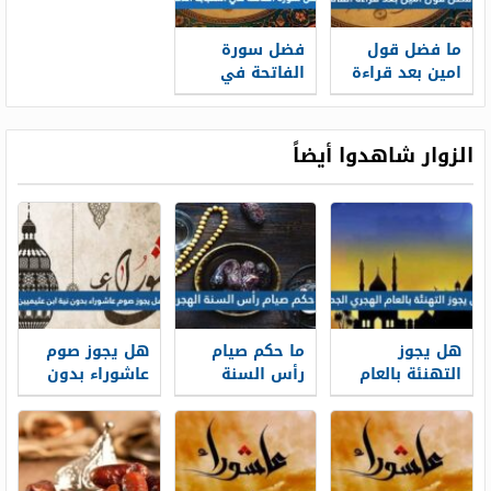
ما فضل قول
فضل سورة
امين بعد قراءة
الفاتحة في
الفاتحة
استجابة الدعاء
الزوار شاهدوا أيضاً
هل يجوز
ما حكم صيام
هل يجوز صوم
التهنئة بالعام
رأس السنة
عاشوراء بدون
الهجري الجديد
الهجرية
نية ابن عثيميين
1448