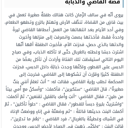
قصة القاضي والذبابة
يروى أنّه في سالف الزّمان كانت هنالك طفلةٌ صغيرة تعمل في
بيت قاضٍ من القضاة، تنظّف الأرض وتهتمّ بالزرع وتطهو الطعام،
وفي أحد الأيام بعد انتهائها من العمل أعطاها القاضي ليرةً
واحدةً فقط، فأخذتها بصمت وانصرفت إلى منزلها وأخبرت
والدتها بالذي حصل، فحزنت الأم، فأخبرت الطفلة أمّها أنّها
اشترت دبسًا وغطته بالغربال حتّى لا تأكله الذباب، وفي صباح
اليوم التالي استيقظت تلك الفتاة وأرادت أن تأكل بعضًا من
الدبس على الفطور، ولكنّها وجدت ذبابًة داخل الدبس، فحزنت
الطفلة كثيرًا وقرّرت أن تشكوها إلى القاضي، فخرجت إلى
المحكمة تطلب رؤية القاضي، فقالت له: ” أنتَ تعلمُ أنني بنتٌ
صغيرةٌ”، قالَ القاضي:‏ “ستكبرين‏”، فأكملت: “وأسكنُ مع أُمي بيتاً
من طينٍ”، فقال القاضي: “أنتِ وأُمكِ بالقليلِ تقنعينِ”، ثمّ أكملت:
‏”واشتريتُ بليرةٍ دبساً للفطورِ”، فقال القاضي : “حلواً تأكلين”‏ ، ثمّ
أكملت البنت حديثها قائلةً : “ثم وضعتُهُ في إناءٍ ووضعتُ الإناءَ
في الشباك وغطيتُهُ بالغربالِ”، فرد القاضي : “نِعْمَ ما تدبّرين”،‏
قالت البنت : “ولكنّي ذهبت في الصباح لأحضر الدبس ووجدت