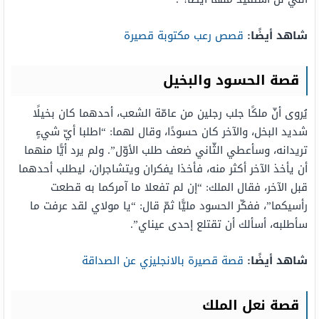
شاهد أيضًا:
قصص رعب مكتوبة قصيرة
قصة الحسود والبخيل
يُروى أنّ ملكًا جلب رجلين من عامّة الشعب، أحدهما كان بخيلًا
شديد البخل، والآخر كان حسودًا، وقال لهما: “اطلبا أيّ شيءٍ
تريدانه، وسأعطي الثّاني ضعف طلب الأوّل”. ولم يرد أيًّا منهما
أن يأخذ الآخر أكثر منه، فأخذا يفكران ويتشاجران، ليطلب أحدهما
قبل الآخر، فقال الملك: “إن لم تفعلا ما آمركما به قطعت
رأسيكما”، ففكّر الحسود مليًّا ثمّ قال: “يا مولاي لقد عرفت ما
سأطلبه، أسألك أن تقتلع إحدى عيناي”.
شاهد أيضًا:
قصة قصيرة بالانجليزي عن الصداقة
قصة نعل الملك