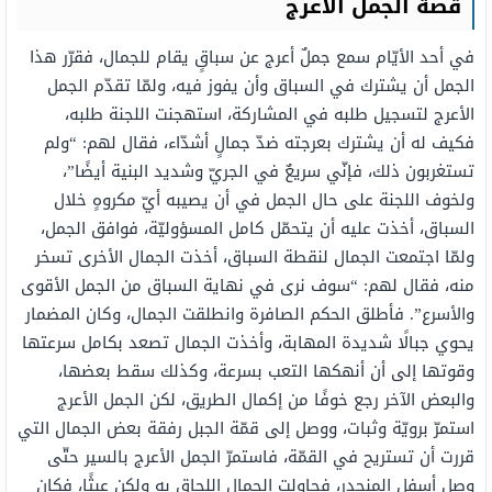
قصة الجمل الأعرج
في أحد الأيّام سمع جملٌ أعرج عن سباقٍ يقام للجمال، فقرّر هذا
الجمل أن يشترك في السباق وأن يفوز فيه، ولمّا تقدّم الجمل
الأعرج لتسجيل طلبه في المشاركة، استهجنت اللجنة طلبه،
فكيف له أن يشترك بعرجته ضدّ جمالٍ أشدّاء، فقال لهم: “ولم
تستغربون ذلك، فإنّي سريعٌ في الجريّ وشديد البنية أيضًا”،
ولخوف اللجنة على حال الجمل في أن يصيبه أيّ مكروهٍ خلال
السباق، أخذت عليه أن يتحمّل كامل المسؤوليّة، فوافق الجمل،
ولمّا اجتمعت الجمال لنقطة السباق، أخذت الجمال الأخرى تسخر
منه، فقال لهم: “سوف نرى في نهاية السباق من الجمل الأقوى
والأسرع”. فأطلق الحكم الصافرة وانطلقت الجمال، وكان المضمار
يحوي جبالًا شديدة المهابة، وأخذت الجمال تصعد بكامل سرعتها
وقوتها إلى أن أنهكها التعب بسرعة، وكذلك سقط بعضها،
والبعض الآخر رجع خوفًا من إكمال الطريق، لكن الجمل الأعرج
استمرّ برويّة وثبات، ووصل إلى قمّة الجبل رفقة بعض الجمال التي
قررت أن تستريح في القمّة، فاستمرّ الجمل الأعرج بالسير حتّى
وصل أسفل المنحدر، فحاولت الجمال اللحاق به ولكن عبثًا، فكان