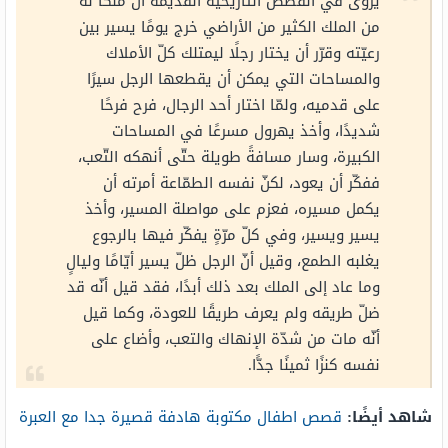
يروى في القصص التاريخيّة القديمة أنّ ملكًا له
من الملك الكثير من الأراضي خرج يومًا يسير بين
رعيّته وقرّر أن يختار رجلًا ليمتلك كلّ الأملاك
والمساحات التي يمكن أن يقطعها الرجل سيرًا
على قدميه، ولمّا اختار أحد الرجال، فرح فرحًا
شديدًا، وأخذ يهرول مسرعًا في المساحات
الكبيرة، وسار مسافةً طويلة حتّى أنهكه التّعب،
ففكّر أن يعود، لكنّ نفسه الطمّاعة أمرته أن
يكمل مسيره، فعزم على مواصلة المسير، وأخذ
يسير ويسير، وفي كلّ مرّةٍ يفكّر فيها بالرجوع
يغلبه الطمع، وقيل أنّ الرجل ظلّ يسير أيّامًا وليالٍ
وما عاد إلى الملك بعد ذلك أبدًا، فقد قيل أنّه قد
ضلّ طريقه ولم يعرف طريقًا للعودة، وكما قيل
أنّه مات من شدّة الإنهاك والتعب، وأضاع على
نفسه كنزًا ثمينًا جدًّا.
شاهد أيضًا:
قصص اطفال مكتوبة هادفة قصيرة جدا مع العبرة