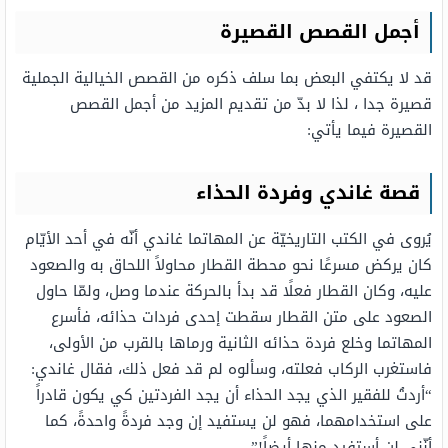
أجمل القصص القصيرة
قد لا يكتفي البعض بما سلف ذكره من القصص الخيالية الجملية
قصيرة جدا ، لذا لا بدّ من تقديم المزيد من أجمل القصص
القصيرة فيما يأتي:
قصة غاندي وفردة الحذاء
يُروى في الكتب التاريخيّة عن المهاتما غاندي أنّه في أحد الأيّام
كان يركض مسرعًا نحو محطة القطار محاولاً اللحاق به والصعود
عليه، وكان القطار فعلًا قد بدأ بالحركة عندما وصل، ولمّا حاول
الصعود على متن القطار سقطت إحدى فردات حذائه، فأسرع
المهاتما وخلع فردة حذائه الثانية ورماها بالقرب من الأولى،
فاستغرب الركاب فعلته، وسألوه لم قد فعل ذلك، فقال غاندي:
“أردتُ للفقير الذي يجد الحذاء أن يجد الفردتين كي يكون قادراً
على استخدامهما، فهو لن يستفيد إن وجد فردةً واحدةً، كما
أنّني لن أستفيد منها أيضاً!”.