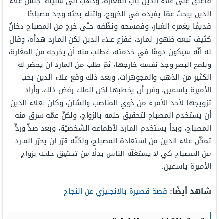
فأغلق على علاء الدين باب المغارة، وذهب إلى سبيله، جلس علاء
الدين يبحث عمّا يفيده في الخروج، وأثناء بحثه وجد مصباحًا
قديمًا يغمره الغبار، وفمسحه ونظّفه حتّى خرج من المصباح دخانٌ
كثيف تبعه ظهور المارد، ففزع علاء الدين لكن المارد هدأه، وقال
له أنّه سيكون دومًا في خدمته، فطلب منه أن يخرجه من المغارة،
وبلمح البصر وجد نفسه خارجها، ثمّ طلب من المارد أن يحضر له
الكثير من الذهب والمجوهرات، وبعد ذلك وقع علاء الدين بحب
الأميرة ياسمين، وقرر أن يخطبها لكن الملك رفض ذلك، وأراد
تزويجها لأحد الأمراء من ذوي المناصب والشأن، وكان لعلاء الدين
أن يستخدم المصباح لتحقيق حلمه بالزواج، ولكنّ عمّه سرق منه
المصباح، وبدأ يستخدم المارد لأطماعه الشخصيّة، وبعد صدٍّ وردٍّ
تمكّن علاء الدين من استعادة المصباح، ولكنّه قرّر أن يحرّر المارد
من المصباح كي لا يستغلّه الناس بدلًا من تحقيق حلمه بزواج
الأميرة ياسمين.
شاهد أيضًا:
قصة قصيرة بالانجليزي عن النجاح