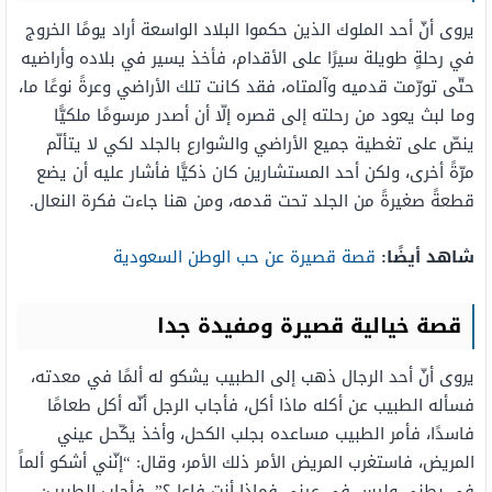
يروى أنّ أحد الملوك الذين حكموا البلاد الواسعة أراد يومًا الخروج
في رحلةٍ طويلة سيرًا على الأقدام، فأخذ يسير في بلاده وأراضيه
حتّى تورّمت قدميه وآلمتاه، فقد كانت تلك الأراضي وعرةً نوعًا ما،
وما لبث يعود من رحلته إلى قصره إلّا أن أصدر مرسومًا ملكيًّا
ينصّ على تغطية جميع الأراضي والشوارع بالجلد لكي لا يتألّم
مرّةً أخرى، ولكن أحد المستشارين كان ذكيًّا فأشار عليه أن يضع
قطعةً صغيرةً من الجلد تحت قدمه، ومن هنا جاءت فكرة النعال.
شاهد أيضًا:
قصة قصيرة عن حب الوطن السعودية
قصة خيالية قصيرة ومفيدة جدا
يروى أنّ أحد الرجال ذهب إلى الطبيب يشكو له ألمًا في معدته،
فسأله الطبيب عن أكله ماذا أكل، فأجاب الرجل أنّه أكل طعامًا
فاسدًا، فأمر الطبيب مساعده بجلب الكحل، وأخذ يكّحل عيني
المريض، فاستغرب المريض الأمر ذلك الأمر، وقال: “إنّني أشكو ألماً
في بطني وليس في عيني فماذا أنت فاعل؟”، فأجاب الطبيب: