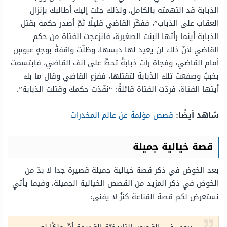
الذبابة قد التهمته بالكامل، ولذلك جئت إليك أطالبك بإنزال
العقاب على الذباب”، ففكّر القاضي قليلًا ثمّ أصدر حكمه بقتل
الذبابة أينما رأتها البنت الصغيرة، فانزعجت الفتاة من حكم
القاضي لأنّ ذلك لن يعيد لها دبسها، وظلّت واقفةً بوجهٍ عبوسٍ
أمام القاضي، وفجأة رأت ذبابةً تحطّ على أنف القاضي، فابتسمت
بخبثٍ وصفعت تلك الذبابة لتقتلها، ففزع القاضي وقال ما بك
أيتها الفتاة، فردّت الفتاة قائلةً: “نفّذت حكمك وقتلت الذبابة”.
شاهد أيضًا:
قصص مؤلمة عن عالم المخدرات
قصة خيالية جميلة
بعد الخوض في ذكر قصة خيالية جميلة قصيرة جدا لا بدّ من
الخوض في ذكر المزيد من القصص الخيالية الجميلة، وفيما يأتي
نستعرض لكم قصة القناعة كنزٌ لا يفنى: