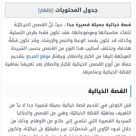
جدول المحتويات
[
إظهار
]
قصة خيالية جميلة قصيرة جدا
، حيث إنّ القصص الخيـاليّـة
تتعدّد مناسباتها وموضوعاتها، فقد تكون فقط بغرض التسلية،
وكذلك قد تكون بقصد الوعظ والنصح والإرشاد، وقد تكون قصّةً
هادفة، وتختلف أساليب هذا النوع من القصص بحسب الشريحة
الموجّهة إليها من الكبار والصغار، ويهتمّ
موقع المرجع
بتقديم
جملة من أروع القصص الخيالية للكبار والصغار بعد تعريفنا بماهية
القصّة الخيالية وعناصرها.
القصة الخيالية
قبل الخوض في تقديم قصة خيالية جميلة قصيرة جدا لا بدّ من
التعريف بماهيّة القصّة الخياليّة، وهي من القصص والحكايا
السردية القصيرة التي تنتمـي إلى عالـمٍ من الأوهام، وذلك من
خلال لجـوء الرّاوي إلى شخصيّـاتٍ غيـر حقيقيّةٍ بل خياليّـة، وتكـون