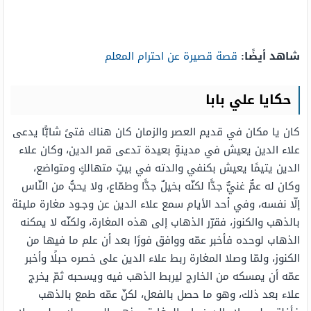
شاهد أيضًا:
قصة قصيرة عن احترام المعلم
حكايا علي بابا
كان يا مكان في قديم العصر والزمان كان هناك فتىً شابًّا يدعى
علاء الدين يعيش في مدينةٍ بعيدة تدعى قمر الدين، وكان علاء
الدين يتيمًا يعيش بكنفي والدته في بيتٍ متهالكٍ ومتواضع،
وكان له عمٌّ غنيٌّ جدًّا لكنّه بخيلٌ جدًّا وطمّاع، ولا يحبُّ من النّاس
إلّا نفسه، وفي أحد الأيام سمع علاء الدين عن وجـود مغارة مليئة
بالذهب والكنوز، فقرّر الذهاب إلى هذه المغارة، ولكنّه لا يمكنه
الذهاب لوحده فأخبر عمّه ووافق فورًا بعد أن علم ما فيها من
الكنوز، ولمّا وصلا المغارة ربط علاء الدين على خصره حبلًا وأخبر
عمّه أن يمسكه من الخارج ليربط الذهب فيه ويسحبه ثمّ يخرج
علاء بعد ذلك، وهو ما حصل بالفعل، لكنّ عمّه طمع بالذهب