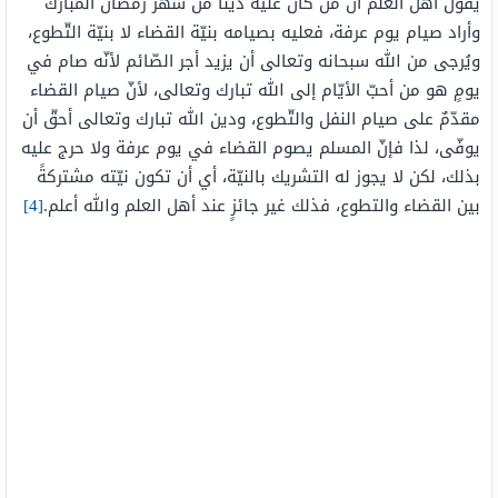
يقول أهل العلم أنّ من كان عليه دينًا من شهر رمضان المبارك
وأراد صيام يوم عرفة، فعليه بصيامه بنيّة القضاء لا بنيّة التّطوع،
ويُرجى من الله سبحانه وتعالى أن يزيد أجر الصّائم لأنّه صام في
يومٍ هو من أحبّ الأيّام إلى الله تبارك وتعالى، لأنّ صيام القضاء
مقدّمٌ على صيام النفل والتّطوع، ودين الله تبارك وتعالى أحقّ أن
يوفّى، لذا فإنّ المسلم يصوم القضاء في يوم عرفة ولا حرج عليه
بذلك، لكن لا يجوز له التشريك بالنيّة، أي أن تكون نيّته مشتركةً
بين القضاء والتطوع، فذلك غير جائزٍ عند أهل العلم والله أعلم.
[4]