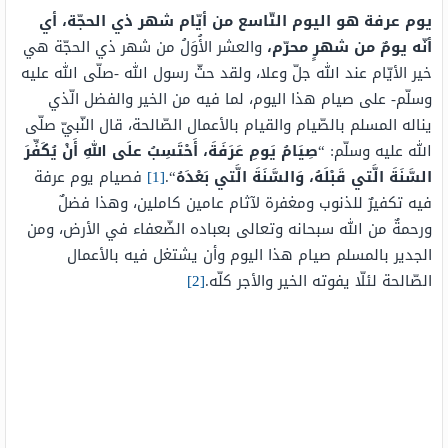
يوم عرفة هو اليوم التّاسع من أيّام شهر ذي الحجّة، أي
أنّه يومٌ من شهرٍ محرّم،
والعشر الأُوَلُ من شهر ذي الحجّة هي
خير الأيّام عند الله جلّ وعلا، ولقد حثّ رسول الله -صلّى الله عليه
وسلّم- على صيام هذا اليوم، لما فيه من الخير والفضل الّذي
يناله المسلم بالصّيام والقيام بالأعمال الصّالحة، قال النّبيّ صلّى
الله عليه وسلّم: “
صِيَامُ يَومِ عَرَفَةَ، أَحْتَسِبُ علَى اللهِ أَنْ يُكَفِّرَ
السَّنَةَ الَّتي قَبْلَهُ، وَالسَّنَةَ الَّتي بَعْدَهُ
“.
[1]
فصيام يوم عرفة
فيه تكفيرٌ للذنوب ومغفرة لآثام عامين كاملين، وهذا فضلٌ
ورحمةٌ من الله سبحانه وتعالى بعباده الضّعفاء في الأرض، ومن
الجدير بالمسلم صيام هذا اليوم وأن يشتغل فيه بالأعمال
الصّالحة لئلّا يفوته الخير والأجر كلّه.
[2]