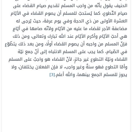
الحنيف يقول بأنّه من واجب المسلم تقديم صيام القضاء على
صيام التّطوع، كما يُستحبّ للمسلم أن يصوم القضاء في الأيّام
العشرة الأولى من ذي الحجة وفي يوم عرفة، حيث يُرجى له
مضاعفة الأجر لقضاء ما عليه من الأيّام ولأنّه صامها في أيّامٍ
هي أحبّ الأيّام وأكرم الأيّام عند الله تبارك وتعالى، ومن ذلك
فإنّ المسلم من واجبه أن يصوم القضاء أولًا، ومن بعد ذلك يتطّوّع
في الصّيام، كما يجب على المسلم الانتباه إلى أنّ جمع نيّة
القضاء ونيّة التطوع غير جائزٍ، لأنّ القضاء هو واجبٌ على المسلم
وأمّا التطوع فهو سنةٌ وغير واجب، لا فإن الفعلان يختلفان، ولا
يجوز للمسلم الجمع بينهما، والله أعلم.
[3]