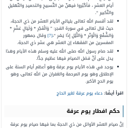
أيام العشرِ ، فأكْثِروا فيهنّ من التَّسبيحِ والتحميدِ والتّهليلِ
والتَّكبيرِ “.
لقد أقسم الله تعالى بليالي الأيام العشر من ذي الحجة،
حيث قال تعالى في سورة الفجر: ” وَالْفَجْرِ * وَلَيَالٍ عَشْرٍ *
وَالشَّفْعِ وَالْوَتْرِ * وَاللَّيْلِ إِذَا يَسْرِ “،
[7]
وقال جمهور
المفسرين من الفقهاء إن العشر هي عشر ذي الحجة.
لقد صام رسول الله صلى الله عليه وسلم هذه الأيام وهذا
يدل على أنَّ فضل الصيام فيها عظيم جدًّا.
يوجد في هذه الأيام يوم عرفة وهو أعظم أيام السنة على
الإطلاق وهو يوم المرحمة والغفران من الله تعالى، وهو
يوم الحج الأكبر.
اقرأ أيضًا:
دعاء يوم عرفة لغير الحاج
حكم افطار يوم عرفة
إنَّ صيام العشر الأوائل من ذي الحجة بما فيها صيام يوم عرفة