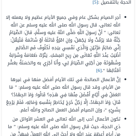
الحجة بالتفصيل :
[5]
أجر الصيام بشكل عام وفي جميع الأيام عظيم ولا يعمله إلا
الله تعالى، قال رسول الله صلى الله عليه وسلم عن الله
تعالى: ” أنَّ رَسولَ اللَّهِ صَلَّى اللهُ عليه وسلَّمَ، قالَ: الصِّيَامُ
جُنَّةٌ فلا يَرْفُثْ ولَا يَجْهلْ، وإنِ امْرُؤٌ قَاتَلَهُ أوْ شَاتَمَهُ فَلْيَقُلْ:
إنِّي صَائِمٌ مَرَّتَيْنِ وَالَّذِي نَفْسِي بيَدِهِ لَخُلُوفُ فَمِ الصَّائِمِ
أطْيَبُ عِنْدَ اللَّهِ تَعَالَى مِن رِيحِ المِسْكِ. يَتْرُكُ طَعَامَهُ وشَرَابَهُ
وشَهْوَتَهُ مِن أجْلِي الصِّيَامُ لِي، وأَنَا أجْزِي به والحَسَنَةُ بعَشْرِ
أمْثَالِهَا “.
[6]
إنَّ الأعمال الصالحة في تلك الأيام أفضل منها في غيرها
من الأيام، وقد قال رسول الله صلى الله عليه وسلم: ” مَا
العَمَلُ فِي أَيَّامٍ أَفْضَلَ مِنْهَا فِي هَذِهِ؟ قَالُوا: وَلاَ الجِهَادُ؟
قَالَ: وَلاَ الجِهَادُ، إِلَّا رَجُلٌ خَرَجَ يُخَاطِرُ بِنَفْسِهِ وَمَالِهِ، فَلَمْ يَرْجِعْ
بِشَيْءٍ “، وإن الصيام أفضل العمل الصالح والله أعلم.
تكون الأعمال أحب إلى الله تعالى في العشر الأوائل من
ذي الحجة، حيث قال رسول الله صلى الله عليه وسلم: ” ما
من أيامٍ أعظمَ عند اللهِ ولا أحبَّ إلى اللهِ العملُ فيهنَّ من