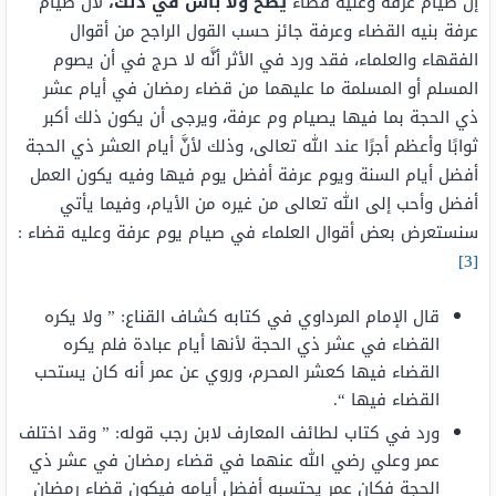
إنَّ صيام عرفة وعليه قضاء
يصح ولا بأس في ذلك،
لأنَّ صيام
عرفة بنيه القضاء وعرفة جائز حسب القول الراجح من أقوال
الفقهاء والعلماء، فقد ورد في الأثر أنَّه لا حرج في أن يصوم
المسلم أو المسلمة ما عليهما من قضاء رمضان في أيام عشر
ذي الحجة بما فيها يصيام وم عرفة، ويرجى أن يكون ذلك أكبر
ثوابًا وأعظم أجرًا عند الله تعالى، وذلك لأنَّ أيام العشر ذي الحجة
أفضل أيام السنة ويوم عرفة أفضل يوم فيها وفيه يكون العمل
أفضل وأحب إلى الله تعالى من غيره من الأيام، وفيما يأتي
سنستعرض بعض أقوال العلماء في صيام يوم عرفة وعليه قضاء :
[3]
قال الإمام المرداوي في كتابه كشاف القناع: ” ولا يكره
القضاء في عشر ذي الحجة لأنها أيام عبادة فلم يكره
القضاء فيها كعشر المحرم، وروي عن عمر أنه كان يستحب
القضاء فيها “.
ورد في كتاب لطائف المعارف لابن رجب قوله: ” وقد اختلف
عمر وعلي رضي الله عنهما في قضاء رمضان في عشر ذي
الحجة فكان عمر يحتسبه أفضل أيامه فيكون قضاء رمضان