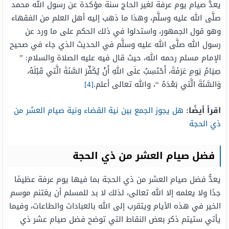
يعدُّ صيام يوم عرفة لغير الحاج سنة مؤكدة عن رسول الله محمد
صلَّى الله عليه وسلَّم، وهذا ما ذهب إليه أهل العلم من الفقهاء
وهو قول الجمهور، واستدلوا في ذلك الحكم على ما ورد عن
رسول الله صلَّى الله عليه وسلَّم في الحديث الذي جاء في صحيح
الإمام مسلم رحمه الله، حيث قال فيه عليه الصلاة والسلام: ”
صِيَامُ يَومِ عَرَفَةَ، أَحْتَسِبُ علَى اللهِ أَنْ يُكَفِّرَ السَّنَةَ الَّتي قَبْلَهُ،
وَالسَّنَةَ الَّتي بَعْدَهُ “، والله تعالى أعلم.
[4]
اقرأ أيضًا:
هل يجوز الجمع بين نية القضاء ونية صيام العشر من
ذي الحجة
فضل صيام العشر من ذي الحجة
يعدُّ فضل صيام العشر من ذي الحجة بما فيها يوم عرفة عظيمًا
جدًا ولا يعلمه إلا الله تعالى، لذلك لا بد للمسلم أن يغتنم موسم
الخير في هذه الأيام ويتقرب إلى الله بالعبادات والطاعات، وفيما
يأتي ستيتم ذكر بعض النقاط التي توضح فضل صيام عشر ذي