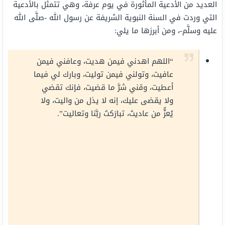
العديد من الأدعية المأثورة في يوم عرفة، وهي تتمثل بالأدعية
التي وردت في السنة النبوية الشريفة عن رسول الله -صلَّى الله
عليه وسلَّم-، ومن أبرزها ما يلي:
“اللهم اهدني فيمن هديت، وعافني فيمن
عافيت، وتولني فيمن توليت، وبارك لي فيما
أعطيت، وقني شرَّ ما قضيت، فإنك تقضي
ولا يقضى عليك، إنه لا يذل من واليت، ولا
يُعزُّ من عاديتَ، تبارَكتَ ربَّنا وتعاليت”.