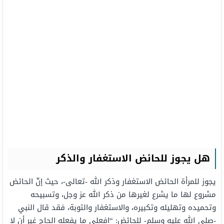
هل يجوز للحائض
الاستغفار والذكر
يجوز للمرأة الحائض الاستغفار وذكر الله -تعالى-، حيث إنّ الحائض
مشروع لها ما يشرع لغيرها من ذكر الله عز وجل، وتسبيحه
وتحميده وتهليله وتكبيره، والاستغفار والتوبة، فقد قال النبي
-صلى الله عليه وسلم- للحائض: “
افعلي ما يفعله الحاج غير أن لا