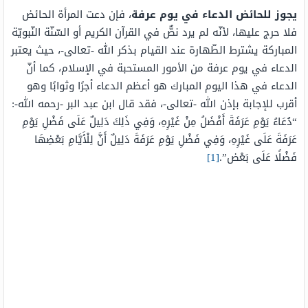
يجوز للحائض الدعاء في يوم عرفة
، فإن دعت المرأة الحائض
فلا حرج عليها، لأنّه لم يرد نصٌّ في القرآن الكريم أو السّنّة النّبويّة
المباركة يشترط الطّهارة عند القيام بذكر الله -تعالى-، حيث يعتبر
الدعاء في يوم عرفة من الأمور المستحبة في الإسلام، كما أنّ
الدعاء في هذا اليوم المبارك هو أعظم الدعاء أجرًا وثوابًا وهو
أقرب للإجابة بإذن الله -تعالى-، فقد قال ابن عبد البر -رحمه الله-:
“دُعَاءُ يَوْمِ عَرَفَةَ أَفْضَلُ مِنْ غَيْرِهِ، وَفِي ذَلِكَ دَلِيلٌ عَلَى فَضْلِ يَوْمِ
عَرَفَةَ عَلَى غَيْرِهِ، وَفِي فَضْلِ يَوْمِ عَرَفَةَ دَلِيلٌ أَنَّ لِلْأَيَّامِ بَعْضِهَا
فَضْلًا عَلَى بَعْض”.
[1]