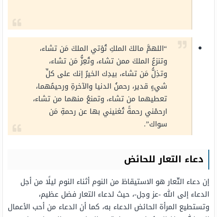
“اللهمَّ مالكَ الملكِ تُؤتي الملكَ مَن تشاء،
وتنزعُ الملكَ ممن تشاء، وتُعِزُّ مَن تشاء،
وتذِلُّ مَن تشاء، بيدِك الخيرُ إنك على كلِّ
شيءٍ قدير، رحمنُ الدنيا والآخرةِ ورحيمُهما،
تعطيهما من تشاء، وتمنعُ منهما من تشاء،
ارحمْني رحمةً تُغنيني بها عن رحمةِ مَن
سواك”.
دعاء التعار للحائض
إن دعاء التّعار هو الاستيقاظ من النوم أثناء النوم ليلًا من أجل
الدعاء إلى الله -عز وجل-، حيث لدعاء التعار فضل عظيم،
وتستطيع المرأة الحائض الدعاء به، كما أن الدعاء من أحب الأعمال