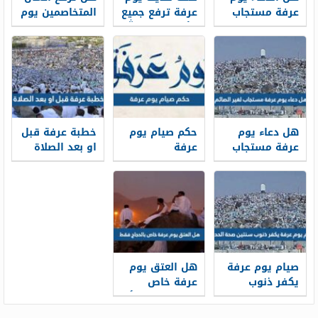
عرفة مستجاب
عرفة ترفع جميع
المتخاصمين يوم
لغير الحاج
الأعمال إلى الله
عرفة
ما عدا
المتخاصمين
هل دعاء يوم
حكم صيام يوم
خطبة عرفة قبل
عرفة مستجاب
عرفة
او بعد الصلاة
لغير الصائم
صيام يوم عرفة
هل العتق يوم
يكفر ذنوب
عرفة خاص
سنتين صحة
بالحجاج فقط أم
الحديث
لجميع