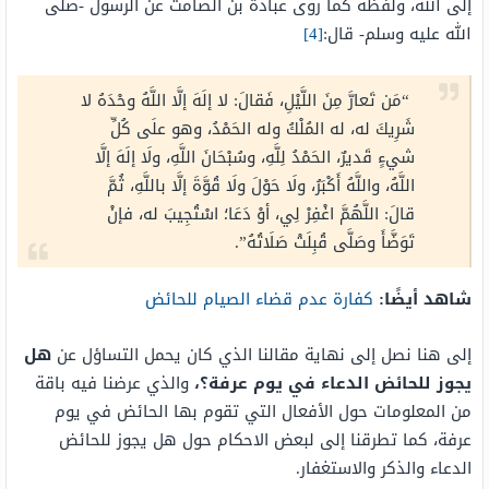
إلى الله، ولفظه كما روى عبادة بن الصامت عن الرسول -صلى
الله عليه وسلم- قال:
[4]
“مَن تَعارَّ مِنَ اللَّيْلِ، فَقالَ: لا إلَهَ إلَّا اللَّهُ وحْدَهُ لا
شَرِيكَ له، له المُلْكُ وله الحَمْدُ، وهو علَى كُلِّ
شيءٍ قَديرٌ، الحَمْدُ لِلَّهِ، وسُبْحَانَ اللَّهِ، ولَا إلَهَ إلَّا
اللَّهُ، واللَّهُ أَكْبَرُ، ولَا حَوْلَ ولَا قُوَّةَ إلَّا باللَّهِ، ثُمَّ
قالَ: اللَّهُمَّ اغْفِرْ لِي، أوْ دَعَا؛ اسْتُجِيبَ له، فإنْ
تَوَضَّأَ وصَلَّى قُبِلَتْ صَلَاتُهُ”.
شاهد أيضًا:
كفارة عدم قضاء الصيام للحائض
إلى هنا نصل إلى نهاية مقالنا الذي كان يحمل التساؤل عن
هل
يجوز للحائض الدعاء في يوم عرفة
؟
،
والذي عرضنا فيه باقة
من المعلومات حول الأفعال التي تقوم بها الحائض في يوم
عرفة، كما تطرقنا إلى لبعض الاحكام حول هل يجوز للحائض
الدعاء والذكر والاستغفار.