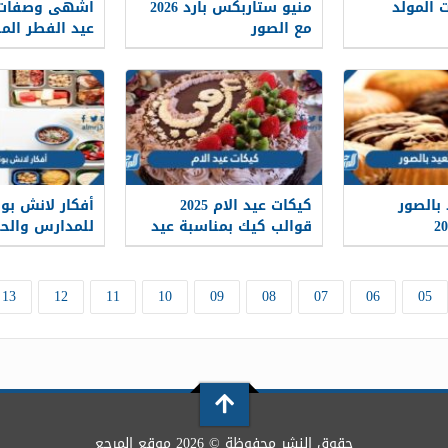
 المولد
منيو ستاربکس بارد 2026
اشهى وصفات 
مع الصور
1447
 بالصور
كيكات عيد الام 2025
أفكار لانش 
قوالب كيك بمناسبة عيد
للمدارس والحضانة
الام
13
12
11
10
09
08
07
06
05
حقوق النشر محفوظة © 2026 موقع المرجع