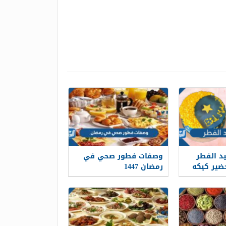
يد الفطر
وصفات فطور صحي في
تحضير كيكه
رمضان 1447
ارك