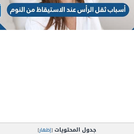
جدول المحتويات
[
إظهار
]