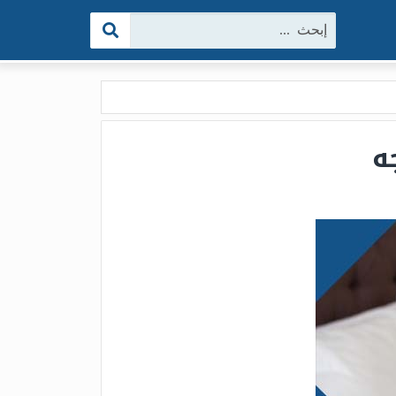
البحث:
ه