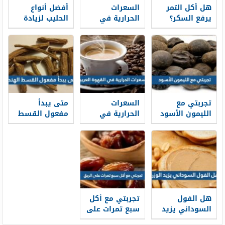
هل أكل التمر
السعرات
أفضل أنواع
يرفع السكر؟
الحرارية في
الحليب لزيادة
الحقيقة الكاملة
الكفتة المشوية
الوزن للكبار
لمرضى السكري
بالفرن
تجربتي مع
السعرات
متى يبدأ
الليمون الأسود
الحرارية في
مفعول القسط
للتخسيس
القهوة العربية
الهندي وما
وفوائده للجسم
هي فوائده
والشعر
للرجال والنساء
والحامل
هل الفول
تجربتي مع أكل
السوداني يزيد
سبع تمرات على
الوزن
الريق