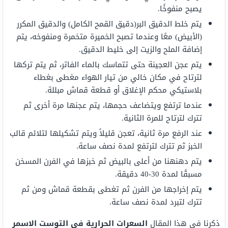
يصبح منفوخًا.
يتم خلط الدقيق البر(دقيق القمح الكامل) والدقيق المكرر
(الأبيض) معًا وعندما تصبح الخميرة متخمرة ومنفوخه، يتم
إضافة الملح والزيت إلى خليط الدقيق.
يتم عجن العجينة حتى تتماسك بالماء الفاتر، ثم يتم تركها
لترتاح في مكان خالي من تيار الهواء مغطى بغطاء
بلاستيكي محكم الإغلاق أو قطعة قماش مبللة.
عندما ترتفع ويتضاعف حجمها، يتم عجنها مرة أخرى ثم
تترك لترتاح للمرة الثانية.
عند الرفع مرة ثانية، تعجن قليلاً ويتم تشكيلها لتلائم قالب
الخبز ثم تترك لترتفع لمدة نصف ساعة.
يتم دهنهنا من أعلى بالبيض ثم خبزها في الفرن المسخن
مسبقًا لمدة 30-40 دقيقة.
يتم إخراجها من الفرن ثم تغطى بقطعة قماش ومن ثم
تترك لتبرد لمدة نصف ساعة.
ذكرنا في هذا المقال
السعرات الحرارية في التوست الاسمر