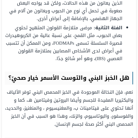
الذين يعانون من هذه الحالات، ولكن قد يواجه البعض
صعوبة في تحمل أي نوع من الحبوب ويعانون من آلام في
الجهاز الهضمي، بالإضافة إلى أعراض أخرى.
الفئة الثانية:
مرضى متلازمة القولون المتهيج تحتوي
بعض الحبوب، مثل القمح، على نسبة عالية من الكربوهيدرات
قصيرة السلسلة تسمى FODMAPs، ومن الممكن أن تتسبب
في أعراض لدى الأشخاص المصابين بمتلازمة القولون
العصبي (IBS)، وهو أمر شائع جدًا.
هل الخبز البني والتوست الأسمر خيار صحيً؟
نعم، فإن النخالة الموجودة في الخبز المحمص البني توفر الألياف
والبكتيريا المفيدة للجسم وأيضا البروتين وفيتامين هـ، كما و
أنها تحتوي على فيتامينات ب، والمغنيسيوم ، والمنغنيز، والحديد،
والفوسفور، والبوتاسيوم، والزنك، وهذا هو السبب في أن الخبز
المحمص البني أكثر صحة لجسم الإنسان.