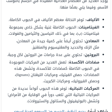
يوجد العديد من العنصائر الغذائية المفيدة في الجسم بالتوست
الأسمر، وفيما يلي بعضًا منها:
الألياف:
توفر النخالة معظم الألياف في الحبوب الكاملة.
الفيتامينات:
الحبوب الكاملة غنية بشكل خاص بمجموعة
فيتامينات (ب)، بما في ذلك النياسين والثيامين والفولات.
المعادن:
تحتوي أيضاً على كمية جيدة من المعادن،
مثل الزنك والحديد والمغنيسيوم والمنغنيز.
البروتين:
تحتوي على عدة جرامات من البروتين لكل وجبة.
مضادات الأكسدة:
تعمل العديد من المركبات الموجودة
في الحبوب الكاملة كمضادات للأكسدة، وتشمل هذه
المضادات: حمض الفيتيك، ومركبات الليغنان (lignans)،
وحمض الفيروليك، ومركبات الكبريت.
المركبات النباتية:
توفر هذه الحبوب أنواعاً عديدة من
المركبات النباتية التي تلعب دوراً في الوقاية من الأمراض؛
وتشمل (البوليفينول والستانول والستيرولات).
شاهد أيضًا:
رجيم تنظيف الجسم من السموم لمدة اسبوع