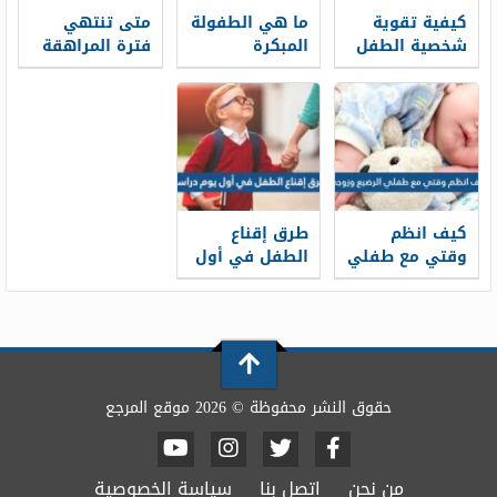
كيفية تقوية
ما هي الطفولة
متى تنتهي
شخصية الطفل
المبكرة
فترة المراهقة
الحساس
كيف انظم
طرق إقناع
وقتي مع طفلي
الطفل في أول
الرضيع وزوجي
يوم دراسة
حقوق النشر محفوظة © 2026 موقع المرجع
من نحن
اتصل بنا
سياسة الخصوصية