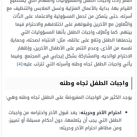
العمر زادت واجبات الطفل والمسؤوليات والمهام التي يستطيع
القيام بها، بداية بالأعمال المنزلية وغسل الملابس والتنظيف مع
أسرته، حتى يتمكن من تحمل المسؤولية والاعتماد على الذّات
والتّعاون مع الآخرين وقبولهم على اختلافهم والاحترام فيما
بينهم. كما وتُعرّف واجبات الطفل بأنها المسؤوليات التي
يتحملها الطفل وتقع على عاتقه، مثل: الانتباه لصحته، وحماية
نفسه من الأذى، وعدم التنمر على الأطفال الآخرين، وإظهار
الاحترام لوالديه، والمشاركة بشكل إيجابي في المجتمع. وفيما
يأتي واجبات الطفل تجاه وطنه وأسرته التي تترتب عليه:
[4]
واجبات الطفل تجاه وطنه
يوجد الكثير من الواجبات المفروضة على الطفل تجاه وطنه وهي:
احترام الآخر وحريته:
يعد قبول الآخر واحترامه من واجبات
الطفل التي يجب أن يتعلمها، دون أحكام مسبقة أو تمييز،
ومن مظاهر احترام الآخر وحريته: